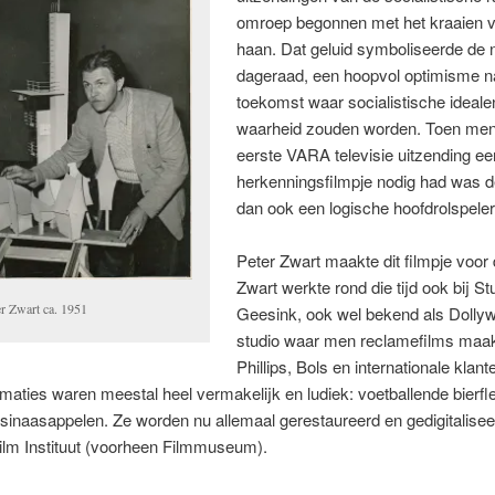
omroep begonnen met het kraaien 
haan. Dat geluid symboliseerde de 
dageraad, een hoopvol optimisme n
toekomst waar socialistische ideale
waarheid zouden worden. Toen men
eerste VARA televisie uitzending ee
herkenningsfilmpje nodig had was 
dan ook een logische hoofdrolspeler
Peter Zwart maakte dit filmpje voo
Zwart werkte rond die tijd ook bij St
er Zwart ca. 1951
Geesink, ook wel bekend als Dolly
studio waar men reclamefilms maak
Phillips, Bols en internationale klant
aties waren meestal heel vermakelijk en ludiek: voetballende bierfle
inaasappelen. Ze worden nu allemaal gerestaureerd en gedigitalisee
ilm Instituut (voorheen Filmmuseum).