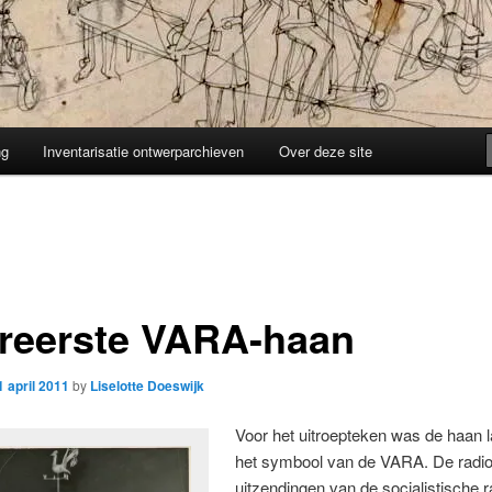
ng
Inventarisatie ontwerparchieven
Over deze site
ereerste VARA-haan
1 april 2011
by
Liselotte Doeswijk
Voor het uitroepteken was de haan l
het symbool van de VARA. De radio
uitzendingen van de socialistische r