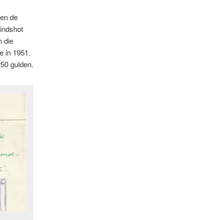
 en de
eindshot
 die
e in 1951.
250 gulden.