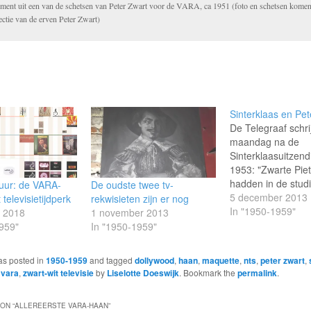
gment uit een van de schetsen van Peter Zwart voor de VARA, ca 1951 (foto en schetsen komen 
ectie van de erven Peter Zwart)
Sinterklaas en Pet
De Telegraaf schrij
maandag na de
Sinterklaasuitzend
1953: "Zwarte Pie
hadden in de studi
uur: de VARA-
De oudste twee tv-
een Sinterklaasdo
5 december 2013
 televisietijdperk
rekwisieten zijn er nog
opgebouwd." Pres
In "1950-1959"
r 2018
1 november 2013
Johan Bodegraven
959"
In "1950-1959"
een grote groep ki
in de studio en er
as posted in
1950-1959
and tagged
dollywood
,
haan
,
maquette
,
nts
,
peter zwart
,
spelletjes gedaan
,
vara
,
zwart-wit televisie
by
Liselotte Doeswijk
. Bookmark the
permalink
.
resencent vond he
rommelig en
ON “
ALLEREERSTE VARA-HAAN
”
onoverzichtelijk 