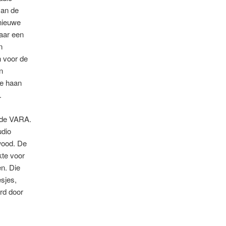
van de
nieuwe
aar een
n
 voor de
n
de haan
.
r de VARA.
udio
wood. De
te voor
en. Die
sjes,
rd door