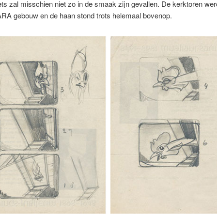
ets zal misschien niet zo in de smaak zijn gevallen. De kerktoren wer
ARA gebouw en de haan stond trots helemaal bovenop.