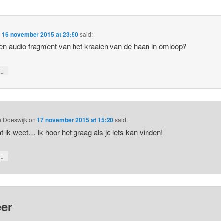
dat vooral voor d
n
16 november 2015 at 23:50
said:
een audio fragment van het kraaien van de haan in omloop?
↓
y
te Doeswijk
on
17 november 2015 at 15:20
said:
at ik weet… Ik hoor het graag als je iets kan vinden!
↓
y
er