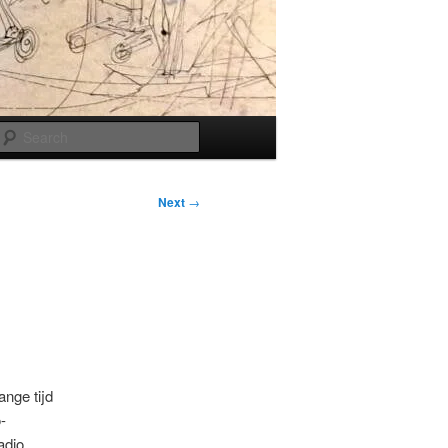
Search
Next
→
ange tijd
-
adio