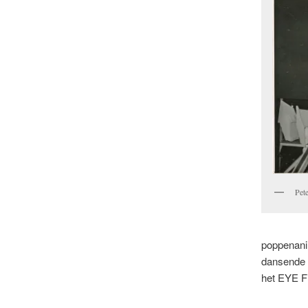
Pet
poppenanim
dansende s
het EYE F