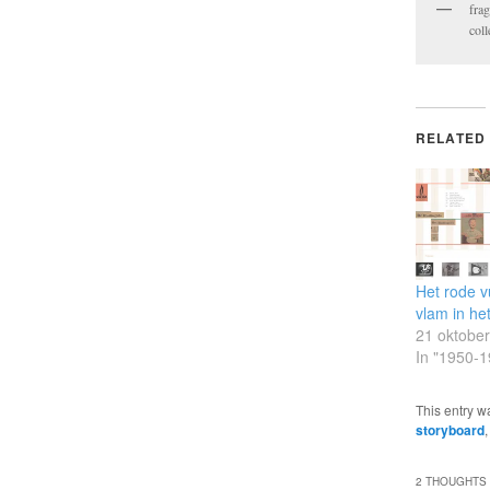
fra
coll
RELATED
Het rode v
vlam in het
21 oktobe
In "1950-1
This entry w
storyboard
2 THOUGHTS 