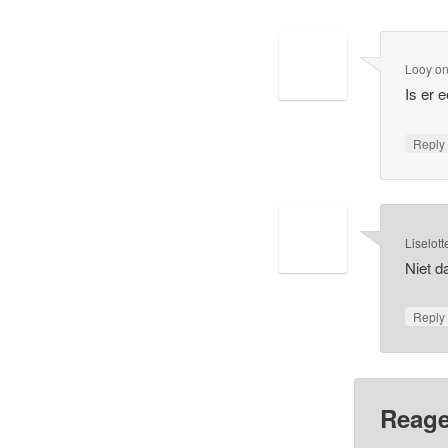
Looy
o
Is er 
Repl
Liselot
Niet d
Repl
Reage