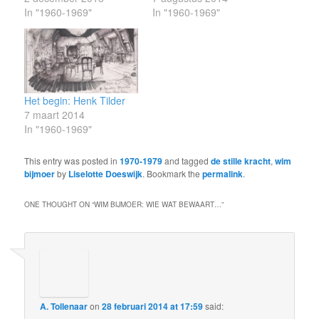
In "1960-1969"
In "1960-1969"
Het begin: Henk Tilder
7 maart 2014
In "1960-1969"
This entry was posted in
1970-1979
and tagged
de stille kracht
,
wim
bijmoer
by
Liselotte Doeswijk
. Bookmark the
permalink
.
ONE THOUGHT ON “
WIM BIJMOER: WIE WAT BEWAART…
”
A. Tollenaar
on
28 februari 2014 at 17:59
said: