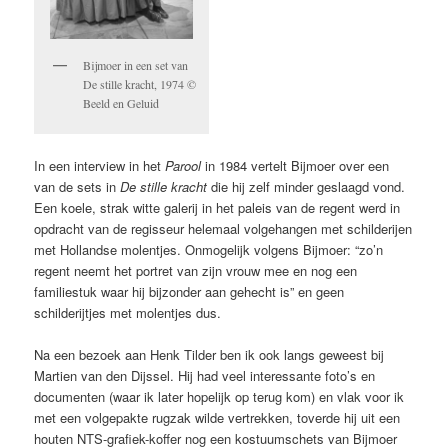
Bijmoer in een set van
De stille kracht, 1974 ©
Beeld en Geluid
In een interview in het
Parool
in 1984 vertelt Bijmoer over een
van de sets in
De stille kracht
die hij zelf minder geslaagd vond.
Een koele, strak witte galerij in het paleis van de regent werd in
opdracht van de regisseur helemaal volgehangen met schilderijen
met Hollandse molentjes. Onmogelijk volgens Bijmoer: “zo’n
regent neemt het portret van zijn vrouw mee en nog een
familiestuk waar hij bijzonder aan gehecht is” en geen
schilderijtjes met molentjes dus.
Na een bezoek aan Henk Tilder ben ik ook langs geweest bij
Martien van den Dijssel. Hij had veel interessante foto’s en
documenten (waar ik later hopelijk op terug kom) en vlak voor ik
met een volgepakte rugzak wilde vertrekken, toverde hij uit een
houten NTS-grafiek-koffer nog een kostuumschets van Bijmoer