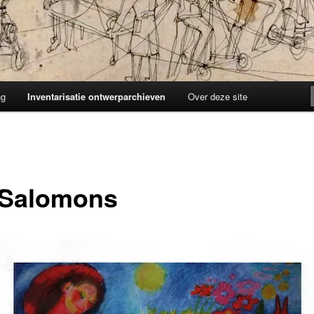
ng
Inventarisatie ontwerparchieven
Over deze site
 Salomons