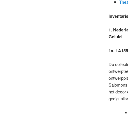
Thea
Inventari
1. Nederl
Geluid
1a. LA155
De collect
ontwerpte
ontwerppl
Salomons. 
het decor-
gedigitalis