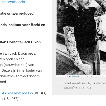
terencyclopedie
satie ontwerperfgoed
ands Instituut voor Beeld en
0-4: Collectie Jack Dixon
ie van Jack Dixon bevat
keningen en een
an (blauwdrukken) van
Deze zijn in het kader van
onderzoeksproject door mij
eerd.
Portret van Salomons bij een intervie
Telegraaf van 18-3-1972
A voice from the top
(VPRO,
11-5-1967))