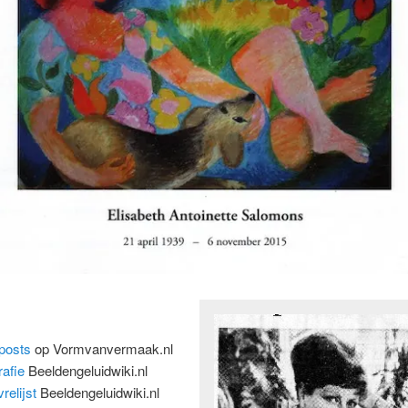
posts
op Vormvanvermaak.nl
rafie
Beeldengeluidwiki.nl
relijst
Beeldengeluidwiki.nl