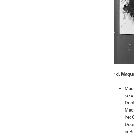
1d. Maque
Maq
deur
Duet
Maqu
het
Door
in B