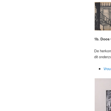
1b. Doos
De herkoms
dit onderz
Vrou