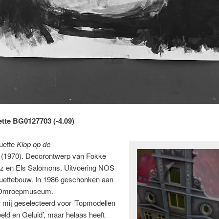
tte BG0127703 (-4.09)
uette
Klop op de
(1970). Decorontwerp van Fokke
z en Els Salomons. Uitvoering NOS
ettebouw. In 1986 geschonken aan
 Omroepmuseum.
 mij geselecteerd voor ‘Topmodellen
eeld en Geluid’, maar helaas heeft