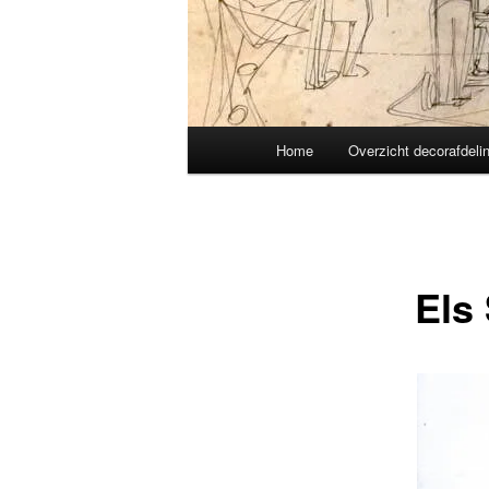
Main
Home
Overzicht decorafdeli
menu
Els