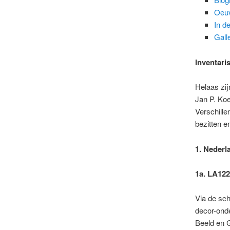
Oeuv
In de
Gall
Inventari
Helaas zij
Jan P. Ko
Verschille
bezitten e
1. Nederl
1a. LA122
Via de sch
decor-onde
Beeld en G