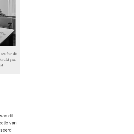
een foto die
bruikt gaat
uid
van dit
ectie van
iseerd