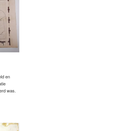
ld en
tie
eerd was.