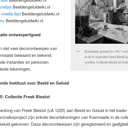
relijst
Beeldengeluidwiki.nl
 media-lijst
Beeldengeluidwiki.nl
ery
Beeldengeluidwiki.nl
satie ontwerperfgoed
n niet veel decorontwerpen van
Koenraads poseert in 1967 voor 
enraads bewaard en bekend.
in de tv-expositie Open Beeld ge
nde instanties en personen
worden. Collectie Beeld en Gel
nkele tekeningen.
ands Instituut voor Beeld en Geluid
5: Collectie Freek Biesiot
enking van Freek Biesiot (LA 1225) aan Beeld en Geluid in het kader 
rzoeksproject zijn enkele decortekeningen van Koenraads in de coll
eluid gekomen. Deze decorontwerpen zijn geregistreerd en gedigital