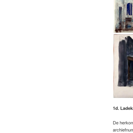
1d. Ladek
De herkom
archiefnum