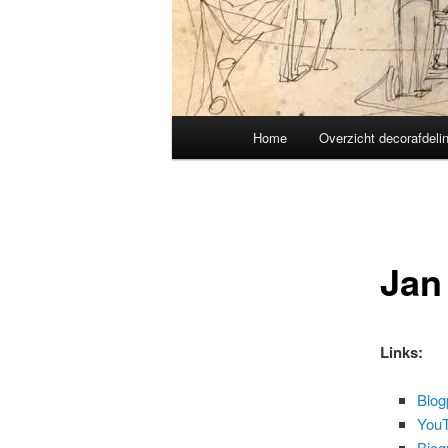
Main
Home
Overzicht decorafdeli
menu
Jan
Links:
Blog
YouT
Biog