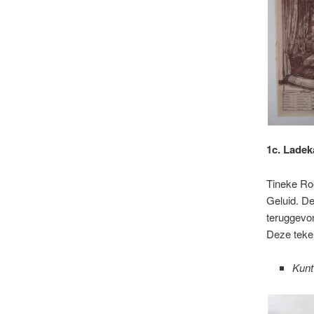
1c. Ladek
Tineke Ro
Geluid. De
teruggevon
Deze teken
Kunt