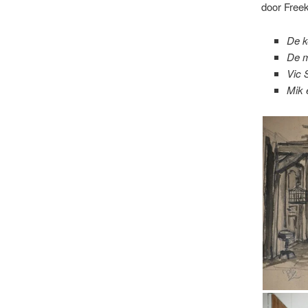
door Freek
De k
De m
Vic 
Mik