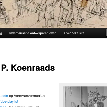
ng
Inventarisatie ontwerparchieven
Over deze site
 P. Koenraads
posts
op Vormvanvermaak.nl
ube-playlist
rafie
Beeldengeluidwiki.nl