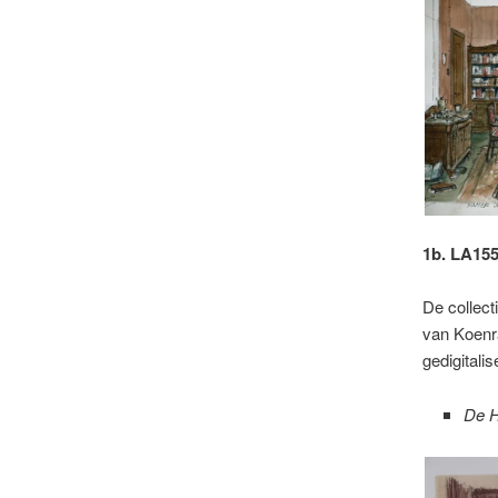
1b. LA155
De collect
van Koenra
gedigitalis
De 