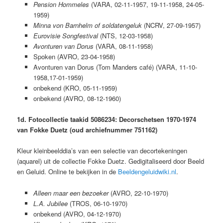
Pension Hommeles
(VARA, 02-11-1957, 19-11-1958, 24-05-
1959)
Minna von Barnhelm of soldatengeluk
(NCRV, 27-09-1957)
Eurovisie Songfestival
(NTS, 12-03-1958)
Avonturen van Dorus
(VARA, 08-11-1958)
Spoken (AVRO, 23-04-1958)
Avonturen van Dorus (Tom Manders café) (VARA, 11-10-
1958,17-01-1959)
onbekend (KRO, 05-11-1959)
onbekend (AVRO, 08-12-1960)
1d. Fotocollectie taakid 5086234: Decorschetsen 1970-1974
van Fokke Duetz (oud archiefnummer 751162)
Kleur kleinbeelddia’s van een selectie van decortekeningen
(aquarel) uit de collectie Fokke Duetz. Gedigitaliseerd door Beeld
en Geluid. Online te bekijken in de
Beeldengeluidwiki.nl
.
Alleen maar een bezoeker
(AVRO, 22-10-1970)
L.A. Jubilee
(TROS, 06-10-1970)
onbekend (AVRO, 04-12-1970)