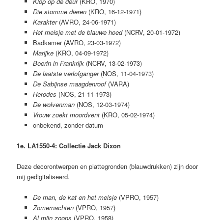
Klop op de deur
(KRO, 1970)
Die stomme dieren
(KRO, 16-12-1971)
Karakter
(AVRO, 24-06-1971)
Het meisje met de blauwe hoed
(NCRV, 20-01-1972)
Badkamer (AVRO, 23-03-1972)
Marijke
(KRO, 04-09-1972)
Boerin in Frankrijk
(NCRV, 13-02-1973)
De laatste verlofganger
(NOS, 11-04-1973)
De Sabijnse maagdenroof
(VARA)
Herodes
(NOS, 21-11-1973)
De wolvenman
(NOS, 12-03-1974)
Vrouw zoekt moordvent
(KRO, 05-02-1974)
onbekend, zonder datum
1e. LA1550-4: Collectie Jack Dixon
Deze decorontwerpen en plattegronden (blauwdrukken) zijn door
mij gedigitaliseerd.
De man, de kat en het meisje
(VPRO, 1957)
Zomernachten
(VPRO, 1957)
Al mijn zoons
(VPRO, 1958)