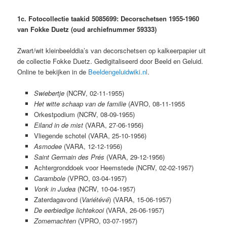
1c. Fotocollectie taakid 5085699: Decorschetsen 1955-1960
van Fokke Duetz (oud archiefnummer 59333)
Zwart/wit kleinbeelddia’s van decorschetsen op kalkeerpapier uit
de collectie Fokke Duetz. Gedigitaliseerd door Beeld en Geluid.
Online te bekijken in de
Beeldengeluidwiki.nl
.
Swiebertje
(NCRV, 02-11-1955)
Het witte schaap van de familie
(AVRO, 08-11-1955
Orkestpodium (NCRV, 08-09-1955)
Eiland in de mist
(VARA, 27-06-1956)
Vliegende schotel (VARA, 25-10-1956)
Asmodee
(VARA, 12-12-1956)
Saint Germain des Prés
(VARA, 29-12-1956)
Achtergronddoek voor Heemstede (NCRV, 02-02-1957)
Carambole
(VPRO, 03-04-1957)
Vonk in Judea
(NCRV, 10-04-1957)
Zaterdagavond (
Variétévé
) (VARA, 15-06-1957)
De eerbiedige lichtekooi
(VARA, 26-06-1957)
Zomernachten
(VPRO, 03-07-1957)