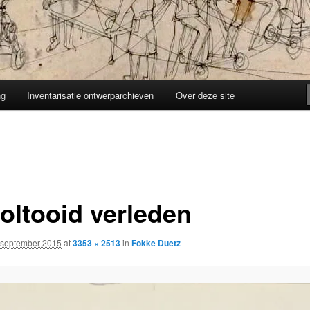
ng
Inventarisatie ontwerparchieven
Over deze site
oltooid verleden
 september 2015
at
3353 × 2513
in
Fokke Duetz