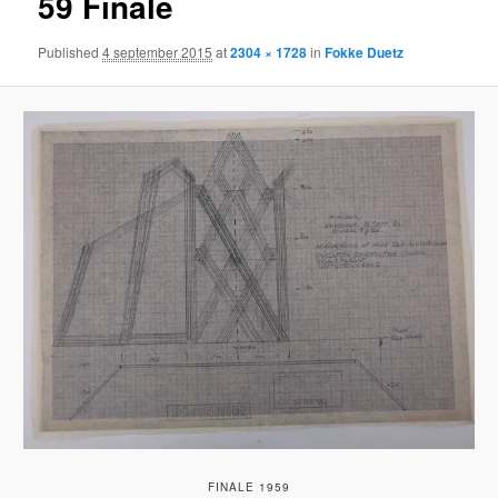
59 Finale
Published
4 september 2015
at
2304 × 1728
in
Fokke Duetz
FINALE 1959