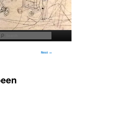
Search
Next →
been