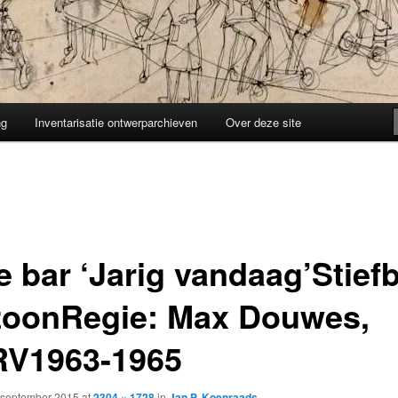
ng
Inventarisatie ontwerparchieven
Over deze site
e bar ‘Jarig vandaag’Stief
zoonRegie: Max Douwes,
V1963-1965
 september 2015
at
2304 × 1728
in
Jan P. Koenraads