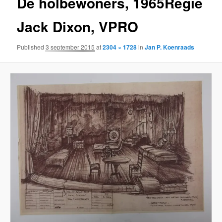
De holbewoners, 1965Regie
Jack Dixon, VPRO
Published
3 september 2015
at
2304 × 1728
in
Jan P. Koenraads