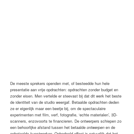
De meeste sprekers openden met, of besteedde hun hele
presentatie aan vrije opdrachten: opdrachten zonder budget en
zonder eisen. Men vertelde er steevast bij dat dit werk het beste
de identiteit van de studio weergaf. Betaalde opdrachten deden
ze er eigenlijk maar een beetje bij, om de spectaculaire
experimenten met film, verf, fotografie, ‘echte materialen’, 3D-
scanners, enzovoorts te financieren. De ontwerpers schiepen zo
een behoorlijke afstand tussen het betaalde
ontwerpen
en de
onbetaalde
kunstwerken
. Onbedoeld effect is natuurlijk dat het