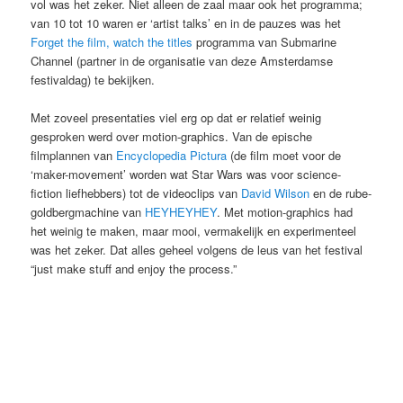
vol was het zeker. Niet alleen de zaal maar ook het programma;
van 10 tot 10 waren er ‘artist talks’ en in de pauzes was het
Forget the film, watch the titles
programma van Submarine
Channel (partner in de organisatie van deze Amsterdamse
festivaldag) te bekijken.
Met zoveel presentaties viel erg op dat er relatief weinig
gesproken werd over motion-graphics. Van de epische
filmplannen van
Encyclopedia Pictura
(de film moet voor de
‘maker-movement’ worden wat Star Wars was voor science-
fiction liefhebbers) tot de videoclips van
David Wilson
en de rube-
goldbergmachine van
HEYHEYHEY
. Met motion-graphics had
het weinig te maken, maar mooi, vermakelijk en experimenteel
was het zeker. Dat alles geheel volgens de leus van het festival
“just make stuff and enjoy the process.”