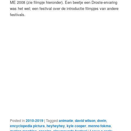
ME 2008 (zie filmpje hieronder). Een beetje een Droste-ervaring
was het wel; een festival over de introductie filmpjes van andere
festivals.
Posted in
2010-2019
|
Tagged
animatie
,
david wilson
,
dvein
,
encyclopedia pictura
,
heyheyhey
,
kyle cooper
,
menno fokma
,
,
,
|