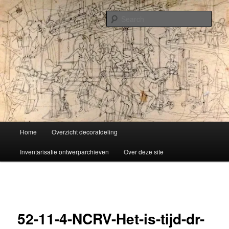
Skip
Liselotte Doeswijk
to
Sear
primary
content
Vorm van vermaak
Main
Home
Overzicht decorafdeling
menu
Inventarisatie ontwerparchieven
Over deze site
Image
navigation
52-11-4-NCRV-Het-is-tijd-dr-