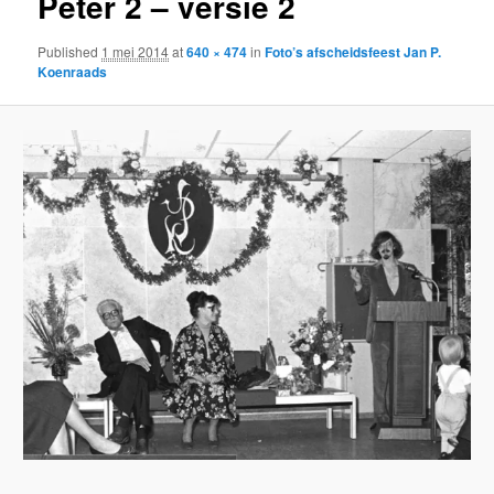
Peter 2 – versie 2
Published
1 mei 2014
at
640 × 474
in
Foto’s afscheidsfeest Jan P.
Koenraads