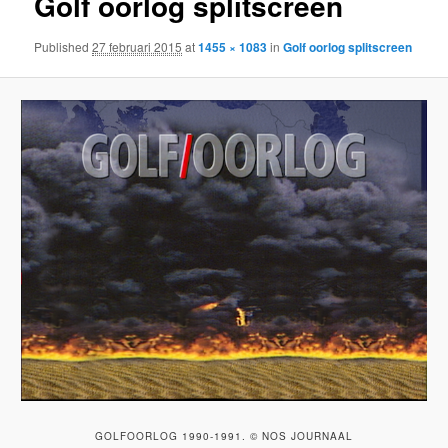
Golf oorlog splitscreen
Published
27 februari 2015
at
1455 × 1083
in
Golf oorlog splitscreen
GOLFOORLOG 1990-1991. © NOS JOURNAAL