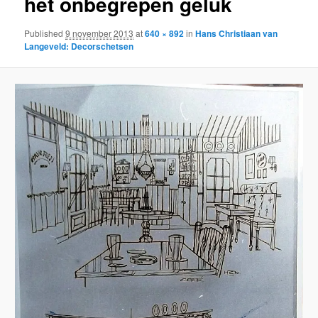
het onbegrepen geluk
Published
9 november 2013
at
640 × 892
in
Hans Christiaan van
Langeveld: Decorschetsen