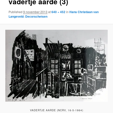
vadertje aarde (3)
Published
9 november 2013
at
640 × 452
in
Hans Christiaan van
Langeveld: Decorschetsen
VADERTJE AARDE (NCRV, 16-5-1964)