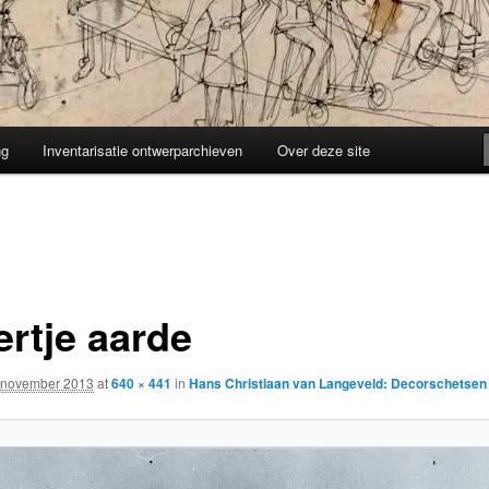
ng
Inventarisatie ontwerparchieven
Over deze site
ertje aarde
 november 2013
at
640 × 441
in
Hans Christiaan van Langeveld: Decorschetsen