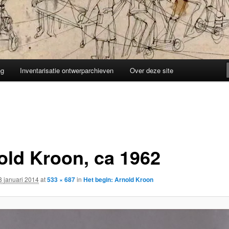
ng
Inventarisatie ontwerparchieven
Over deze site
old Kroon, ca 1962
8 januari 2014
at
533 × 687
in
Het begin: Arnold Kroon