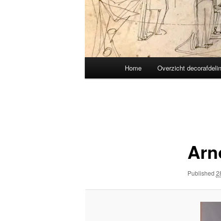
Main
Home
Overzicht decorafdeli
menu
Image
navigation
Arn
Published
2