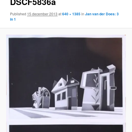
DSCF5836a
Published
15 december 2013
at
640 × 1385
in
Jan van der Does: 3
in 1