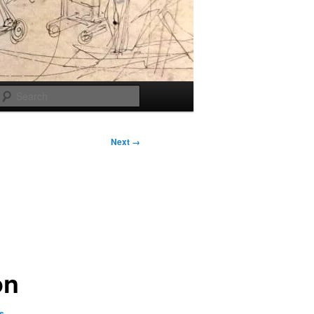
Search
Next →
on
s