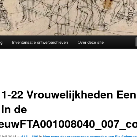
ng
Inventarisatie ontwerparchieven
Over deze site
11-22 Vrouwelijkheden Een
 in de
euwFTA001008040_007_c
0 juli 2015
at
616 × 600
in
Nog twee decorontwerpen gevonden van Els Salomon