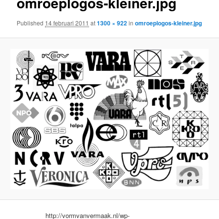
omroeplogos-kleiner.jpg
Published
14 februari 2011
at
1300 × 922
in
omroeplogos-kleiner.jpg
http://vormvanvermaak.nl/wp-