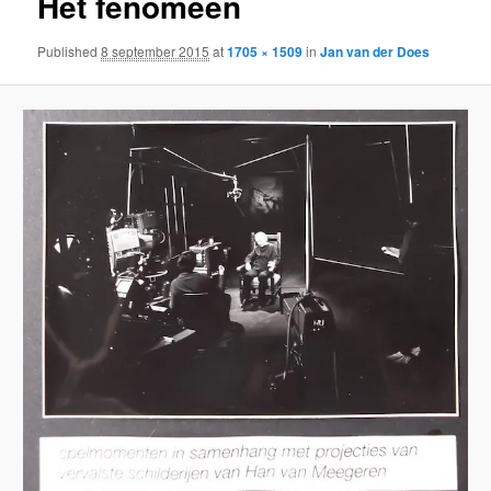
Het fenomeen
Published
8 september 2015
at
1705 × 1509
in
Jan van der Does