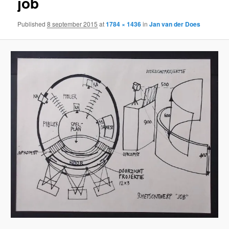
job
Published
8 september 2015
at
1784 × 1436
in
Jan van der Does