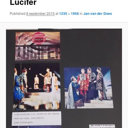
Lucifer
Published
8 september 2015
at
1235 × 1958
in
Jan van der Does