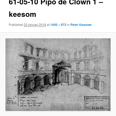
61-05-10 Pipo de Clown 1 –
keesom
Published
22 januari 2018
at
1400 × 973
in
Peter Keesom