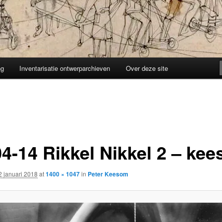
ng
Inventarisatie ontwerparchieven
Over deze site
04-14 Rikkel Nikkel 2 – ke
2 januari 2018
at
1400 × 1047
in
Peter Keesom