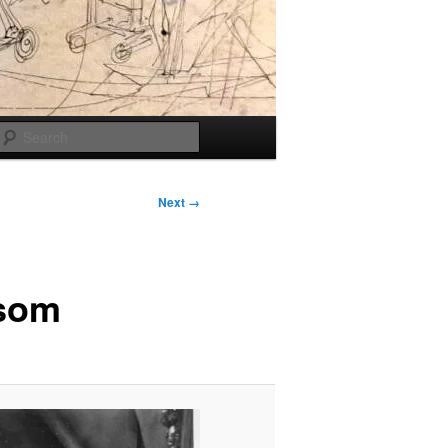
Search
Next →
esom