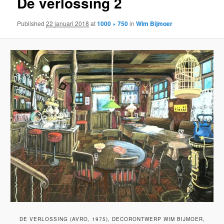
De verlossing 2
Published
22 januari 2018
at
1000 × 750
in
Wim Bijmoer
DE VERLOSSING (AVRO, 1975), DECORONTWERP WIM BIJMOER,