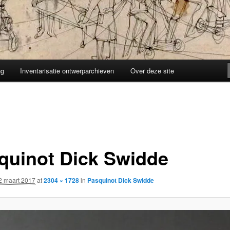
ng
Inventarisatie ontwerparchieven
Over deze site
quinot Dick Swidde
2 maart 2017
at
2304 × 1728
in
Pasquinot Dick Swidde