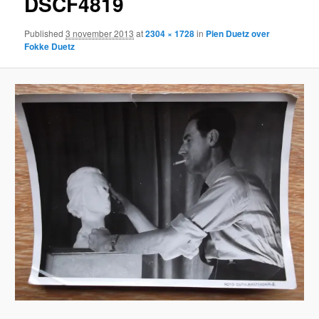
DSCF4819
Published
3 november 2013
at
2304 × 1728
in
Pien Duetz over
Fokke Duetz