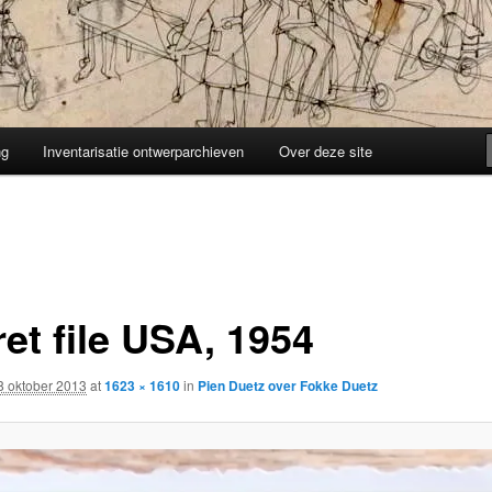
ng
Inventarisatie ontwerparchieven
Over deze site
et file USA, 1954
8 oktober 2013
at
1623 × 1610
in
Pien Duetz over Fokke Duetz