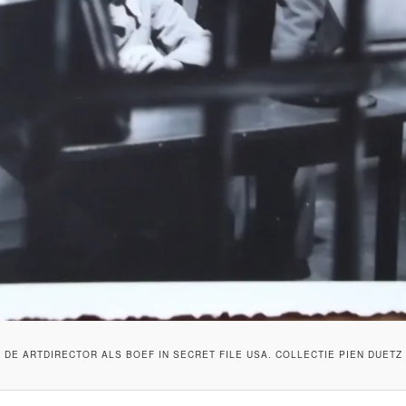
DE ARTDIRECTOR ALS BOEF IN SECRET FILE USA. COLLECTIE PIEN DUETZ