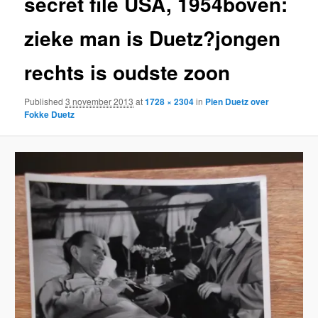
secret file USA, 1954boven:
zieke man is Duetz?jongen
rechts is oudste zoon
Published
3 november 2013
at
1728 × 2304
in
Pien Duetz over
Fokke Duetz