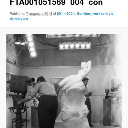
FTA001051569_004_con
Published
7 augustus 2014
at
601 × 600
in
Schilderij verkocht via
de televisie