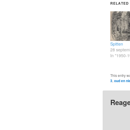
RELATED
Spitten
28 septem
In "1950-1
This entry w
3
,
oud en n
Reage