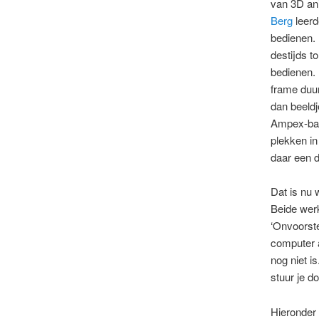
van 3D ani
Berg
leerd
bedienen.
destijds t
bedienen.
frame duu
dan beeldj
Ampex-ban
plekken i
daar een d
Dat is nu 
Beide wer
‘Onvoorste
computer a
nog niet i
stuur je d
Hieronder 