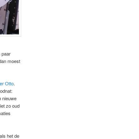
 paar
 dan moest
er Otto
.
odnat:
en nieuwe
iet zo oud
maties
als het de