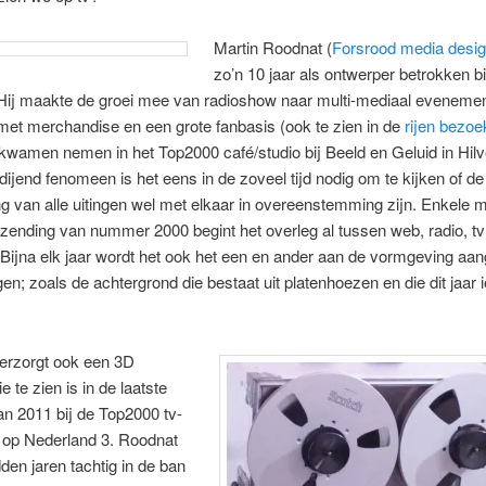
Martin Roodnat (
Forsrood media desi
zo’n 10 jaar als ontwerper betrokken bi
Hij maakte de groei mee van radioshow naar multi-mediaal evenemen
et merchandise en een grote fanbasis (ook te zien in de
rijen bezoe
 kwamen nemen in het Top2000 café/studio bij Beeld en Geluid in Hil
itdijend fenomeen is het eens in de zoveel tijd nodig om te kijken of de
g van alle uitingen wel met elkaar in overeenstemming zijn. Enkele
tzending van nummer 2000 begint het overleg al tussen web, radio, t
 Bijna elk jaar wordt het ook het een en ander aan de vormgeving aan
gen; zoals de achtergrond die bestaat uit platenhoezen en die dit jaar 
erzorgt ook een 3D
e te zien is in de laatste
n 2011 bij de Top2000 tv-
g op Nederland 3. Roodnat
den jaren tachtig in de ban