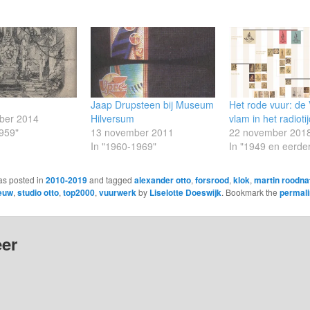
Jaap Drupsteen bij Museum
Het rode vuur: de
ber 2014
Hilversum
vlam in het radioti
959"
13 november 2011
22 november 201
In "1960-1969"
In "1949 en eerde
as posted in
2010-2019
and tagged
alexander otto
,
forsrood
,
klok
,
martin roodna
ieuw
,
studio otto
,
top2000
,
vuurwerk
by
Liselotte Doeswijk
. Bookmark the
permal
er