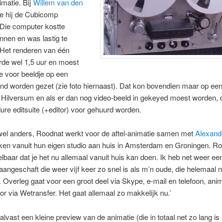
matie. Bij
Willem van den
e hij de Cubicomp
 Die computer kostte
onnen en was lastig te
 Het renderen van één
rde wel 1,5 uur en moest
e voor beeldje op een
d worden gezet (zie foto hiernaast). Dat kon bovendien maar op een
n Hilversum en als er dan nog video-beeld in gekeyed moest worden,
ure editsuite (+editor) voor gehuurd worden.
wel anders, Roodnat werkt voor de aftel-animatie samen met
Alexand
ken vanuit hun eigen studio aan huis in Amsterdam en Groningen. Ro
lbaar dat je het nu allemaal vanuit huis kan doen. Ik heb net weer e
angeschaft die weer vijf keer zo snel is als m’n oude, die helemaal n
s. Overleg gaat voor een groot deel via Skype, e-mail en telefoon, ani
oor via Wetransfer. Het gaat allemaal zo makkelijk nu.’
alvast een kleine preview van de animatie (die in totaal net zo lang is 