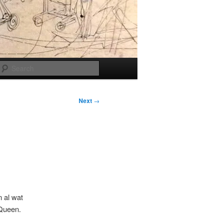
Search
Next
→
n al wat
 Queen.