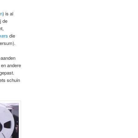
gn
) is al
j de
t,
kers
die
versum).
 maanden
v en andere
gepast.
iets schuin