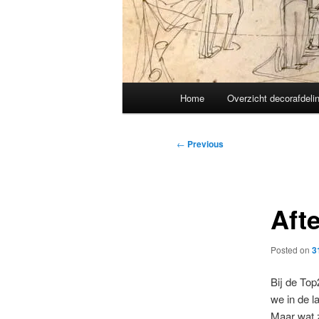
Main
Home
Overzicht decorafdeli
menu
Post
←
Previous
navigation
Afte
Posted on
3
Bij de Top
we in de l
Maar wat 