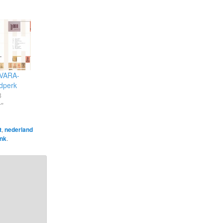
 VARA-
jdperk
8
r"
t
,
nederland
ink
.