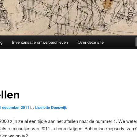
ng
Inventarisatie ontwerparchieven
Over deze site
llen
1 december 2011
by
Liselotte Doeswijk
2000 zijn ze al een tijdje aan het aftellen naar de nummer 1. We wete
aatste minuutjes van 2011 te horen krijgen:’Bohemian rhapsody’ van
zien we op tv?