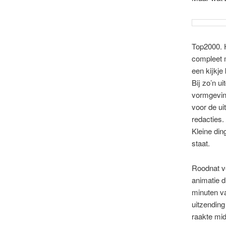
Top2000. 
compleet m
een kijkje
Bij zo’n u
vormgevin
voor de ui
redacties.
Kleine din
staat.
Roodnat v
animatie di
minuten va
uitzendin
raakte mid