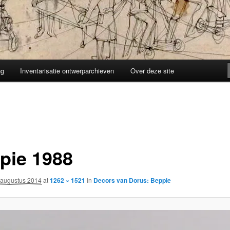
ng
Inventarisatie ontwerparchieven
Over deze site
pie 1988
 augustus 2014
at
1262 × 1521
in
Decors van Dorus: Beppie