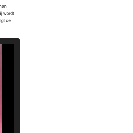
 man
j wordt
lgt de