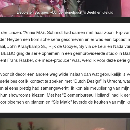
Beppie en Jacques voor de hemelpoort ©Beeld en Geluid
 der Linden: “Annie M.G. Schmidt had samen met haar zoon, Flip van
der Heyden een komische serie geschreven en er was een topcast 
al, John Kraaykamp Sr., Rijk de Gooyer, Sylvia de Leur en Nada va
 BELBO ging de serie opnemen in een geïmproviseerde studio in Baa
ent Frans Rasker, die mede-producer was, werd ik voor deze serie g
voor dit decor een andere weg wilde inslaan dan wat gebruikelijk is v
erie besloot ik kontact te zoeken met “Dutch Design” in Utrecht, wa
en al eens prettig had samengewerkt. Ik kon als meubilering van mijn
uit hun showrooms kiezen. Met het “Bloemenbureau Holland” had ik ee
oor bloemen en planten en “Sie Matic” leverde de keuken van mijn k