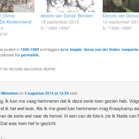
n Dorus:
decors van Dorus: Borsten
Decors van Dorus:
De Kindervriend’
18 september 2015
10 september 201
14
In "1980-1989"
In "1990-1999"
979"
as posted in
1980-1989
and tagged
avro
,
beppie
,
dorus van der linden
,
maquette
Bookmark the
permalink
.
 ON “
DECORS VAN DORUS: BEPPIE
”
l Minneboo
on
3 augustus 2014 at 12:59
said:
g, ik kan me vaag herinneren dat ik deze serie toen gezien heb. Vol
nd ik het wel leuk. Als ik me goed kan herinneren mag Kraaykamp aa
van de serie wel naar de hemel. In een van de foto’s zie ik Nada van 
 Dat was toen het tv-gezicht.
↓
y