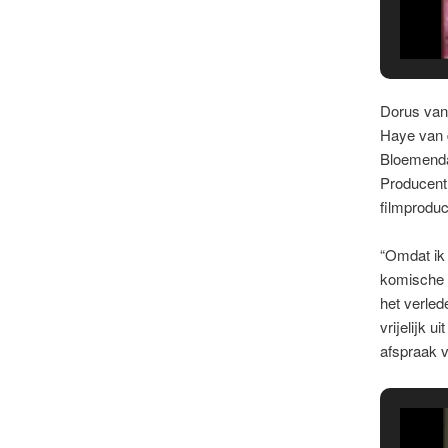
Dorus van
Haye van 
Bloemenda
Producent
filmproduc
“Omdat ik 
komische s
het verled
vrijelijk 
afspraak v