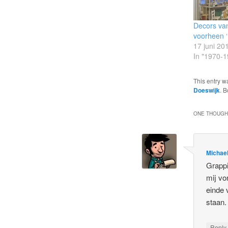
Decors va
voorheen ‘
17 juni 20
In "1970-1
This entry w
Doeswijk
. 
ONE THOUGHT
Michae
Grappi
mij vo
einde 
staan.
Repl