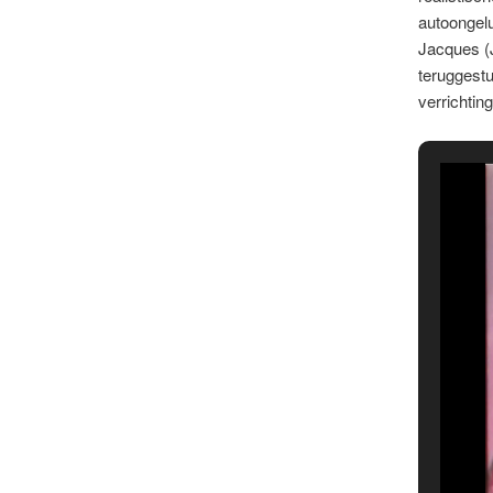
autoongelu
Jacques (
teruggestu
verrichti