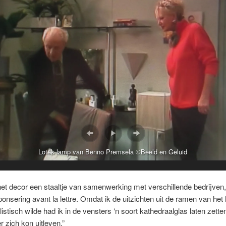
Lotek lamp van Benno Premsela ©Beeld en Geluid
et decor een staaltje van samenwerking met verschillende bedrijven, 
onsering avant la lettre. Omdat ik de uitzichten uit de ramen van het
alistisch wilde had ik in de vensters ‘n soort kathedraalglas laten zett
r zich kon uitleven.”