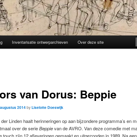
ng
Inventarisatie ontwerparchieven
Over deze site
ors van Dorus: Beppie
 augustus 2014
by
Liselotte Doeswijk
 der Linden haalt herinneringen op aan bijzondere programma’s en m
tmaal over de serie
Beppie
van de AVRO. Van deze comedie met ma
he touch zijn 12 afleveringen gemaakt en uitgezonden in 1989. Na een