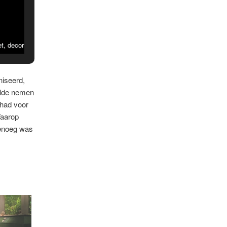
t, decor
niseerd,
ilde nemen
 had voor
Waarop
genoeg was