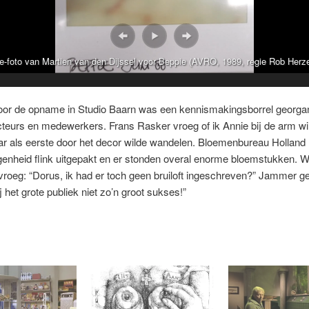
e-foto van Martien van den Dijssel voor Beppie (AVRO, 1989, regie Rob Herze
Dorus van der Linden. Collectie Martien van den Dijssel
oor de opname in Studio Baarn was een kennismakingsborrel georga
cteurs en medewerkers. Frans Rasker vroeg of ik Annie bij de arm w
r als eerste door het decor wilde wandelen. Bloemenbureau Holland
genheid flink uitgepakt en er stonden overal enorme bloemstukken. 
vroeg: “Dorus, ik had er toch geen bruiloft ingeschreven?” Jammer 
j het grote publiek niet zo’n groot sukses!”