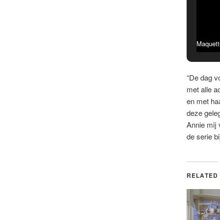
Maquett
“De dag v
met alle a
en met haa
deze gele
Annie mij 
de serie bi
RELATED