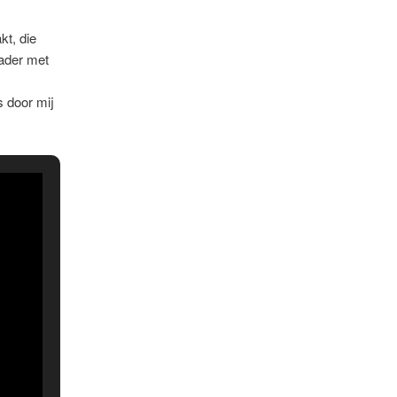
kt, die
eader met
s door mij