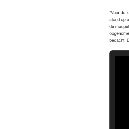
“Voor de l
stond op e
de maquet
opgenomen 
bedacht. D