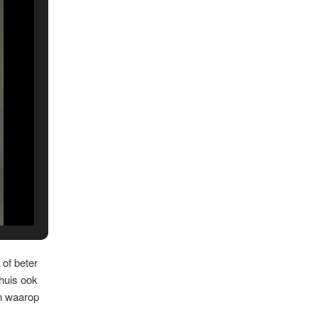
of beter
 huis ook
en waarop