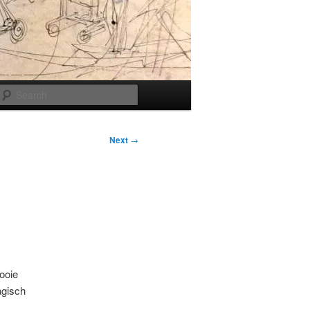
Search
Next
→
ooie
gisch