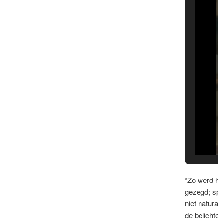
“Zo werd h
gezegd; sp
niet natur
de belichte