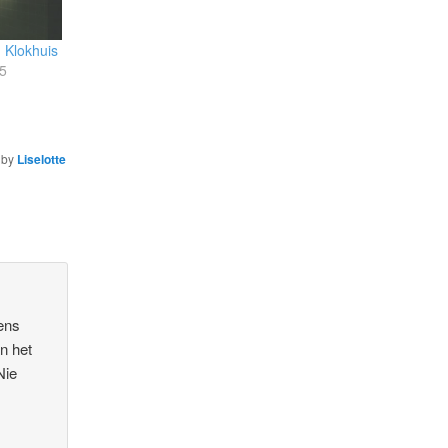
 Klokhuis
5
by
Liselotte
gens
n het
Nie