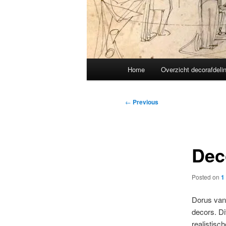
Main
Home
Overzicht decorafdeli
menu
Post
←
Previous
navigation
Dec
Posted on
1
Dorus van
decors. Di
realistisc