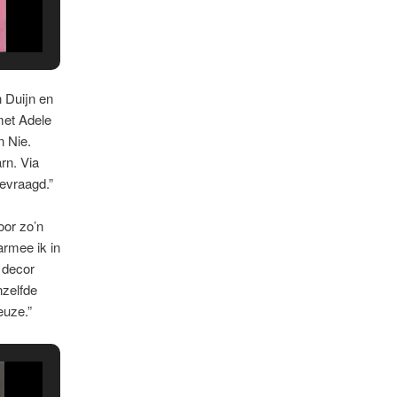
 Duijn en
met Adele
n Nie.
rn. Via
evraagd.”
oor zo’n
armee ik in
 decor
nzelfde
euze.”