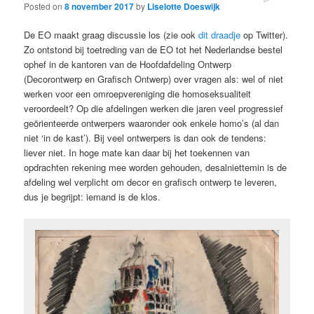
Posted on
8 november 2017
by
Liselotte Doeswijk
De EO maakt graag discussie los (zie ook
dit draadje
op Twitter).
Zo ontstond bij toetreding van de EO tot het Nederlandse bestel
ophef in de kantoren van de Hoofdafdeling Ontwerp
(Decorontwerp en Grafisch Ontwerp) over vragen als: wel of niet
werken voor een omroepvereniging die homoseksualiteit
veroordeelt? Op die afdelingen werken die jaren veel progressief
geörienteerde ontwerpers waaronder ook enkele homo’s (al dan
niet ‘in de kast’). Bij veel ontwerpers is dan ook de tendens:
liever niet. In hoge mate kan daar bij het toekennen van
opdrachten rekening mee worden gehouden, desalniettemin is de
afdeling wel verplicht om decor en grafisch ontwerp te leveren,
dus je begrijpt: iemand is de klos.