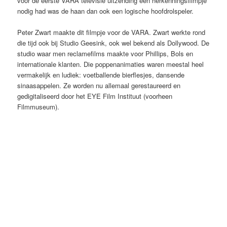
voor de eerste VARA televisie uitzending een herkenningsfilmpje
nodig had was de haan dan ook een logische hoofdrolspeler.
Peter Zwart maakte dit filmpje voor de VARA. Zwart werkte rond
die tijd ook bij Studio Geesink, ook wel bekend als Dollywood. De
studio waar men reclamefilms maakte voor Phillips, Bols en
internationale klanten. Die poppenanimaties waren meestal heel
vermakelijk en ludiek: voetballende bierflesjes, dansende
sinaasappelen. Ze worden nu allemaal gerestaureerd en
gedigitaliseerd door het EYE Film Instituut (voorheen
Filmmuseum).