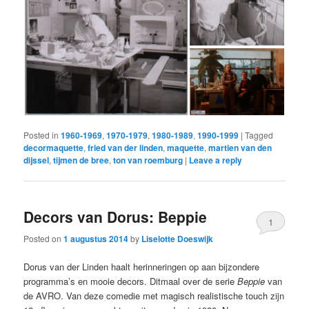
Posted in
1960-1969
,
1970-1979
,
1980-1989
,
1990-1999
|
Tagged
decormaquette
,
fried van der linden
,
maquette
,
martien van den
dijssel
,
tijmen de bree
,
ton van roemburg
|
Leave a reply
Decors van Dorus: Beppie
1
Posted on
1 augustus 2014
by
Liselotte Doeswijk
Dorus van der Linden haalt herinneringen op aan bijzondere
programma’s en mooie decors. Ditmaal over de serie
Beppie
van
de AVRO. Van deze comedie met magisch realistische touch zijn