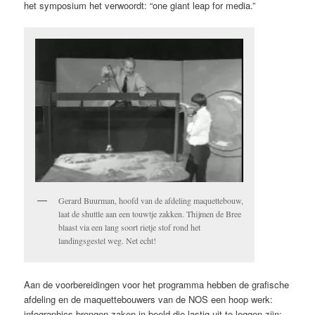
het symposium het verwoordt: “one giant leap for media.”
Gerard Buurman, hoofd van de afdeling maquettebouw,
laat de shuttle aan een touwtje zakken. Thijmen de Bree
blaast via een lang soort rietje stof rond het
landingsgestel weg. Net echt!
Aan de voorbereidingen voor het programma hebben de grafische
afdeling en de maquettebouwers van de NOS een hoop werk:
infographics brengen zaken in beeld die lastig uit te leggen zijn: