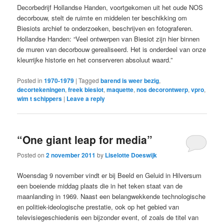
Decorbedrijf Hollandse Handen, voortgekomen uit het oude NOS
decorbouw, stelt de ruimte en middelen ter beschikking om
Biesiots archief te onderzoeken, beschrijven en fotograferen.
Hollandse Handen: “Veel ontwerpen van Biesiot zijn hier binnen
de muren van decorbouw gerealiseerd. Het is onderdeel van onze
kleurrijke historie en het conserveren absoluut waard.”
Posted in
1970-1979
|
Tagged
barend is weer bezig
,
decortekeningen
,
freek biesiot
,
maquette
,
nos decorontwerp
,
vpro
,
wim t schippers
|
Leave a reply
“One giant leap for media”
Posted on
2 november 2011
by
Liselotte Doeswijk
Woensdag 9 november vindt er bij Beeld en Geluid in Hilversum
een boeiende middag plaats die in het teken staat van de
maanlanding in 1969. Naast een belangwekkende technologische
en politiek-ideologische prestatie, ook op het gebied van
televisiegeschiedenis een bijzonder event, of zoals de titel van