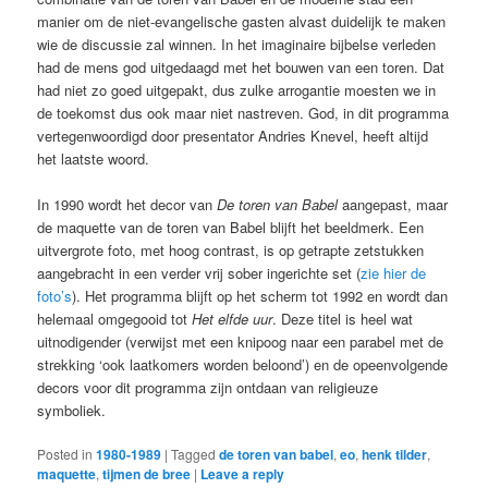
manier om de niet-evangelische gasten alvast duidelijk te maken
wie de discussie zal winnen. In het imaginaire bijbelse verleden
had de mens god uitgedaagd met het bouwen van een toren. Dat
had niet zo goed uitgepakt, dus zulke arrogantie moesten we in
de toekomst dus ook maar niet nastreven. God, in dit programma
vertegenwoordigd door presentator Andries Knevel, heeft altijd
het laatste woord.
In 1990 wordt het decor van
De toren van Babel
aangepast, maar
de maquette van de toren van Babel blijft het beeldmerk. Een
uitvergrote foto, met hoog contrast, is op getrapte zetstukken
aangebracht in een verder vrij sober ingerichte set (
zie hier de
foto’s
). Het programma blijft op het scherm tot 1992 en wordt dan
helemaal omgegooid tot
Het elfde uur
. Deze titel is heel wat
uitnodigender (verwijst met een knipoog naar een parabel met de
strekking ‘ook laatkomers worden beloond’) en de opeenvolgende
decors voor dit programma zijn ontdaan van religieuze
symboliek.
Posted in
1980-1989
|
Tagged
de toren van babel
,
eo
,
henk tilder
,
maquette
,
tijmen de bree
|
Leave a reply