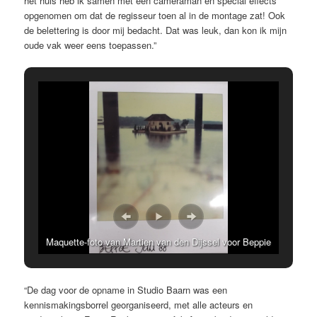
het huis heb ik samen met een cameraman en special effects
opgenomen om dat de regisseur toen al in de montage zat! Ook
de belettering is door mij bedacht. Dat was leuk, dan kon ik mijn
oude vak weer eens toepassen.”
Maquette-foto van Martien van den Dijssel voor Beppie
(AVRO, 1989, regie Rob Herzet, decor Dorus van der
Linden. Collectie Martien van den Dijssel
“De dag voor de opname in Studio Baarn was een
kennismakingsborrel georganiseerd, met alle acteurs en