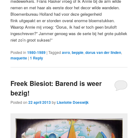
medewerkers. Frans Rasker vroeg of ik Annie bij de arm wilde
nemen en met haar als eerste door het decor wilde wandelen.
Bloemenbureau Holland had voor deze gelegenheid
flink uitgepakt en er stonden overal enorme bloemstukken.
Waarop Annie mij vroeg: “Dorus, ik had er toch geen bruiloft
ingeschreven?” Jammer genoeg was de serie bij het grote publiek
niet zo’n groot sukses!”
Posted in
1980-1989
|
Tagged
avro
,
beppie
,
dorus van der linden
,
maquette
|
1
Reply
Freek Biesiot: Barend is weer
bezig!
Posted on
22 april 2013
by
Liselotte Doeswijk