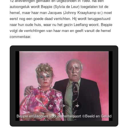
12 afleveringen gemaakt en uitgezonden in 1989. Na een
autoongeluk wordt Beppie (Sylvia de Leur) toegelaten tot de
hemel, maar haar man Jacques (Johnny Kraaykamp sr.) moet
eerst nog een goede daad verrichten. Hij wordt teruggestuurd
naar hun oude huis, waar nu het gezin Leeflang woont. Beppie
volgt de verrichtingen van haar man en geeft vanuit de hemel
commentaar.
Beppie en Jacques voor de hemelpoort ©Beeld en Geluid