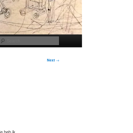
Search
Next
→
ie heb ik