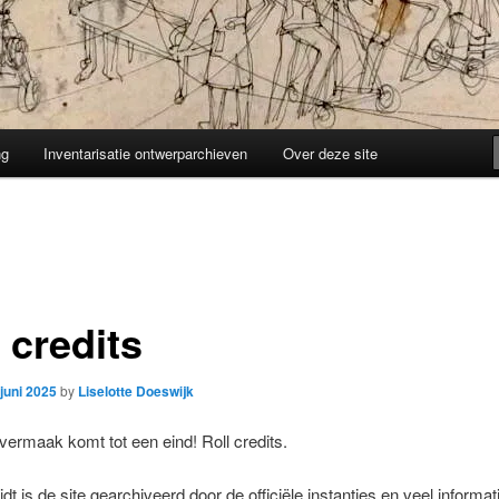
ng
Inventarisatie ontwerparchieven
Over deze site
 credits
 juni 2025
by
Liselotte Doeswijk
ermaak komt tot een eind! Roll credits.
dt is de site gearchiveerd door de officiële instanties en veel informat