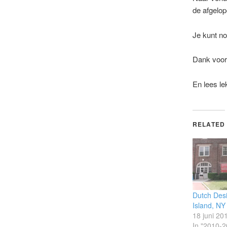
de afgelop
Je kunt n
Dank voor 
En lees le
RELATED
Dutch Des
Island, NY
18 juni 20
In "2010-2