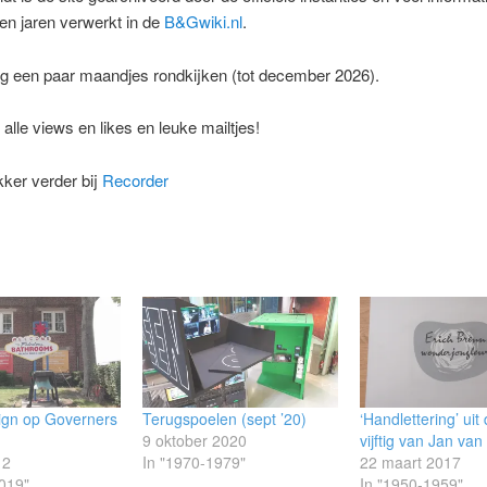
en jaren verwerkt in de
B&Gwiki.nl
.
og een paar maandjes rondkijken (tot december 2026).
alle views en likes en leuke mailtjes!
kker verder bij
Recorder
ign op Governers
Terugspoelen (sept ’20)
‘Handlettering’ uit
9 oktober 2020
vijftig van Jan va
12
In "1970-1979"
22 maart 2017
019"
In "1950-1959"