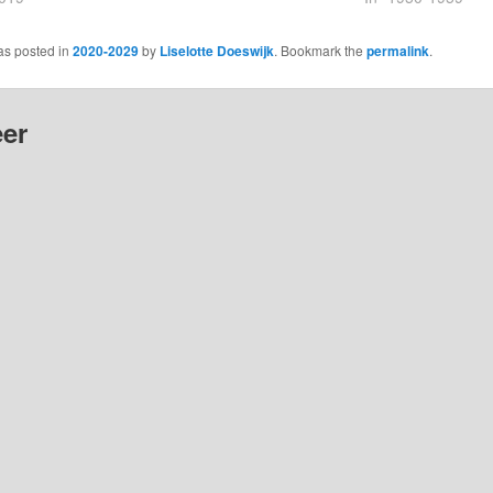
as posted in
2020-2029
by
Liselotte Doeswijk
. Bookmark the
permalink
.
er