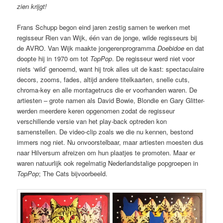
zien krijgt!
Frans Schupp begon eind jaren zestig samen te werken met
regisseur Rien van Wijk, één van de jonge, wilde regisseurs bij
de AVRO. Van Wijk maakte jongerenprogramma
Doebidoe
en dat
doopte hij in 1970 om tot
TopPop
. De regisseur werd niet voor
niets ‘wild’ genoemd, want hij trok alles uit de kast: spectaculaire
decors, zooms, fades, altijd andere titelkaarten, snelle cuts,
chroma-key en alle montagetrucs die er voorhanden waren. De
artiesten – grote namen als David Bowie, Blondie en Gary Glitter-
werden meerdere keren opgenomen zodat de regisseur
verschillende versie van het play-back optreden kon
samenstellen. De video-clip zoals we die nu kennen, bestond
immers nog niet. Nu onvoorstelbaar, maar artiesten moesten dus
naar Hilversum afreizen om hun plaatjes te promoten. Maar er
waren natuurlijk ook regelmatig Nederlandstalige popgroepen in
TopPop
; The Cats bijvoorbeeld.