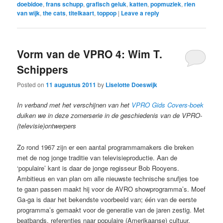
doebidoe
,
frans schupp
,
grafisch geluk
,
katten
,
popmuziek
,
rien
van wijk
,
the cats
,
titelkaart
,
toppop
|
Leave a reply
Vorm van de VPRO 4: Wim T.
Schippers
Posted on
11 augustus 2011
by
Liselotte Doeswijk
In verband met het verschijnen van het
VPRO Gids Covers-boek
duiken we in deze zomerserie in de geschiedenis van de VPRO-
(televisie)ontwerpers
Zo rond 1967 zijn er een aantal programmamakers die breken
met de nog jonge traditie van televisieproductie. Aan de
‘populaire’ kant is daar de jonge regisseur Bob Rooyens.
Ambitieus en van plan om alle nieuwste technische snufjes toe
te gaan passen maakt hij voor de AVRO showprogramma’s. Moef
Ga-ga is daar het bekendste voorbeeld van; één van de eerste
programma’s gemaakt voor de generatie van de jaren zestig. Met
beatbands, referenties naar populaire (Amerikaanse) cultuur,