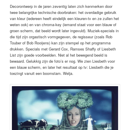
Decorontwerp in de jaren zeventig laten zich kenmerken door
twee belangrijke technische doorbraken: het overdadige gebruik
van kleur (iedereen heeft eindelijk een kleuren-tv en ze zullen het
weten ook) en van chroma-key (iemand staat voor een blauw of
groen scherm, dat beeld wordt later ingevuld). Muziek-specials in
die tijd zijn orgastisch vormgegeven, de regisseur (zoals Rob
Touber of Bob Rooijens) kan zijn stempel op het programma
drukken. Specials met Gerard Cox, Ramses Shaffy of Liesbeth
List zijn goede voorbeelden. Niet al het bewegend beeld is
bewaard. Gelukkig zijn de foto’s er nog. We zien Liesbeth voor
een blauw scherm, en later het resultaat op tv: Liesbeth die je
toezingt vanuit een boomstam. Welja.