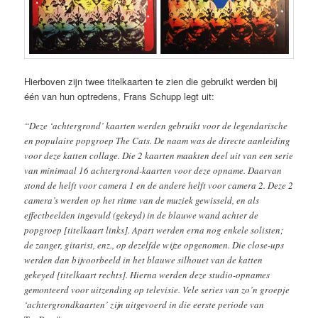
Hierboven zijn twee titelkaarten te zien die gebruikt werden bij
één van hun optredens, Frans Schupp legt uit:
“Deze ‘achtergrond’ kaarten werden gebruikt voor de legendarische
en populaire popgroep The Cats. De naam was de directe aanleiding
voor deze katten collage. Die 2 kaarten maakten deel uit van een serie
van minimaal 16 achtergrond-kaarten voor deze opname. Daarvan
stond de helft voor camera 1 en de andere helft voor camera 2. Deze 2
camera’s werden op het ritme van de muziek gewisseld, en als
effectbeelden ingevuld (gekeyd) in de blauwe wand achter de
popgroep [titelkaart links]. Apart werden erna nog enkele solisten;
de zanger, gitarist, enz., op dezelfde wijze opgenomen. Die close-ups
werden dan bijvoorbeeld in het blauwe silhouet van de katten
gekeyed [titelkaart rechts]. Hierna werden deze studio-opnames
gemonteerd voor uitzending op televisie. Vele series van zo’n groepje
‘achtergrondkaarten’ zijn uitgevoerd in die eerste periode van