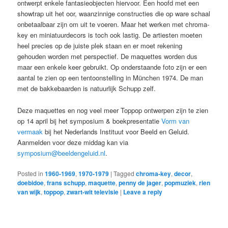
ontwerpt enkele fantasieobjecten hiervoor. Een hoofd met een
showtrap uit het oor, waanzinnige constructies die op ware schaal
onbetaalbaar zijn om uit te voeren. Maar het werken met chroma-
key en miniatuurdecors is toch ook lastig. De artiesten moeten
heel precies op de juiste plek staan en er moet rekening
gehouden worden met perspectief. De maquettes worden dus
maar een enkele keer gebruikt. Op onderstaande foto zijn er een
aantal te zien op een tentoonstelling in München 1974. De man
met de bakkebaarden is natuurlijk Schupp zelf.
Deze maquettes en nog veel meer Toppop ontwerpen zijn te zien
op 14 april bij het symposium & boekpresentatie
Vorm van
vermaak
bij het Nederlands Instituut voor Beeld en Geluid.
Aanmelden voor deze middag kan via
symposium@beeldengeluid.nl
.
Posted in
1960-1969
,
1970-1979
|
Tagged
chroma-key
,
decor
,
doebidoe
,
frans schupp
,
maquette
,
penny de jager
,
popmuziek
,
rien
van wijk
,
toppop
,
zwart-wit televisie
|
Leave a reply