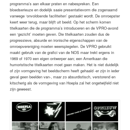
programma’s aan elkaar praten en nabespreken. Een
bloedserieuze en dodelijk saaie presentatievorm die zogenaamd
vanwege ‘onvoldoende faciliteiten’ gestaakt wordt. De omroepster
keert weer terug, maar blijft uit beeld. Op het scherm komen
titelkaarten die de programma’s introduceren en de VPRO-avond
een ‘gezicht’ moeten geven. Die titelkaarten zouden dus de
progressieve, absurde en ironische eigenschappen van de
omroepvereniging moeten weerspiegelen. De VPRO gebruikt
maakt gebruik van de grafici van de NOS maar trekt ergens in
1969 of 1970 een eigen ontwerper aan; een Amerikaan die
humoristische titelkaarten moet gaan maken. Het is niet duidelijk
of zijn vormgeving het beeldscherm heeft gehaald -er zijn in ieder
geval geen beelden van-, maar zo absurdistisch, verstorend en
kitscherig als de vormgeving van Hoepla zal het ongetwijfeld niet
zijn geweest.