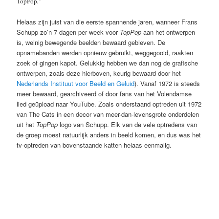
TopPop
.”
Helaas zijn juist van die eerste spannende jaren, wanneer Frans
Schupp zo’n 7 dagen per week voor
TopPop
aan het ontwerpen
is, weinig bewegende beelden bewaard gebleven. De
opnamebanden werden opnieuw gebruikt, weggegooid, raakten
zoek of gingen kapot. Gelukkig hebben we dan nog de grafische
ontwerpen, zoals deze hierboven, keurig bewaard door het
Nederlands Instituut voor Beeld en Geluid
). Vanaf 1972 is steeds
meer bewaard, gearchiveerd of door fans van het Volendamse
lied geüpload naar YouTube. Zoals onderstaand optreden uit 1972
van The Cats in een decor van meer-dan-levensgrote onderdelen
uit het
TopPop
logo van Schupp. Elk van de vele optredens van
de groep moest natuurlijk anders in beeld komen, en dus was het
tv-optreden van bovenstaande katten helaas eenmalig.