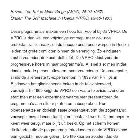
Boven: Tee Set in Moef Ga-ga (AVRO, 25-02-1967)
Onder: The Soft Machine in Hoepla (VPRO, 09-10-1967)
Deze programma’s maken een hoop los, vooral bij de VPRO. De
VPRO is dan wel een vrijzinnige omroep, maar ook nog
protestants. Het naakt en de choquerende onderwerpen in Hoepla
leiden tot grote conflicten binnen de vereniging. Zo eind jaren
zestig verandert de koers definitief. De VPRO kiest voor de
progressieve koers in haar programma’s. Al snel ziet men in dat
daarbij ook de presentatievorm moet veranderen. De omroepster,
sinds de allereerste tv-experimenten in 1938 van Phillips in
Eindhoven het glimlachende baken in de televisieavond,
verdwijnt. In 1969 krijgt de VPRO een vaste televisie-avond en
start men met een experiment waarbij vier presentatoren de
programma’s aan elkaar praten en nabespreken. Een
bloedserieuze en dodelijk saaie presentatievorm die zogenaamd
vanwege ‘onvoldoende faciliteiten’ gestaakt wordt. De omroepster
keert weer terug, maar blijft uit beeld. Op het scherm komen
titelkaarten die de programma’s introduceren en de VPRO-avond
een ‘gezicht’ moeten geven. Die titelkaarten zouden dus de