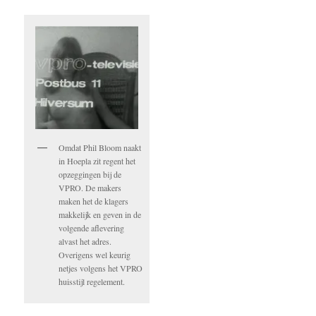
Omdat Phil Bloom naakt
in Hoepla zit regent het
opzeggingen bij de
VPRO. De makers
maken het de klagers
makkelijk en geven in de
volgende aflevering
alvast het adres.
Overigens wel keurig
netjes volgens het VPRO
huisstijl regelement.