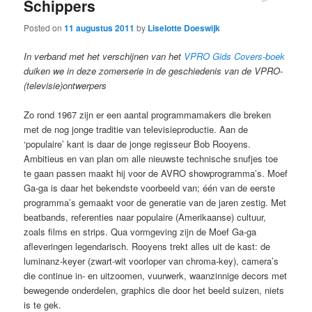
Schippers
Posted on
11 augustus 2011
by
Liselotte Doeswijk
In verband met het verschijnen van het
VPRO Gids Covers-boek
duiken we in deze zomerserie in de geschiedenis van de VPRO-
(televisie)ontwerpers
Zo rond 1967 zijn er een aantal programmamakers die breken
met de nog jonge traditie van televisieproductie. Aan de
‘populaire’ kant is daar de jonge regisseur Bob Rooyens.
Ambitieus en van plan om alle nieuwste technische snufjes toe
te gaan passen maakt hij voor de AVRO showprogramma’s. Moef
Ga-ga is daar het bekendste voorbeeld van; één van de eerste
programma’s gemaakt voor de generatie van de jaren zestig. Met
beatbands, referenties naar populaire (Amerikaanse) cultuur,
zoals films en strips. Qua vormgeving zijn de Moef Ga-ga
afleveringen legendarisch. Rooyens trekt alles uit de kast: de
luminanz-keyer (zwart-wit voorloper van chroma-key), camera’s
die continue in- en uitzoomen, vuurwerk, waanzinnige decors met
bewegende onderdelen, graphics die door het beeld suizen, niets
is te gek.