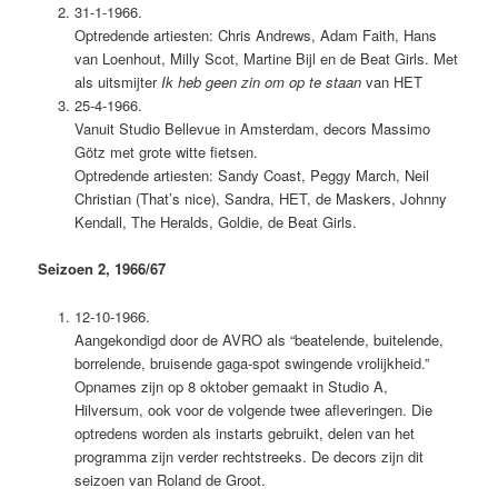
31-1-1966.
Optredende artiesten: Chris Andrews, Adam Faith, Hans
van Loenhout, Milly Scot, Martine Bijl en de Beat Girls. Met
als uitsmijter
Ik heb geen zin om op te staan
van HET
25-4-1966.
Vanuit Studio Bellevue in Amsterdam, decors Massimo
Götz met grote witte fietsen.
Optredende artiesten: Sandy Coast, Peggy March, Neil
Christian (That’s nice), Sandra, HET, de Maskers, Johnny
Kendall, The Heralds, Goldie, de Beat Girls.
Seizoen 2, 1966/67
12-10-1966.
Aangekondigd door de AVRO als “beatelende, buitelende,
borrelende, bruisende gaga-spot swingende vrolijkheid.”
Opnames zijn op 8 oktober gemaakt in Studio A,
Hilversum, ook voor de volgende twee afleveringen. Die
optredens worden als instarts gebruikt, delen van het
programma zijn verder rechtstreeks. De decors zijn dit
seizoen van Roland de Groot.