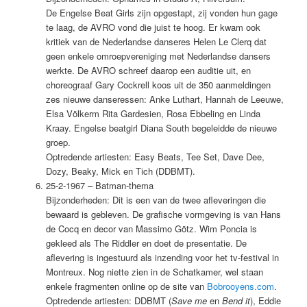
De Engelse Beat Girls zijn opgestapt, zij vonden hun gage
te laag, de AVRO vond die juist te hoog. Er kwam ook
kritiek van de Nederlandse danseres Helen Le Clerq dat
geen enkele omroepvereniging met Nederlandse dansers
werkte. De AVRO schreef daarop een auditie uit, en
choreograaf Gary Cockrell koos uit de 350 aanmeldingen
zes nieuwe danseressen: Anke Luthart, Hannah de Leeuwe,
Elsa Völkerm Rita Gardesien, Rosa Ebbeling en Linda
Kraay. Engelse beatgirl Diana South begeleidde de nieuwe
groep.
Optredende artiesten: Easy Beats, Tee Set, Dave Dee,
Dozy, Beaky, Mick en Tich (DDBMT).
25-2-1967 – Batman-thema
Bijzonderheden: Dit is een van de twee afleveringen die
bewaard is gebleven. De grafische vormgeving is van Hans
de Cocq en decor van Massimo Götz. Wim Poncia is
gekleed als The Riddler en doet de presentatie. De
aflevering is ingestuurd als inzending voor het tv-festival in
Montreux. Nog niette zien in de Schatkamer, wel staan
enkele fragmenten online op de site van
Bobrooyens.com
.
Optredende artiesten: DDBMT (
Save me
en
Bend it
), Eddie