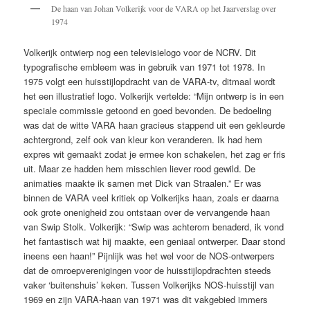
De haan van Johan Volkerijk voor de VARA op het Jaarverslag over
1974
Volkerijk ontwierp nog een televisielogo voor de NCRV. Dit
typografische embleem was in gebruik van 1971 tot 1978. In
1975 volgt een huisstijlopdracht van de VARA-tv, ditmaal wordt
het een illustratief logo. Volkerijk vertelde: “Mijn ontwerp is in een
speciale commissie getoond en goed bevonden. De bedoeling
was dat de witte VARA haan gracieus stappend uit een gekleurde
achtergrond, zelf ook van kleur kon veranderen. Ik had hem
expres wit gemaakt zodat je ermee kon schakelen, het zag er fris
uit. Maar ze hadden hem misschien liever rood gewild. De
animaties maakte ik samen met Dick van Straalen.” Er was
binnen de VARA veel kritiek op Volkerijks haan, zoals er daarna
ook grote onenigheid zou ontstaan over de vervangende haan
van Swip Stolk. Volkerijk: “Swip was achterom benaderd, ik vond
het fantastisch wat hij maakte, een geniaal ontwerper. Daar stond
ineens een haan!” Pijnlijk was het wel voor de NOS-ontwerpers
dat de omroepverenigingen voor de huisstijlopdrachten steeds
vaker ‘buitenshuis’ keken. Tussen Volkerijks NOS-huisstijl van
1969 en zijn VARA-haan van 1971 was dit vakgebied immers