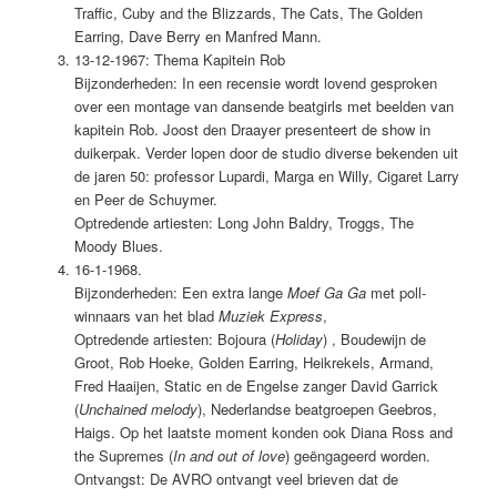
Traffic, Cuby and the Blizzards, The Cats, The Golden
Earring, Dave Berry en Manfred Mann.
13-12-1967: Thema Kapitein Rob
Bijzonderheden: In een recensie wordt lovend gesproken
over een montage van dansende beatgirls met beelden van
kapitein Rob. Joost den Draayer presenteert de show in
duikerpak. Verder lopen door de studio diverse bekenden uit
de jaren 50: professor Lupardi, Marga en Willy, Cigaret Larry
en Peer de Schuymer.
Optredende artiesten: Long John Baldry, Troggs, The
Moody Blues.
16-1-1968.
Bijzonderheden: Een extra lange
Moef Ga Ga
met poll-
winnaars van het blad
Muziek Express
,
Optredende artiesten: Bojoura (
Holiday
) , Boudewijn de
Groot, Rob Hoeke, Golden Earring, Heikrekels, Armand,
Fred Haaijen, Static en de Engelse zanger David Garrick
(
Unchained melody
), Nederlandse beatgroepen Geebros,
Haigs. Op het laatste moment konden ook Diana Ross and
the Supremes (
In and out of love
) geëngageerd worden.
Ontvangst: De AVRO ontvangt veel brieven dat de