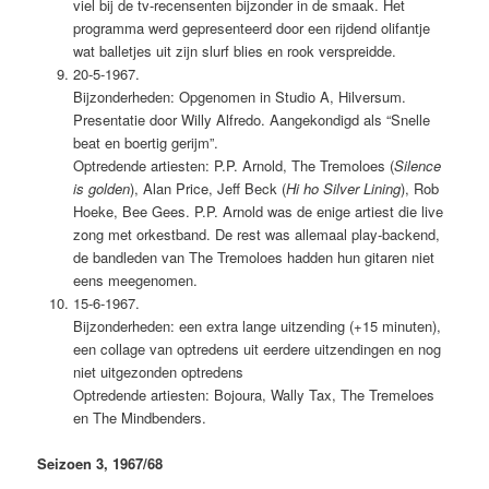
viel bij de tv-recensenten bijzonder in de smaak. Het
programma werd gepresenteerd door een rijdend olifantje
wat balletjes uit zijn slurf blies en rook verspreidde.
20-5-1967.
Bijzonderheden: Opgenomen in Studio A, Hilversum.
Presentatie door Willy Alfredo. Aangekondigd als “Snelle
beat en boertig gerijm”.
Optredende artiesten: P.P. Arnold, The Tremoloes (
Silence
is golden
), Alan Price, Jeff Beck (
Hi ho Silver Lining
), Rob
Hoeke, Bee Gees. P.P. Arnold was de enige artiest die live
zong met orkestband. De rest was allemaal play-backend,
de bandleden van The Tremoloes hadden hun gitaren niet
eens meegenomen.
15-6-1967.
Bijzonderheden: een extra lange uitzending (+15 minuten),
een collage van optredens uit eerdere uitzendingen en nog
niet uitgezonden optredens
Optredende artiesten: Bojoura, Wally Tax, The Tremeloes
en The Mindbenders.
Seizoen 3, 1967/68