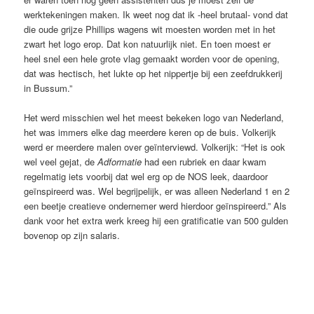
werktekeningen maken. Ik weet nog dat ik -heel brutaal- vond dat
die oude grijze Phillips wagens wit moesten worden met in het
zwart het logo erop. Dat kon natuurlijk niet. En toen moest er
heel snel een hele grote vlag gemaakt worden voor de opening,
dat was hectisch, het lukte op het nippertje bij een zeefdrukkerij
in Bussum.”
Het werd misschien wel het meest bekeken logo van Nederland,
het was immers elke dag meerdere keren op de buis. Volkerijk
werd er meerdere malen over geïnterviewd. Volkerijk: “Het is ook
wel veel gejat, de
Adformatie
had een rubriek en daar kwam
regelmatig iets voorbij dat wel erg op de NOS leek, daardoor
geïnspireerd was. Wel begrijpelijk, er was alleen Nederland 1 en 2
een beetje creatieve ondernemer werd hierdoor geïnspireerd.” Als
dank voor het extra werk kreeg hij een gratificatie van 500 gulden
bovenop op zijn salaris.