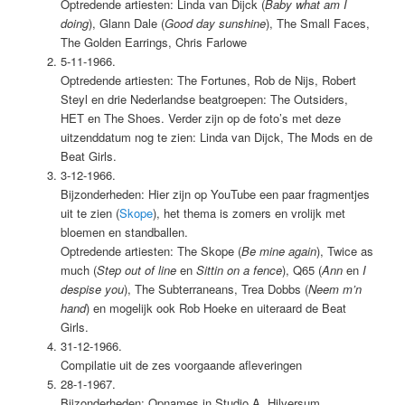
Optredende artiesten: Linda van Dijck (
Baby what am I
doing
), Glann Dale (
Good day sunshine
), The Small Faces,
The Golden Earrings, Chris Farlowe
5-11-1966.
Optredende artiesten: The Fortunes, Rob de Nijs, Robert
Steyl en drie Nederlandse beatgroepen: The Outsiders,
HET en The Shoes. Verder zijn op de foto’s met deze
uitzenddatum nog te zien: Linda van Dijck, The Mods en de
Beat Girls.
3-12-1966.
Bijzonderheden: Hier zijn op YouTube een paar fragmentjes
uit te zien (
Skope
), het thema is zomers en vrolijk met
bloemen en standballen.
Optredende artiesten: The Skope (
Be mine again
), Twice as
much (
Step out of line
en
Sittin on a fence
), Q65 (
Ann
en
I
despise you
), The Subterraneans, Trea Dobbs (
Neem m’n
hand
) en mogelijk ook Rob Hoeke en uiteraard de Beat
Girls.
31-12-1966.
Compilatie uit de zes voorgaande afleveringen
28-1-1967.
Bijzonderheden: Opnames in Studio A, Hilversum.