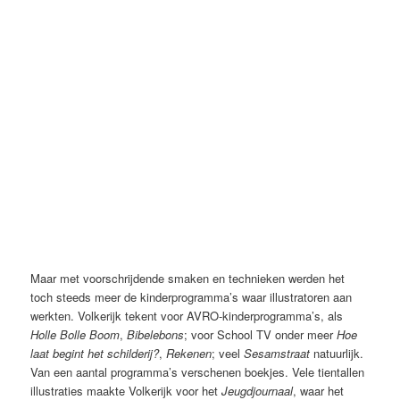
Bibelebons (AVRO, 1972-1975), Johan Volkerijk
Maar met voorschrijdende smaken en technieken werden het
toch steeds meer de kinderprogramma’s waar illustratoren aan
werkten. Volkerijk tekent voor AVRO-kinderprogramma’s, als
Holle Bolle Boom
,
Bibelebons
; voor School TV onder meer
Hoe
laat begint het schilderij?
,
Rekenen
; veel
Sesamstraat
natuurlijk.
Van een aantal programma’s verschenen boekjes. Vele tientallen
illustraties maakte Volkerijk voor het
Jeugdjournaal
, waar het