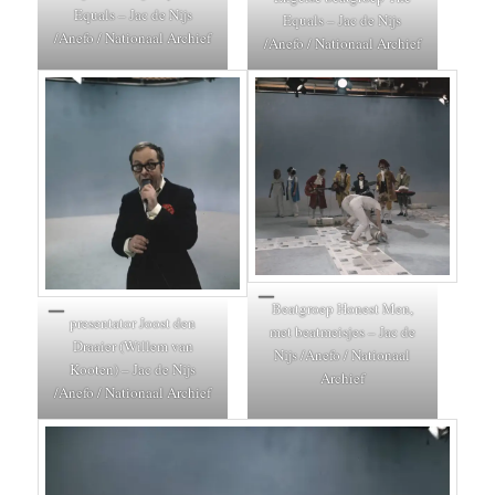
Equals – Jac de Nijs
Equals – Jac de Nijs
/Anefo / Nationaal Archief
/Anefo / Nationaal Archief
Beatgroep Honest Men,
presentator Joost den
met beatmeisjes – Jac de
Draaier (Willem van
Nijs /Anefo / Nationaal
Kooten) – Jac de Nijs
Archief
/Anefo / Nationaal Archief