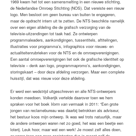
1969 kwam het tot een samensmelting in een nieuwe stichting,
de Nederlandse Omroep Stichting (NOS). Dat vereiste een nieuw
logo. Men besloot om geen bureau van buiten te engageren,
maar de opdracht intern uit te zetten. De NTS beschikte namelijk
over een eigen afdeling die de grafisch verzorging van de
televisie-uitzendingen tot taak had. Ze ontwierpen
programmaleaders, aankondigingen, tussentitels, aftitelingen,
illustraties voor programma’s, infographics voor nieuws- en
actualiteitenrubrieken voor de NTS en de omroepverenigingen.
Een aantal omroepverenigingen liet ook de grafische identiteit op
televisie – denk aan logo, programmapromo’s, aankondigingen,
storingskaart – door deze afdeling verzorgen. Maar een complete
huisstijl, dat was nieuw voor deze afdeling.
Er werd een wedstrijd uitgeschreven en alle NTS-ontwerpers
konden meedoen. Volkerijk vertelde daarover toen we hem
spraken voor het boek
Vorm van vermaak
in 2011: “Een grote
jongen van reclamebureau was daarbij betrokken als adviseur,
het bestuur koos mijn ontwerp. Ik was wel trots natuurlijk, maar
de andere ontwerpen waren net zo goed, het was een beetje een
loterij. Leuk hoor, maar wat een werk! Je moest zelf alles doen,
er waren toen nog geen assistenten dus je moest zelf de