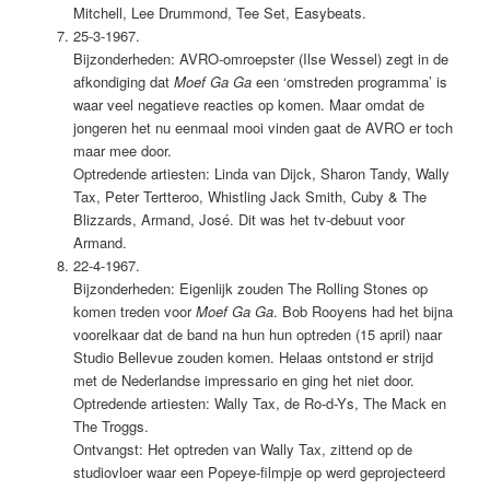
Mitchell, Lee Drummond, Tee Set, Easybeats.
25-3-1967.
Bijzonderheden: AVRO-omroepster (Ilse Wessel) zegt in de
afkondiging dat
Moef Ga Ga
een ‘omstreden programma’ is
waar veel negatieve reacties op komen. Maar omdat de
jongeren het nu eenmaal mooi vinden gaat de AVRO er toch
maar mee door.
Optredende artiesten: Linda van Dijck, Sharon Tandy, Wally
Tax, Peter Tertteroo, Whistling Jack Smith, Cuby & The
Blizzards, Armand, José. Dit was het tv-debuut voor
Armand.
22-4-1967.
Bijzonderheden: Eigenlijk zouden The Rolling Stones op
komen treden voor
Moef Ga Ga
. Bob Rooyens had het bijna
voorelkaar dat de band na hun hun optreden (15 april) naar
Studio Bellevue zouden komen. Helaas ontstond er strijd
met de Nederlandse impressario en ging het niet door.
Optredende artiesten: Wally Tax, de Ro-d-Ys, The Mack en
The Troggs.
Ontvangst: Het optreden van Wally Tax, zittend op de
studiovloer waar een Popeye-filmpje op werd geprojecteerd