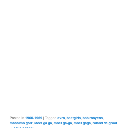
Titelrol, ontwerp Hans de Cocq, collectie Beeld & Geluid
Posted in
1960-1969
|
Tagged
avro
,
beatgirls
,
bob rooyens
,
massimo götz
,
Moef ga ga
,
moef ga-ga
,
moef gaga
,
roland de groot
|