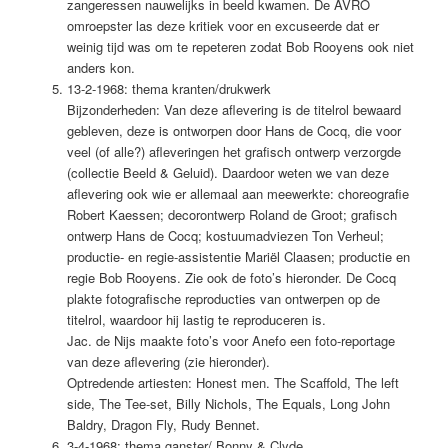
zangeressen nauwelijks in beeld kwamen. De AVRO
omroepster las deze kritiek voor en excuseerde dat er
weinig tijd was om te repeteren zodat Bob Rooyens ook niet
anders kon.
13-2-1968: thema kranten/drukwerk
Bijzonderheden: Van deze aflevering is de titelrol bewaard
gebleven, deze is ontworpen door Hans de Cocq, die voor
veel (of alle?) afleveringen het grafisch ontwerp verzorgde
(collectie Beeld & Geluid). Daardoor weten we van deze
aflevering ook wie er allemaal aan meewerkte: choreografie
Robert Kaessen; decorontwerp Roland de Groot; grafisch
ontwerp Hans de Cocq; kostuumadviezen Ton Verheul;
productie- en regie-assistentie Mariël Claasen; productie en
regie Bob Rooyens. Zie ook de foto’s hieronder. De Cocq
plakte fotografische reproducties van ontwerpen op de
titelrol, waardoor hij lastig te reproduceren is.
Jac. de Nijs maakte foto’s voor Anefo een foto-reportage
van deze aflevering (zie hieronder).
Optredende artiesten: Honest men. The Scaffold, The left
side, The Tee-set, Billy Nichols, The Equals, Long John
Baldry, Dragon Fly, Rudy Bennet.
3-4-1968: thema ganster/ Bonny & Clyde