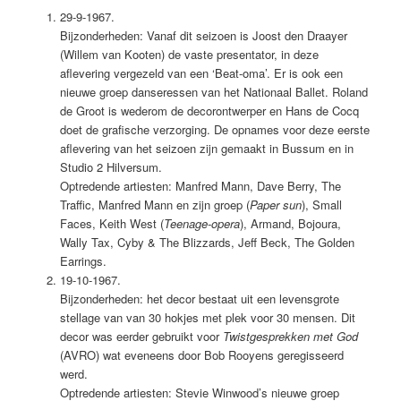
29-9-1967.
Bijzonderheden: Vanaf dit seizoen is Joost den Draayer
(Willem van Kooten) de vaste presentator, in deze
aflevering vergezeld van een ‘Beat-oma’. Er is ook een
nieuwe groep danseressen van het Nationaal Ballet. Roland
de Groot is wederom de decorontwerper en Hans de Cocq
doet de grafische verzorging. De opnames voor deze eerste
aflevering van het seizoen zijn gemaakt in Bussum en in
Studio 2 Hilversum.
Optredende artiesten: Manfred Mann, Dave Berry, The
Traffic, Manfred Mann en zijn groep (
Paper sun
), Small
Faces, Keith West (
Teenage-opera
), Armand, Bojoura,
Wally Tax, Cyby & The Blizzards, Jeff Beck, The Golden
Earrings.
19-10-1967.
Bijzonderheden: het decor bestaat uit een levensgrote
stellage van van 30 hokjes met plek voor 30 mensen. Dit
decor was eerder gebruikt voor
Twistgesprekken met God
(AVRO) wat eveneens door Bob Rooyens geregisseerd
werd.
Optredende artiesten: Stevie Winwood’s nieuwe groep