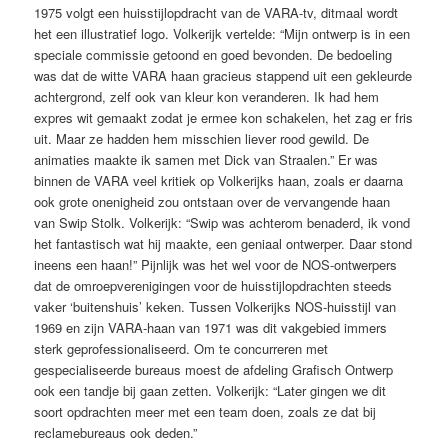
1975 volgt een huisstijlopdracht van de VARA-tv, ditmaal wordt
het een illustratief logo. Volkerijk vertelde: “Mijn ontwerp is in een
speciale commissie getoond en goed bevonden. De bedoeling
was dat de witte VARA haan gracieus stappend uit een gekleurde
achtergrond, zelf ook van kleur kon veranderen. Ik had hem
expres wit gemaakt zodat je ermee kon schakelen, het zag er fris
uit. Maar ze hadden hem misschien liever rood gewild. De
animaties maakte ik samen met Dick van Straalen.” Er was
binnen de VARA veel kritiek op Volkerijks haan, zoals er daarna
ook grote onenigheid zou ontstaan over de vervangende haan
van Swip Stolk. Volkerijk: “Swip was achterom benaderd, ik vond
het fantastisch wat hij maakte, een geniaal ontwerper. Daar stond
ineens een haan!” Pijnlijk was het wel voor de NOS-ontwerpers
dat de omroepverenigingen voor de huisstijlopdrachten steeds
vaker ‘buitenshuis’ keken. Tussen Volkerijks NOS-huisstijl van
1969 en zijn VARA-haan van 1971 was dit vakgebied immers
sterk geprofessionaliseerd. Om te concurreren met
gespecialiseerde bureaus moest de afdeling Grafisch Ontwerp
ook een tandje bij gaan zetten. Volkerijk: “Later gingen we dit
soort opdrachten meer met een team doen, zoals ze dat bij
reclamebureaus ook deden.”