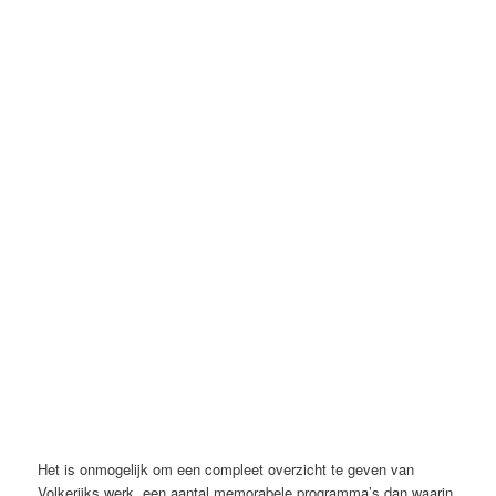
Jeugdjournaal (NOS, ca 1982), Johan Volkerijk
Het is onmogelijk om een compleet overzicht te geven van
Volkerijks werk, een aantal memorabele programma’s dan waarin