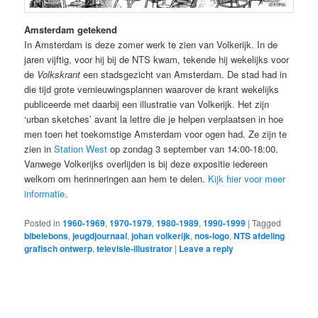
Amsterdam getekend
In Amsterdam is deze zomer werk te zien van Volkerijk. In de
jaren vijftig, voor hij bij de NTS kwam, tekende hij wekelijks voor
de
Volkskrant
een stadsgezicht van Amsterdam. De stad had in
die tijd grote vernieuwingsplannen waarover de krant wekelijks
publiceerde met daarbij een illustratie van Volkerijk. Het zijn
‘urban sketches’ avant la lettre die je helpen verplaatsen in hoe
men toen het toekomstige Amsterdam voor ogen had. Ze zijn te
zien in
Station West
op zondag 3 september van 14:00-18:00.
Vanwege Volkerijks overlijden is bij deze expositie iedereen
welkom om herinneringen aan hem te delen.
Kijk hier voor meer
informatie.
Posted in
1960-1969
,
1970-1979
,
1980-1989
,
1990-1999
|
Tagged
bibelebons
,
jeugdjournaal
,
johan volkerijk
,
nos-logo
,
NTS afdeling
grafisch ontwerp
,
televisie-illustrator
|
Leave a reply