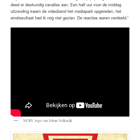
deed er deskundig vanalles aan. Een half uur voor de middag
uitzending kwam de videoband het mediapark opgereden, het
eindresultaat had ik nog niet gezien. De reacties waren verdeeld.”
NCRV, logo van Johan Volkerijk