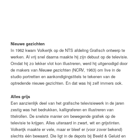
Nieuwe gezichten (NCRV, 23-10-1963). Bron Beeld & Geluid
Nieuwe gezichten
In 1962 kwam Volkerijk op de NTS afdeling Grafisch ontwerp te
werken. Al vrij snel daarna maakte hij zijn debuut op de televisie.
Omdat hij zo lekker vlot kon illustreren, werd hij uitgenodigd door
de makers van
Nieuwe gezichten
(NCRV, 1963) om live in de
studio portretten en aankondigingstitels te tekenen van de
optredende nieuwe gezichten. En dat was hij zelf immers ook.
Alles grijs
Een aanzienlijk deel van het grafische televisiewerk in de jaren
zestig was het bedrukken, kalligraferen en illustreren van
titelrollen. De snelste manier om bewegende grafiek op de
televisie te krijgen. Alles uiteraard in zwart, wit en grijstinten.
Volkerijk maakte er vele, maar er bleef er (voor zover bekend)
slechts één bewaard. Die ligt in de depots bij Beeld & Geluid en