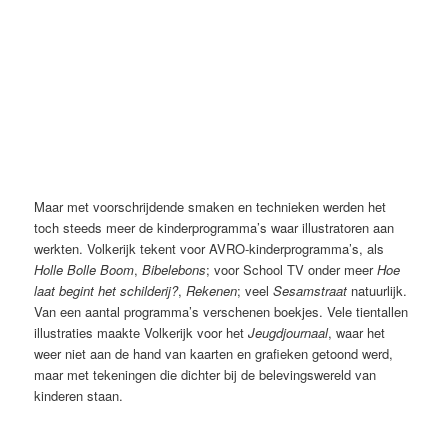
Bibelebons (AVRO, 1972-1975), Johan Volkerijk
Maar met voorschrijdende smaken en technieken werden het
toch steeds meer de kinderprogramma’s waar illustratoren aan
werkten. Volkerijk tekent voor AVRO-kinderprogramma’s, als
Holle Bolle Boom
,
Bibelebons
; voor School TV onder meer
Hoe
laat begint het schilderij?
,
Rekenen
; veel
Sesamstraat
natuurlijk.
Van een aantal programma’s verschenen boekjes. Vele tientallen
illustraties maakte Volkerijk voor het
Jeugdjournaal
, waar het
weer niet aan de hand van kaarten en grafieken getoond werd,
maar met tekeningen die dichter bij de belevingswereld van
kinderen staan.