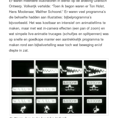
Er waren meerdere illustratoren in dienst op de afdeling Grafisch
Ontwerp. Volkerijk vertelde: “Toen ik begon waren er Ton Holst,
Hans Moolenaar, Walther Schoorel.” Er waren veel programma’s
die behoefte hadden aan illustaties: bijbelprogramma’s
bijvoorbeeld. Het was kostbaar en intensief om animatiefilms te
maken, maar met wat
in-camera
effecten (een pan of zoom) en
wat simpele live-animatie trucages (schuifjes en splitpennen) was
op snelle en goedkope manier een aantrekkelijk programma te
maken rond een bijbelvertelling waar toch wat beweging en/of
diepte in zat.
De Waauw show, leader door Johan Volkerijk