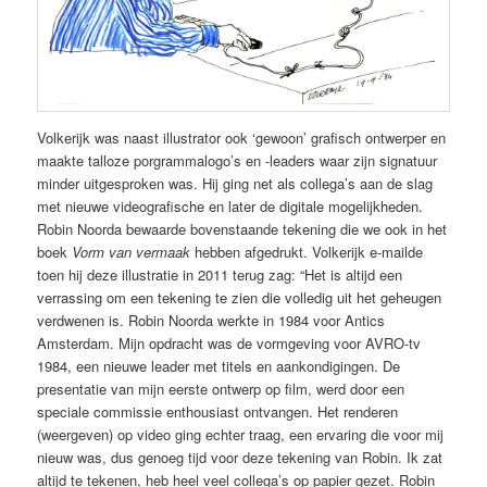
Volkerijk was naast illustrator ook ‘gewoon’ grafisch ontwerper en
maakte talloze porgrammalogo’s en -leaders waar zijn signatuur
minder uitgesproken was. Hij ging net als collega’s aan de slag
met nieuwe videografische en later de digitale mogelijkheden.
Robin Noorda bewaarde bovenstaande tekening die we ook in het
boek
Vorm van vermaak
hebben afgedrukt. Volkerijk e-mailde
toen hij deze illustratie in 2011 terug zag: “Het is altijd een
verrassing om een tekening te zien die volledig uit het geheugen
verdwenen is. Robin Noorda werkte in 1984 voor Antics
Amsterdam. Mijn opdracht was de vormgeving voor AVRO-tv
1984, een nieuwe leader met titels en aankondigingen. De
presentatie van mijn eerste ontwerp op film, werd door een
speciale commissie enthousiast ontvangen. Het renderen
(weergeven) op video ging echter traag, een ervaring die voor mij
nieuw was, dus genoeg tijd voor deze tekening van Robin. Ik zat
altijd te tekenen, heb heel veel collega’s op papier gezet. Robin