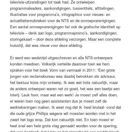
televisie-uitzendingen tot taak had. Ze ontwierpen
programmaleaders, aankondigingen, tussentitels, aftitelingen,
illustraties voor programma’s, infographics voor nieuws- en
actualiteitenrubrieken voor de NTS en de omroepverenigingen.
Een aantal omroepverenigingen liet ook de grafische identiteit op
televisie – denk aan logo, programmapromo’s, aankondigingen,
storingskaart – door deze afdeling verzorgen. Maar een complete
huisstijl, dat was nieuw voor deze afdeling.
Er werd een wedstrijd uitgeschreven en alle NTS-ontwerpers
konden meedoen. Volkerijk vertelde daarover toen we hem
spraken voor het boek
Vorm van vermaak
in 2011: “Een grote
jongen van reclamebureau was daarbij betrokken als adviseur,
het bestuur koos mijn ontwerp. Ik was wel trots natuurlijk, maar
de andere ontwerpen waren net zo goed, het was een beetje een
loterij. Leuk hoor, maar wat een werk! Je moest zelf alles doen,
er waren toen nog geen assistenten dus je moest zelf de
werktekeningen maken. Ik weet nog dat ik -heel brutaal- vond dat
die oude grijze Phillips wagens wit moesten worden met in het
zwart het logo erop. Dat kon natuurlijk niet. En toen moest er
heel snel een hele grote vlag gemaakt worden voor de opening,
dat was hectisch, het lukte op het nippertje bij een zeefdrukkerij