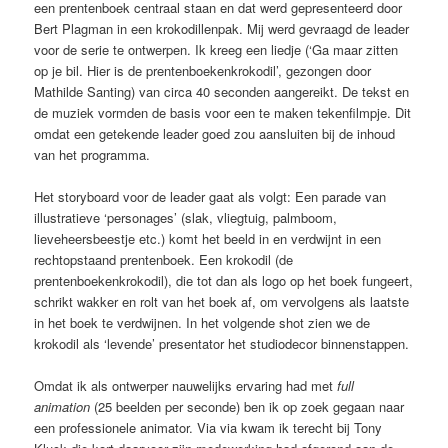
een prentenboek centraal staan en dat werd gepresenteerd door
Bert Plagman in een krokodillenpak. Mij werd gevraagd de leader
voor de serie te ontwerpen. Ik kreeg een liedje (‘Ga maar zitten
op je bil. Hier is de prentenboekenkrokodil’, gezongen door
Mathilde Santing) van circa 40 seconden aangereikt. De tekst en
de muziek vormden de basis voor een te maken tekenfilmpje. Dit
omdat een getekende leader goed zou aansluiten bij de inhoud
van het programma.
Het storyboard voor de leader gaat als volgt: Een parade van
illustratieve ‘personages’ (slak, vliegtuig, palmboom,
lieveheersbeestje etc.) komt het beeld in en verdwijnt in een
rechtopstaand prentenboek. Een krokodil (de
prentenboekenkrokodil), die tot dan als logo op het boek fungeert,
schrikt wakker en rolt van het boek af, om vervolgens als laatste
in het boek te verdwijnen. In het volgende shot zien we de
krokodil als ‘levende’ presentator het studiodecor binnenstappen.
Omdat ik als ontwerper nauwelijks ervaring had met
full
animation
(25 beelden per seconde) ben ik op zoek gegaan naar
een professionele animator. Via via kwam ik terecht bij Tony