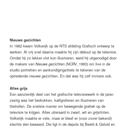
Nieuwe gezichten (NCRV, 23-10-1963). Bron Beeld & Geluid
Nieuwe gezichten
In 1962 kwam Volkerijk op de NTS afdeling Grafisch ontwerp te
werken. Al vrij snel daarna maakte hij zijn debuut op de televisie.
Omdat hij zo lekker vlot kon illustreren, werd hij uitgenodigd door
de makers van
Nieuwe gezichten
(NCRV, 1963) om live in de
studio portretten en aankondigingstitels te tekenen van de
optredende nieuwe gezichten. En dat was hij zelf immers ook.
Alles grijs
Een aanzienlijk deel van het grafische televisiewerk in de jaren
zestig was het bedrukken, kalligraferen en illustreren van
titelrollen. De snelste manier om bewegende grafiek op de
televisie te krijgen. Alles uiteraard in zwart, wit en grijstinten.
Volkerijk maakte er vele, maar er bleef er (voor zover bekend)
slechts één bewaard. Die ligt in de depots bij Beeld & Geluid en