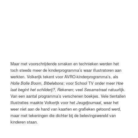
Bibelebons (AVRO, 1972-1975), Johan Volkerijk
Maar met voorschrijdende smaken en technieken werden het
toch steeds meer de kinderprogramma’s waar illustratoren aan
werkten. Volkerijk tekent voor AVRO-kinderprogramma’s, als
Holle Bolle Boom
,
Bibelebons
; voor School TV onder meer
Hoe
laat begint het schilderij?
,
Rekenen
; veel
Sesamstraat
natuurlijk.
Van een aantal programma’s verschenen boekjes. Vele tientallen
illustraties maakte Volkerijk voor het
Jeugdjournaal
, waar het
weer niet aan de hand van kaarten en grafieken getoond werd,
maar met tekeningen die dichter bij de belevingswereld van
kinderen staan.