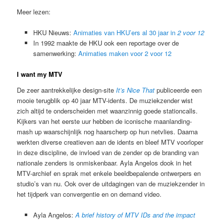
Meer lezen:
HKU Nieuws:
Animaties van HKU’ers al 30 jaar in
2 voor 12
In 1992 maakte de HKU ook een reportage over de
samenwerking:
Animaties maken voor 2 voor 12
I want my MTV
De zeer aantrekkelijke design-site
It’s Nice That
publiceerde een
mooie terugblik op 40 jaar MTV-idents. De muziekzender wist
zich altijd te onderscheiden met waanzinnig goede stationcalls.
Kijkers van het eerste uur hebben de iconische maanlanding-
mash up waarschijnlijk nog haarscherp op hun netvlies. Daarna
werkten diverse creatieven aan de idents en bleef MTV voorloper
in deze discipline, de invloed van de zender op de branding van
nationale zenders is onmiskenbaar. Ayla Angelos dook in het
MTV-archief en sprak met enkele beeldbepalende ontwerpers en
studio’s van nu. Ook over de uitdagingen van de muziekzender in
het tijdperk van convergentie en on demand video.
Ayla Angelos:
A brief history of MTV IDs and the impact