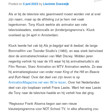
Posted on
5 juni 2023
by
Liselotte Doeswijk
Als er bij de televisie iets geanimeerd moest worden viel al snel
zijn naam, maar op de aftiteling zul je hem niet vaak
tegenkomen. Tony Kluck werkte als animator aan vele
televisieleaders, stationcalls en (kinder)programma’s. Kluck
overleed op 24 april in Amsterdam.
Kluck leerde het vak bij
Als je begrijpt wat ik bedoel
, de lange
Bommelfilm van Toonder Studio’s (1983), en was sterk beïnvloed
door de animatietechnieken van Walt Disney. Midden jaren
negentig vertrok hij naar de VS waar hij bij animatiestudio’s als
Film Roman, Starz Animation en MTV Animation werkte. Zo was
hij animatieregisseur van onder meer
King of the Hill
en
Beavis
and Butt-Head.
Over dat deel van zijn leven is op
AnimationMagazine.net een IM te lezen
. Over het Nederlandse
deel van zijn loopbaan vertelt Frans Lasès. Want het was Lasès
die Tony naar de televisie haalde en hij vertelt hoe dat ging.
“Regisseur Frank Alsema begon aan een nieuw
kleuterprogramma voor NOT School TV. In elke aflevering zou