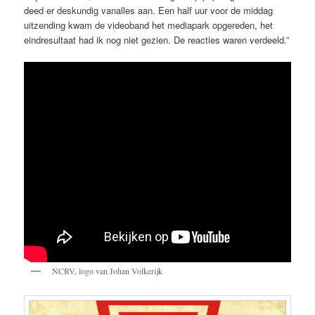
deed er deskundig vanalles aan. Een half uur voor de middag
uitzending kwam de videoband het mediapark opgereden, het
eindresultaat had ik nog niet gezien. De reacties waren verdeeld.”
NCRV, logo van Johan Volkerijk