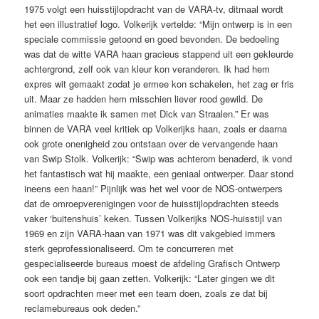
1975 volgt een huisstijlopdracht van de VARA-tv, ditmaal wordt
het een illustratief logo. Volkerijk vertelde: “Mijn ontwerp is in een
speciale commissie getoond en goed bevonden. De bedoeling
was dat de witte VARA haan gracieus stappend uit een gekleurde
achtergrond, zelf ook van kleur kon veranderen. Ik had hem
expres wit gemaakt zodat je ermee kon schakelen, het zag er fris
uit. Maar ze hadden hem misschien liever rood gewild. De
animaties maakte ik samen met Dick van Straalen.” Er was
binnen de VARA veel kritiek op Volkerijks haan, zoals er daarna
ook grote onenigheid zou ontstaan over de vervangende haan
van Swip Stolk. Volkerijk: “Swip was achterom benaderd, ik vond
het fantastisch wat hij maakte, een geniaal ontwerper. Daar stond
ineens een haan!” Pijnlijk was het wel voor de NOS-ontwerpers
dat de omroepverenigingen voor de huisstijlopdrachten steeds
vaker ‘buitenshuis’ keken. Tussen Volkerijks NOS-huisstijl van
1969 en zijn VARA-haan van 1971 was dit vakgebied immers
sterk geprofessionaliseerd. Om te concurreren met
gespecialiseerde bureaus moest de afdeling Grafisch Ontwerp
ook een tandje bij gaan zetten. Volkerijk: “Later gingen we dit
soort opdrachten meer met een team doen, zoals ze dat bij
reclamebureaus ook deden.”