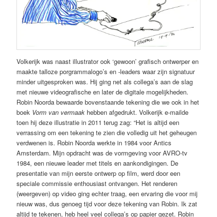
Volkerijk was naast illustrator ook ‘gewoon’ grafisch ontwerper en
maakte talloze porgrammalogo’s en -leaders waar zijn signatuur
minder uitgesproken was. Hij ging net als collega’s aan de slag
met nieuwe videografische en later de digitale mogelijkheden.
Robin Noorda bewaarde bovenstaande tekening die we ook in het
boek
Vorm van vermaak
hebben afgedrukt. Volkerijk e-mailde
toen hij deze illustratie in 2011 terug zag: “Het is altijd een
verrassing om een tekening te zien die volledig uit het geheugen
verdwenen is. Robin Noorda werkte in 1984 voor Antics
Amsterdam. Mijn opdracht was de vormgeving voor AVRO-tv
1984, een nieuwe leader met titels en aankondigingen. De
presentatie van mijn eerste ontwerp op film, werd door een
speciale commissie enthousiast ontvangen. Het renderen
(weergeven) op video ging echter traag, een ervaring die voor mij
nieuw was, dus genoeg tijd voor deze tekening van Robin. Ik zat
altijd te tekenen, heb heel veel collega’s op papier gezet. Robin