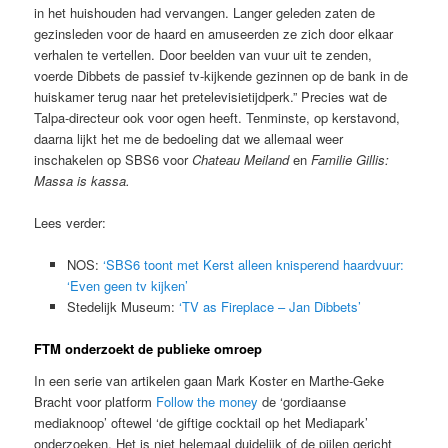
in het huishouden had vervangen. Langer geleden zaten de
gezinsleden voor de haard en amuseerden ze zich door elkaar
verhalen te vertellen. Door beelden van vuur uit te zenden,
voerde Dibbets de passief tv-kijkende gezinnen op de bank in de
huiskamer terug naar het pretelevisietijdperk.” Precies wat de
Talpa-directeur ook voor ogen heeft. Tenminste, op kerstavond,
daarna lijkt het me de bedoeling dat we allemaal weer
inschakelen op SBS6 voor
Chateau Meiland
en
Familie Gillis:
Massa is kassa.
Lees verder:
NOS:
‘SBS6 toont met Kerst alleen knisperend haardvuur:
‘Even geen tv kijken’
Stedelijk Museum:
‘TV as Fireplace – Jan Dibbets’
FTM onderzoekt de publieke omroep
In een serie van artikelen gaan Mark Koster en Marthe-Geke
Bracht voor platform
Follow the money
de ‘gordiaanse
mediaknoop’ oftewel ‘de giftige cocktail op het Mediapark’
onderzoeken. Het is niet helemaal duidelijk of de pijlen gericht