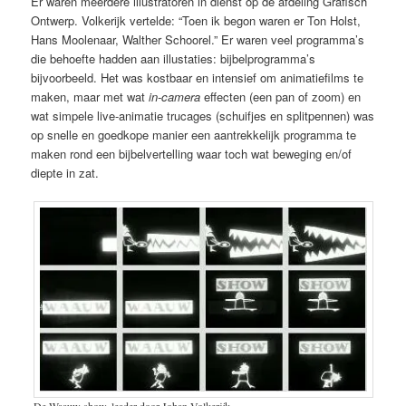
Er waren meerdere illustratoren in dienst op de afdeling Grafisch
Ontwerp. Volkerijk vertelde: “Toen ik begon waren er Ton Holst,
Hans Moolenaar, Walther Schoorel.” Er waren veel programma’s
die behoefte hadden aan illustaties: bijbelprogramma’s
bijvoorbeeld. Het was kostbaar en intensief om animatiefilms te
maken, maar met wat
in-camera
effecten (een pan of zoom) en
wat simpele live-animatie trucages (schuifjes en splitpennen) was
op snelle en goedkope manier een aantrekkelijk programma te
maken rond een bijbelvertelling waar toch wat beweging en/of
diepte in zat.
De Waauw show, leader door Johan Volkerijk