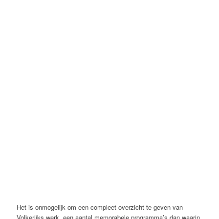
Jeugdjournaal (NOS, ca 1982), Johan Volkerijk
Het is onmogelijk om een compleet overzicht te geven van
Volkerijks werk, een aantal memorabele programma’s dan waarin