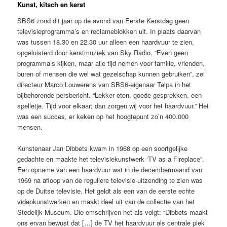
Kunst, kitsch en kerst
SBS6 zond dit jaar op de avond van Eerste Kerstdag geen
televisieprogramma’s en reclameblokken uit. In plaats daarvan
was tussen 18.30 en 22.30 uur alleen een haardvuur te zien,
opgeluisterd door kerstmuziek van Sky Radio. “Even geen
programma’s kijken, maar alle tijd nemen voor familie, vrienden,
buren of mensen die wel wat gezelschap kunnen gebruiken”, zei
directeur Marco Louwerens van SBS6-eigenaar Talpa in het
bijbehorende persbericht. “Lekker eten, goede gesprekken, een
spelletje. Tijd voor elkaar; dan zorgen wij voor het haardvuur.” Het
was een succes, er keken op het hoogtepunt zo’n 400.000
mensen.
Kunstenaar Jan Dibbets kwam in 1968 op een soortgelijke
gedachte en maakte het televisiekunstwerk ‘TV as a Fireplace”.
Een opname van een haardvuur wat in de decembermaand van
1969 na afloop van de reguliere televisie-uitzending te zien was
op de Duitse televisie. Het geldt als een van de eerste echte
videokunstwerken en maakt deel uit van de collectie van het
Stedelijk Museum. Die omschrijven het als volgt: “Dibbets maakt
ons ervan bewust dat […] de TV het haardvuur als centrale plek