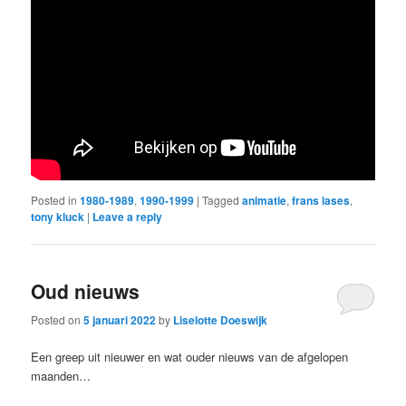
Posted in
1980-1989
,
1990-1999
|
Tagged
animatie
,
frans lases
,
tony kluck
|
Leave a reply
Oud nieuws
Posted on
5 januari 2022
by
Liselotte Doeswijk
Een greep uit nieuwer en wat ouder nieuws van de afgelopen
maanden…