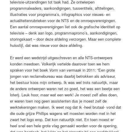
televisie-uitzendingen tot taak had. Ze ontwierpen
programmaleaders, aankondigingen, tussentitels, aftitelingen,
illustraties voor programma’s, infographics voor nieuws- en
actualiteitenrubrieken voor de NTS en de omroepverenigingen.
Een aantal omroepverenigingen liet ook de grafische identiteit op
televisie – denk aan logo, programmapromo’s, aankondigingen,
storingskaart – door deze afdeling verzorgen. Maar een complete
huisstijl, dat was nieuw voor deze afdeling.
Er werd een wedstrijd uitgeschreven en alle NTS-ontwerpers
konden meedoen. Volkerijk vertelde daarover toen we hem
spraken voor het boek
Vorm van vermaak
in 2011: “Een grote
jongen van reclamebureau was daarbij betrokken als adviseur,
het bestuur koos mijn ontwerp. Ik was wel trots natuurlijk, maar
de andere ontwerpen waren net zo goed, het was een beetje een
loterij. Leuk hoor, maar wat een werk! Je moest zelf alles doen,
er waren toen nog geen assistenten dus je moest zelf de
werktekeningen maken. Ik weet nog dat ik -heel brutaal- vond dat
die oude grijze Phillips wagens wit moesten worden met in het
zwart het logo erop. Dat kon natuurlijk niet. En toen moest er
heel snel een hele grote vlag gemaakt worden voor de opening,
dat was hectisch, het lukte op het nippertje bij een zeefdrukkerij