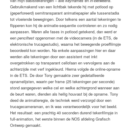
van mijn basistekeningen – alle
keyframes
en
in-betweens.
Gebruikmakend van een lichtbak tekende hij met potlood op
(geperforeerd) semitransparant animatiepapier alle tussenstadia
tot vloeiende bewegingen. Door telkens een aantal tekeningen te
flipperen kon hij de animatie-sequentie controleren en zo nodig
aanpassen. Waren alle fases in potlood getekend, dan werd er
een
penciltest
opgenomen met de videocamera (in de ETS, de
elektronische trucagestudio), waarna het bewegende proeffilmpje
beoordeeld kon worden. Na enkele aanpassingen hier en daar
werden alle tekeningen door een assistent met inkt
overgetrokken op transparant cellofaan en vervolgens aan de
achterzijde met verf ingekleurd. Hierna volgde de online-opname
in de ETS. De door Tony gemaakte zeer gedetailleerde
opnamelijsten, waarin per frame (25 tekeningen per seconde)
stond aangegeven welke cel en welke achtergrond wanneer aan
de beurt waren, dienden als heilig houvast bij de opname. Tony
deed de animatieregie, de techniek werd verzorgd door een
trucagecameraman, en ik was verantwoordelijk voor het beeld.
Het resultaat: een prachtig 40 seconden durend tekenfilmpje in
full-animation, het eerste binnen de NOS afdeling Grafisch
Ontwerp gemaakt.