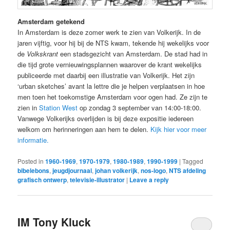
Amsterdam getekend
In Amsterdam is deze zomer werk te zien van Volkerijk. In de
jaren vijftig, voor hij bij de NTS kwam, tekende hij wekelijks voor
de
Volkskrant
een stadsgezicht van Amsterdam. De stad had in
die tijd grote vernieuwingsplannen waarover de krant wekelijks
publiceerde met daarbij een illustratie van Volkerijk. Het zijn
‘urban sketches’ avant la lettre die je helpen verplaatsen in hoe
men toen het toekomstige Amsterdam voor ogen had. Ze zijn te
zien in
Station West
op zondag 3 september van 14:00-18:00.
Vanwege Volkerijks overlijden is bij deze expositie iedereen
welkom om herinneringen aan hem te delen.
Kijk hier voor meer
informatie.
Posted in
1960-1969
,
1970-1979
,
1980-1989
,
1990-1999
|
Tagged
bibelebons
,
jeugdjournaal
,
johan volkerijk
,
nos-logo
,
NTS afdeling
grafisch ontwerp
,
televisie-illustrator
|
Leave a reply
IM Tony Kluck