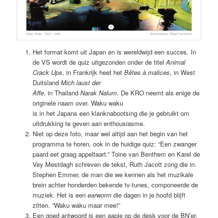
Het format komt uit Japan en is wereldwijd een succes. In
de VS wordt de quiz uitgezonden onder de titel
Animal
Crack Ups
, in Frankrijk heet het
Bêtes à malices
, in West
Duitsland
Mich laust der
Affe
, in Thailand
Narak Nalum
. De KRO neemt als enige de
originele naam over. Waku waku
is in het Japans een klanknabootsing die je gebruikt om
uitdrukking te geven aan enthousiasme.
Niet op deze foto, maar wel altijd aan het begin van het
programma te horen, ook in de huidige quiz: “Een zwanger
paard eet graag appeltaart.” Toine van Benthem en Karel de
Vey Mestdagh schreven de tekst, Ruth Jacott zong die in.
Stephen Emmer, de man die we kennen als het muzikale
brein achter honderden bekende tv-tunes, componeerde de
muziek. Het is een
earworm
die dagen in je hoofd blijft
zitten. “Waku waku maar mee!”
Een goed antwoord is een aapje op de desk voor de BN’er.