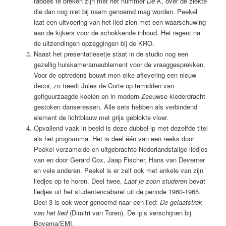
taboes te breken zijn met het nummer
De K
, over de ziekte
die dan nog niet bij naam genoemd mag worden. Peekel
laat een uitvoering van het lied zien met een waarschuwing
aan de kijkers voor de schokkende inhoud. Het regent na
de uitzendingen opzeggingen bij de KRO.
Naast het presentatiesetje staat in de studio nog een
gezellig huiskamerameublement voor de vraaggesprekken.
Voor de optredens bouwt men elke aflevering een nieuw
decor, zo treedt Jules de Corte op temidden van
gefiguurzaagde koeien en in modern-Zeeuwse klederdracht
gestoken danseressen. Alle sets hebben als verbindend
element de lichtblauw met grijs geblokte vloer.
Opvallend vaak in beeld is deze dubbel-lp met dezelfde titel
als het programma. Het is deel één van een reeks door
Peekel verzamelde en uitgebrachte Nederlandstalige liedjes
van en door Gerard Cox, Jaap Fischer, Hans van Deventer
en vele anderen. Peekel is er zelf ook met enkele van zijn
liedjes op te horen. Deel twee,
Laat je zoon studeren
bevat
liedjes uit het studentencabaret uit de periode 1960-1965.
Deel 3 is ook weer genoemd naar een lied:
De gelaatstrek
van het lied
(Dimitri van Toren). De lp’s verschijnen bij
Bovema/EMI.