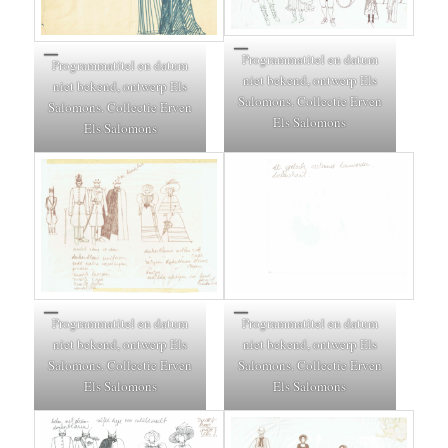
Programmatitel en datum
Programmatitel en datum
niet bekend, ontwerp Els
niet bekend, ontwerp Els
Salomons. Collectie Erven
Salomons. Collectie Erven
Els Salomons
Els Salomons
Programmatitel en datum
Programmatitel en datum
niet bekend, ontwerp Els
niet bekend, ontwerp Els
Salomons. Collectie Erven
Salomons. Collectie Erven
Els Salomons
Els Salomons