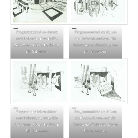
Programmatitel en datum
Programmatitel en datum
niet bekend, ontwerp Els
niet bekend, ontwerp Els
Salomons. Collectie Erven
Salomons. Collectie Erven
Els Salomons
Els Salomons
Programmatitel en datum
Programmatitel en datum
niet bekend, ontwerp Els
niet bekend, ontwerp Els
Salomons. Collectie Erven
Salomons. Collectie Erven
Els Salomons
Els Salomons