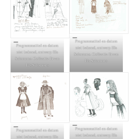
Programmatitel en datum
Programmatitel en datum
niet bekend, ontwerp Els
niet bekend, ontwerp Els
Salomons. Collectie Erven
Salomons. Collectie Erven
Els Salomons
Els Salomons
Programmatitel en datum
Programmatitel en datum
niet bekend, ontwerp Els
niet bekend, ontwerp Els