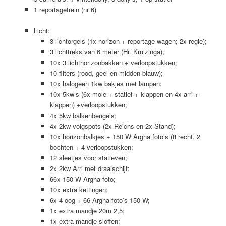
1 reportagetrein (nr 6)
Licht:
3 lichtorgels (1x horizon + reportage wagen; 2x regie);
3 lichttreks van 6 meter (Hr. Kruizinga);
10x 3 lichthorizonbakken + verloopstukken;
10 filters (rood, geel en midden-blauw);
10x halogeen 1kw bakjes met lampen;
10x 5kw’s (6x mole + statief + klappen en 4x arri +
klappen) +verloopstukken;
4x 5kw balkenbeugels;
4x 2kw volgspots (2x Reichs en 2x Stand);
10x horizonbalkjes + 150 W Argha foto’s (8 recht, 2
bochten + 4 verloopstukken;
12 sleetjes voor statieven;
2x 2kw Arri met draaischijf;
66x 150 W Argha foto;
10x extra kettingen;
6x 4 oog + 66 Argha foto’s 150 W;
1x extra mandje 20m 2,5;
1x extra mandje sloffen;