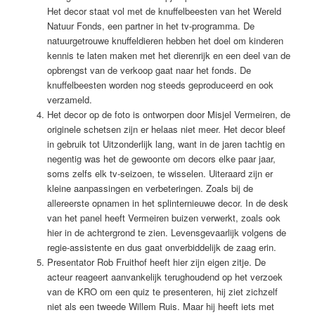
Het decor staat vol met de knuffelbeesten van het Wereld
Natuur Fonds, een partner in het tv-programma. De
natuurgetrouwe knuffeldieren hebben het doel om kinderen
kennis te laten maken met het dierenrijk en een deel van de
opbrengst van de verkoop gaat naar het fonds. De
knuffelbeesten worden nog steeds geproduceerd en ook
verzameld.
Het decor op de foto is ontworpen door Misjel Vermeiren, de
originele schetsen zijn er helaas niet meer. Het decor bleef
in gebruik tot Uitzonderlijk lang, want in de jaren tachtig en
negentig was het de gewoonte om decors elke paar jaar,
soms zelfs elk tv-seizoen, te wisselen. Uiteraard zijn er
kleine aanpassingen en verbeteringen. Zoals bij de
allereerste opnamen in het splinternieuwe decor. In de desk
van het panel heeft Vermeiren buizen verwerkt, zoals ook
hier in de achtergrond te zien. Levensgevaarlijk volgens de
regie-assistente en dus gaat onverbiddelijk de zaag erin.
Presentator Rob Fruithof heeft hier zijn eigen zitje. De
acteur reageert aanvankelijk terughoudend op het verzoek
van de KRO om een quiz te presenteren, hij ziet zichzelf
niet als een tweede Willem Ruis. Maar hij heeft iets met