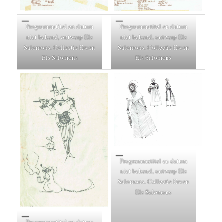
Programmatitel en datum
Programmatitel en datum
niet bekend, ontwerp Els
niet bekend, ontwerp Els
Salomons. Collectie Erven
Salomons. Collectie Erven
Els Salomons
Els Salomons
Programmatitel en datum
niet bekend, ontwerp Els
Salomons. Collectie Erven
Els Salomons
Programmatitel en datum