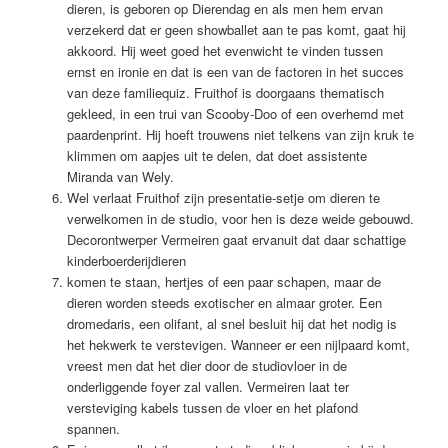
dieren, is geboren op Dierendag en als men hem ervan
verzekerd dat er geen showballet aan te pas komt, gaat hij
akkoord. Hij weet goed het evenwicht te vinden tussen
ernst en ironie en dat is een van de factoren in het succes
van deze familiequiz. Fruithof is doorgaans thematisch
gekleed, in een trui van Scooby-Doo of een overhemd met
paardenprint. Hij hoeft trouwens niet telkens van zijn kruk te
klimmen om aapjes uit te delen, dat doet assistente
Miranda van Wely.
Wel verlaat Fruithof zijn presentatie-setje om dieren te
verwelkomen in de studio, voor hen is deze weide gebouwd.
Decorontwerper Vermeiren gaat ervanuit dat daar schattige
kinderboerderijdieren
komen te staan, hertjes of een paar schapen, maar de
dieren worden steeds exotischer en almaar groter. Een
dromedaris, een olifant, al snel besluit hij dat het nodig is
het hekwerk te verstevigen. Wanneer er een nijlpaard komt,
vreest men dat het dier door de studiovloer in de
onderliggende foyer zal vallen. Vermeiren laat ter
versteviging kabels tussen de vloer en het plafond
spannen.