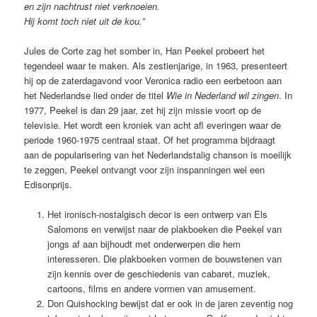
en zijn nachtrust niet verknoeien.
Hij komt toch niet uit de kou.”
Jules de Corte zag het somber in, Han Peekel probeert het
tegendeel waar te maken. Als zestienjarige, in 1963, presenteert
hij op de zaterdagavond voor Veronica radio een eerbetoon aan
het Nederlandse lied onder de titel
Wie in Nederland wil zingen
. In
1977, Peekel is dan 29 jaar, zet hij zijn missie voort op de
televisie. Het wordt een kroniek van acht afl everingen waar de
periode 1960-1975 centraal staat. Of het programma bijdraagt
aan de popularisering van het Nederlandstalig chanson is moeilijk
te zeggen, Peekel ontvangt voor zijn inspanningen wel een
Edisonprijs.
Het ironisch-nostalgisch decor is een ontwerp van Els
Salomons en verwijst naar de plakboeken die Peekel van
jongs af aan bijhoudt met onderwerpen die hem
interesseren. Die plakboeken vormen de bouwstenen van
zijn kennis over de geschiedenis van cabaret, muziek,
cartoons, films en andere vormen van amusement.
Don Quishocking bewijst dat er ook in de jaren zeventig nog