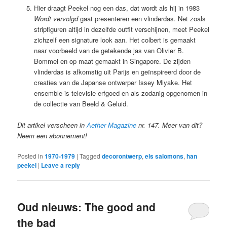
Hier draagt Peekel nog een das, dat wordt als hij in 1983
Wordt vervolgd
gaat presenteren een vlinderdas. Net zoals
stripfiguren altijd in dezelfde outfit verschijnen, meet Peekel
zichzelf een signature look aan. Het colbert is gemaakt
naar voorbeeld van de getekende jas van Olivier B.
Bommel en op maat gemaakt in Singapore. De zijden
vlinderdas is afkomstig uit Parijs en geïnspireerd door de
creaties van de Japanse ontwerper Issey Miyake. Het
ensemble is televisie-erfgoed en als zodanig opgenomen in
de collectie van Beeld & Geluid.
Dit artikel verscheen in
Aether Magazine
nr. 147. Meer van dit?
Neem een abonnement!
Posted in
1970-1979
|
Tagged
decorontwerp
,
els salomons
,
han
peekel
|
Leave a reply
Oud nieuws: The good and
the bad