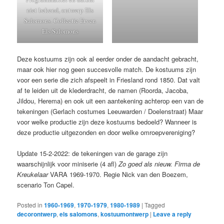
niet bekend, ontwerp Els
Salomons. Collectie Erven
Els Salomons
Deze kostuums zijn ook al eerder onder de aandacht gebracht,
maar ook hier nog geen succesvolle match. De kostuums zijn
voor een serie die zich afspeelt in Friesland rond 1850. Dat valt
af te leiden uit de klederdracht, de namen (Roorda, Jacoba,
Jildou, Herema) en ook uit een aantekening achterop een van de
tekeningen (Gerlach costumes Leeuwarden / Doelenstraat) Maar
voor welke productie zijn deze kostuums bedoeld? Wanneer is
deze productie uitgezonden en door welke omroepvereniging?
Update 15-2-2022: de tekeningen van de garage zijn
waarschijnlijk voor miniserie (4 afl)
Zo goed als nieuw. Firma de
Kreukelaar
VARA 1969-1970. Regie Nick van den Boezem,
scenario Ton Capel.
Posted in
1960-1969
,
1970-1979
,
1980-1989
|
Tagged
decorontwerp
,
els salomons
,
kostuumontwerp
|
Leave a reply