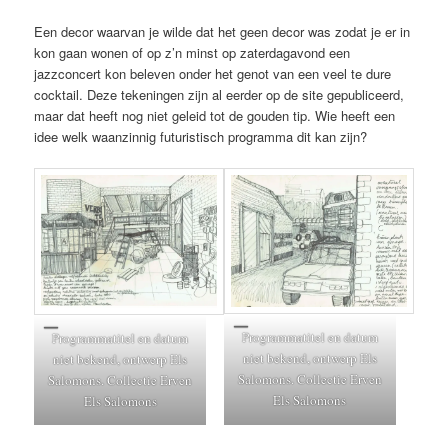
Een decor waarvan je wilde dat het geen decor was zodat je er in
kon gaan wonen of op z’n minst op zaterdagavond een
jazzconcert kon beleven onder het genot van een veel te dure
cocktail. Deze tekeningen zijn al eerder op de site gepubliceerd,
maar dat heeft nog niet geleid tot de gouden tip. Wie heeft een
idee welk waanzinnig futuristisch programma dit kan zijn?
Programmatitel en datum
Programmatitel en datum
niet bekend, ontwerp Els
niet bekend, ontwerp Els
Salomons. Collectie Erven
Salomons. Collectie Erven
Els Salomons
Els Salomons