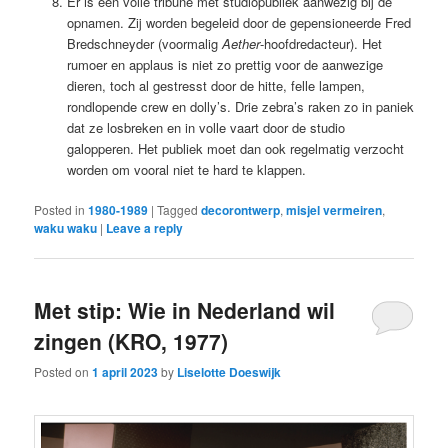
Er is een volle tribune met studiopubliek aanwezig bij de
opnamen. Zij worden begeleid door de gepensioneerde Fred
Bredschneyder (voormalig
Aether
-hoofdredacteur). Het
rumoer en applaus is niet zo prettig voor de aanwezige
dieren, toch al gestresst door de hitte, felle lampen,
rondlopende crew en dolly’s. Drie zebra’s raken zo in paniek
dat ze losbreken en in volle vaart door de studio
galopperen. Het publiek moet dan ook regelmatig verzocht
worden om vooral niet te hard te klappen.
Posted in
1980-1989
|
Tagged
decorontwerp
,
misjel vermeiren
,
waku waku
|
Leave a reply
Met stip: Wie in Nederland wil
zingen (KRO, 1977)
Posted on
1 april 2023
by
Liselotte Doeswijk