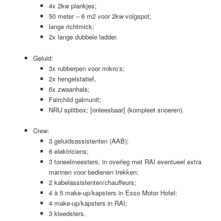
4x 2kw plankjes;
50 meter – 6 m2 voor 2kw volgspot;
lange richtmick;
2x lange dubbele ladder.
Geluid:
3x rubberpen voor mikro’s;
2x hengelstatief,
6x zwaanhals;
Fairchild galmunit;
NRU splitbox; [onleesbaar] (kompleet snoeren).
Crew:
3 geluidsassistenten (AAB);
6 elektriciens;
3 toneelmeesters, in overleg met RAI eventueel extra
mannen voor bedienen trekken;
2 kabelassistenten/chauffeurs;
4 à 5 make-up/kapsters in Esso Motor Hotel;
4 make-up/kapsters in RAI;
3 kleedsters.