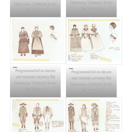
Salomons. Collectie Erven
Salomons. Collectie Erven
Els Salomons
Els Salomons
Programmatitel en datum
Programmatitel en datum
niet bekend, ontwerp Els
niet bekend, ontwerp Els
Salomons. Collectie Erven
Salomons. Collectie Erven
Els Salomons
Els Salomons