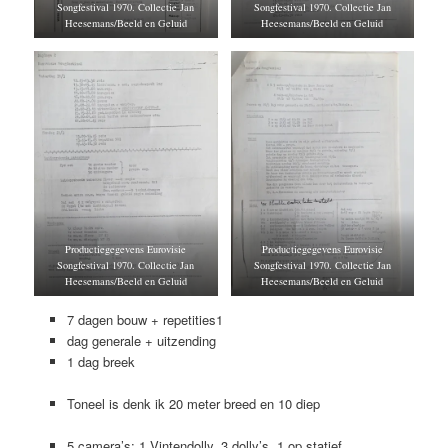
Songfestival 1970. Collectie Jan
Songfestival 1970. Collectie Jan
Heesemans/Beeld en Geluid
Heesemans/Beeld en Geluid
Productiegegevens Eurovisie
Productiegegevens Eurovisie
Songfestival 1970. Collectie Jan
Songfestival 1970. Collectie Jan
Heesemans/Beeld en Geluid
Heesemans/Beeld en Geluid
7 dagen bouw + repetities1
dag generale + uitzending
1 dag breek
Toneel is denk ik 20 meter breed en 10 diep
5 camera’s: 1 Vintendolly, 3 dolly’s, 1 op statief