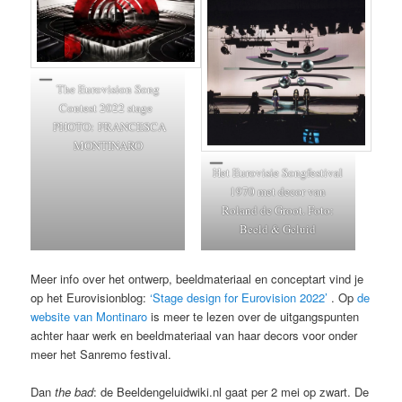
The Eurovision Song
Contest 2022 stage
PHOTO: FRANCESCA
MONTINARO
Het Eurovisie Songfestival
1970 met decor van
Roland de Groot. Foto:
Beeld & Geluid
Meer info over het ontwerp, beeldmateriaal en conceptart vind je
op het Eurovisionblog:
‘Stage design for Eurovision 2022’
. Op
de
website van Montinaro
is meer te lezen over de uitgangspunten
achter haar werk en beeldmateriaal van haar decors voor onder
meer het Sanremo festival.
Dan
the bad
: de Beeldengeluidwiki.nl gaat per 2 mei op zwart. De