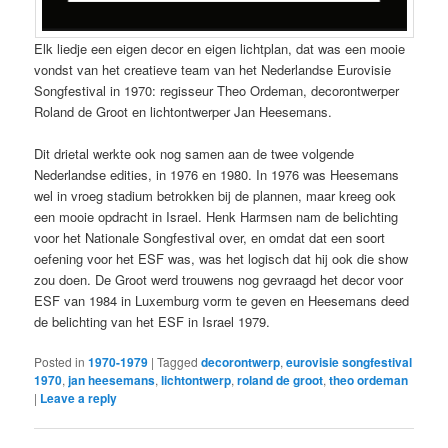
Elk liedje een eigen decor en eigen lichtplan, dat was een mooie
vondst van het creatieve team van het Nederlandse Eurovisie
Songfestival in 1970: regisseur Theo Ordeman, decorontwerper
Roland de Groot en lichtontwerper Jan Heesemans.
Dit drietal werkte ook nog samen aan de twee volgende
Nederlandse edities, in 1976 en 1980. In 1976 was Heesemans
wel in vroeg stadium betrokken bij de plannen, maar kreeg ook
een mooie opdracht in Israel. Henk Harmsen nam de belichting
voor het Nationale Songfestival over, en omdat dat een soort
oefening voor het ESF was, was het logisch dat hij ook die show
zou doen. De Groot werd trouwens nog gevraagd het decor voor
ESF van 1984 in Luxemburg vorm te geven en Heesemans deed
de belichting van het ESF in Israel 1979.
Posted in
1970-1979
|
Tagged
decorontwerp
,
eurovisie songfestival
1970
,
jan heesemans
,
lichtontwerp
,
roland de groot
,
theo ordeman
|
Leave a reply