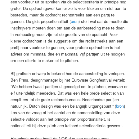
een voorkeur uit te spreken via de selectiecriteria in principe nog
groter. De opdrachtgever kan er zelfs voor kiezen om niet aan te
besteden, maar de opdracht rechtstreeks aan een partij te
gunnen. De gids proportionaliteit (
bron
) stelt wel dat de moeite die
inschrijvers moeten doen om aan de aanbesteding mee te doen
in verhouding moet zijn tot de grootte van de opdracht. Voor
kleine opdrachten is de suggestie om die rechtstreeks aan een
partij naar voorkeur te gunnen, voor grotere opdrachten is het
advies om minimaal drie en maximaal vijf partijen uit te nodigen
om een offerte te maken of te pitchen.
Bij grafisch ontwerp is bekend hoe de aanbesteding is verlopen.
Ben Prins, designmanager bij het Eurovisie Songfestival vertelt:
“We hebben twaalf partijen uitgenodigd om te pitchen, waarvan er
elf uiteindelijk meededen. Dat was een hele brede selectie; van
eenpitters tot de grote reclamebureaus. Nederlandse partijen
natuurlijk, Dutch design was een belangrijk uitgangspunt.” (
bron
)
Los van de vraag of het aantal en de samenstelling van deze
selectie voldoet aan het principe van proportionaliteit, is
nationaliteit bij deze pitch een keihard selectiecriteria geweest.
Historisch gezien heeft de NOS dus een voorkeur voor