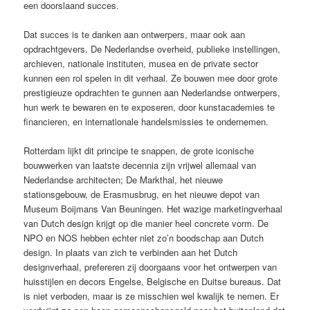
een doorslaand succes.
Dat succes is te danken aan ontwerpers, maar ook aan
opdrachtgevers. De Nederlandse overheid, publieke instellingen,
archieven, nationale instituten, musea en de private sector
kunnen een rol spelen in dit verhaal. Ze bouwen mee door grote
prestigieuze opdrachten te gunnen aan Nederlandse ontwerpers,
hun werk te bewaren en te exposeren, door kunstacademies te
financieren, en internationale handelsmissies te ondernemen.
Rotterdam lijkt dit principe te snappen, de grote iconische
bouwwerken van laatste decennia zijn vrijwel allemaal van
Nederlandse architecten; De Markthal, het nieuwe
stationsgebouw, de Erasmusbrug, en het nieuwe depot van
Museum Boijmans Van Beuningen. Het wazige marketingverhaal
van Dutch design krijgt op die manier heel concrete vorm. De
NPO en NOS hebben echter niet zo’n boodschap aan Dutch
design. In plaats van zich te verbinden aan het Dutch
designverhaal, prefereren zij doorgaans voor het ontwerpen van
huisstijlen en decors Engelse, Belgische en Duitse bureaus. Dat
is niet verboden, maar is ze misschien wel kwalijk te nemen. Er