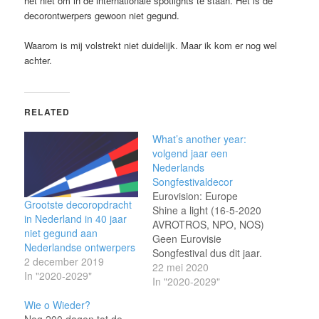
het niet om in de internationale spotlights te staan. Het is de
decorontwerpers gewoon niet gegund.
Waarom is mij volstrekt niet duidelijk. Maar ik kom er nog wel
achter.
RELATED
What’s another year:
volgend jaar een
Nederlands
Songfestivaldecor
Eurovision: Europe
Grootste decoropdracht
Shine a light (16-5-2020
in Nederland in 40 jaar
AVROTROS, NPO, NOS)
niet gegund aan
Geen Eurovisie
Nederlandse ontwerpers
Songfestival dus dit jaar.
2 december 2019
Gelukkig werden
22 mei 2020
In "2020-2029"
liefhebbers wel
In "2020-2029"
getrakteerd op
Wie o Wieder?
vervangende