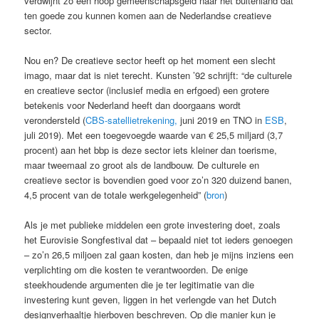
verdwijnt zo een hoop gemeenschapsgeld naar het buitenland dat
ten goede zou kunnen komen aan de Nederlandse creatieve
sector.
Nou en? De creatieve sector heeft op het moment een slecht
imago, maar dat is niet terecht. Kunsten ’92 schrijft: “de culturele
en creatieve sector (inclusief media en erfgoed) een grotere
betekenis voor Nederland heeft dan doorgaans wordt
verondersteld (
CBS-satellietrekening,
juni 2019 en TNO in
ESB
,
juli 2019). Met een toegevoegde waarde van € 25,5 miljard (3,7
procent) aan het bbp is deze sector iets kleiner dan toerisme,
maar tweemaal zo groot als de landbouw. De culturele en
creatieve sector is bovendien goed voor zo’n 320 duizend banen,
4,5 procent van de totale werkgelegenheid” (
bron
)
Als je met publieke middelen een grote investering doet, zoals
het Eurovisie Songfestival dat – bepaald niet tot ieders genoegen
– zo’n 26,5 miljoen zal gaan kosten, dan heb je mijns inziens een
verplichting om die kosten te verantwoorden. De enige
steekhoudende argumenten die je ter legitimatie van die
investering kunt geven, liggen in het verlengde van het Dutch
designverhaaltje hierboven beschreven. Op die manier kun je