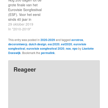
Nog 200 dagen tot de
programmering, zoals
grote finale van het
het Songfestival uit 1980
Eurovisie Songfestival
(met dansend decor van
(ESF). Voor het eerst
Roland de Groot) en
sinds 40 jaar in
zaterdagavond 16 mei
Nederland. Voor het
29 oktober 2019
brachten AVROTROS,
eerst in 40 jaar weer een
In "2010-2019"
NPO en NOS de
kans om de wereld te
alternatieve show
laten zien wat 'wij' aan
This entry was posted in
2020-2029
and tagged
avrotros
,
Eurovision Europe
televisie- en designtalent
decorontwerp
,
dutch design
,
esc2020
,
esf2020
,
eurovisie
Shine…
in huis hebben. Dat is in
songfestival
,
eurovisie songfestival 2020
,
nos
,
npo
by
Liselotte
ieder geval de…
Doeswijk
. Bookmark the
permalink
.
Reageer