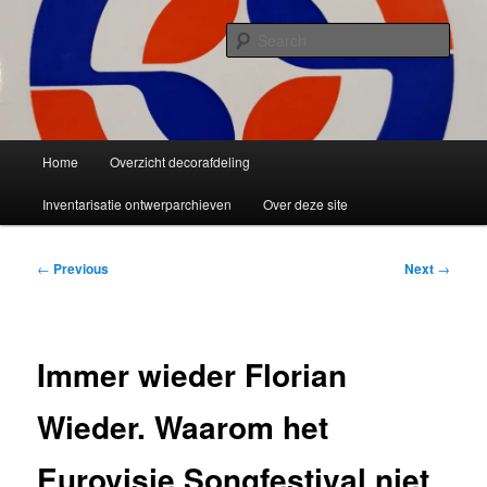
Skip
Liselotte Doeswijk
to
Sear
primary
content
Vorm van vermaak
Main
Home
Overzicht decorafdeling
menu
Inventarisatie ontwerparchieven
Over deze site
Post
←
Previous
Next
→
navigation
Immer wieder Florian
Wieder. Waarom het
Eurovisie Songfestival niet