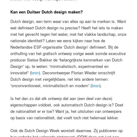
Kan een Duitser Dutch design maken?
Dutch design, een term waar van alles op aan te merken is. Want
wat definieert Dutch design nu precies? Heeft het iets te maken
met het gevecht tegen het water, met het vlakke landschap, onze
nationale identiteit? Laten we eens kijken naar hoe de
Nederlandse ESF-organisatie ‘Dutch design’ definieert. Bij de
onthulling van het grafisch ontwerp vorige week somde executive
producer Sietse Bakker de “belangrijkste kenmerken van Dutch
Design” op, te weten: “minimalistisch, experimenteel en
innovatief” (
bron
). Decorontwerper Florian Wieder omschrijft
Dutch design met vergelijkbare, net iets andere termen:
“onconventioneel, minimalistisch en modern” (
bron
).
Is het dan zo dat elk ontwerp dat aan (een deel van deze)
eigenschappen voldoet, ook automatisch Dutch design is? Doet
de nationaliteit er er toe? Want ja, het uitsluiten van ontwerpers
op basis van nationaliteit, dat voelt toch niet helemaal lekker.
Ook de Dutch Design Week worstelt daarmee. Zij publiceren op
hun website het volgende statement: “DDW does not just see