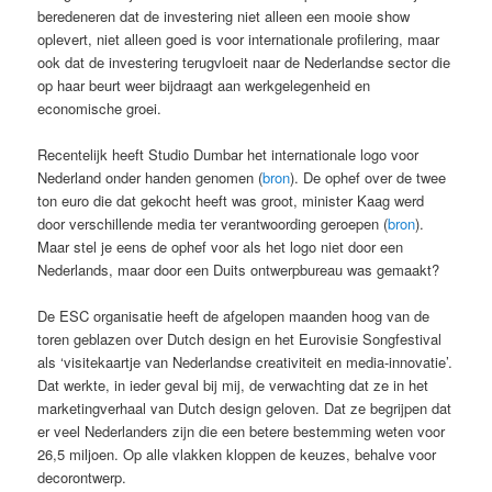
beredeneren dat de investering niet alleen een mooie show
oplevert, niet alleen goed is voor internationale profilering, maar
ook dat de investering terugvloeit naar de Nederlandse sector die
op haar beurt weer bijdraagt aan werkgelegenheid en
economische groei.
Recentelijk heeft Studio Dumbar het internationale logo voor
Nederland onder handen genomen (
bron
). De ophef over de twee
ton euro die dat gekocht heeft was groot, minister Kaag werd
door verschillende media ter verantwoording geroepen (
bron
).
Maar stel je eens de ophef voor als het logo niet door een
Nederlands, maar door een Duits ontwerpbureau was gemaakt?
De ESC organisatie heeft de afgelopen maanden hoog van de
toren geblazen over Dutch design en het Eurovisie Songfestival
als ‘visitekaartje van Nederlandse creativiteit en media-innovatie’.
Dat werkte, in ieder geval bij mij, de verwachting dat ze in het
marketingverhaal van Dutch design geloven. Dat ze begrijpen dat
er veel Nederlanders zijn die een betere bestemming weten voor
26,5 miljoen. Op alle vlakken kloppen de keuzes, behalve voor
decorontwerp.