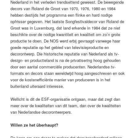
Nederland in het verleden trendsettend geweest. De bewegende
decors van Roland de Groot van 1970, 1976, 1980 en 1984
hebben destijds het programma een flinke en hard nodige
opfrisser gegeven. Het laatste Songfestivaldecor van Roland de
Groot was in Luxemburg, dat land erkende in 1984 dat ze niet
beschikte over de nodige kwantiteit en kwaliteit om zo’n grote
productie te doen. De NOS werd erbij gevraagd vanwege haar
goede reputatie op het gebied van televisieproductie en
decorontwerp. Die historische reputatie van Nederland als tv-
design- en productieland is na de privatisering hoog gehouden
door een aantal commerciële producenten. Nederlandse tv-
formats en decors staan wereldwijd hoog aangeschreven en ook
voor de kostenefficiënte manier van produceren is in het
buitenland uiteraard interesse.
Wellicht is dit de ESF-organisatie ontgaan, maar dat zegt dan
meer over de kwaliteiten van dit team, dan over de kwaliteiten
van Nederlandse decorontwerpers.
Willen ze het überhaupt?
De kans om een decor te maken dat door tweehonderd miljoen