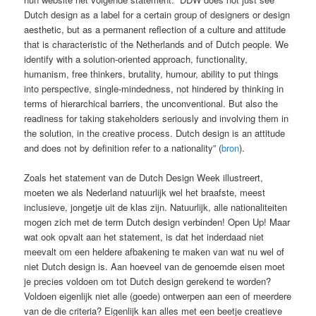
Dutch design as a label for a certain group of designers or design
aesthetic, but as a permanent reflection of a culture and attitude
that is characteristic of the Netherlands and of Dutch people. We
identify with a solution-oriented approach, functionality,
humanism, free thinkers, brutality, humour, ability to put things
into perspective, single-mindedness, not hindered by thinking in
terms of hierarchical barriers, the unconventional. But also the
readiness for taking stakeholders seriously and involving them in
the solution, in the creative process. Dutch design is an attitude
and does not by definition refer to a nationality” (
bron
).
Zoals het statement van de Dutch Design Week illustreert,
moeten we als Nederland natuurlijk wel het braafste, meest
inclusieve, jongetje uit de klas zijn. Natuurlijk, alle nationaliteiten
mogen zich met de term Dutch design verbinden! Open Up! Maar
wat ook opvalt aan het statement, is dat het inderdaad niet
meevalt om een heldere afbakening te maken van wat nu wel of
niet Dutch design is. Aan hoeveel van de genoemde eisen moet
je precies voldoen om tot Dutch design gerekend te worden?
Voldoen eigenlijk niet alle (goede) ontwerpen aan een of meerdere
van de die criteria? Eigenlijk kan alles met een beetje creatieve