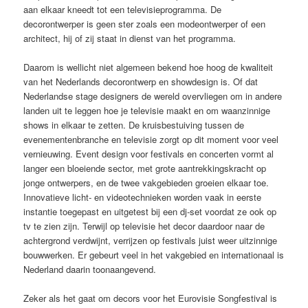
aan elkaar kneedt tot een televisieprogramma. De
decorontwerper is geen ster zoals een modeontwerper of een
architect, hij of zij staat in dienst van het programma.
Daarom is wellicht niet algemeen bekend hoe hoog de kwaliteit
van het Nederlands decorontwerp en showdesign is. Of dat
Nederlandse stage designers de wereld overvliegen om in andere
landen uit te leggen hoe je televisie maakt en om waanzinnige
shows in elkaar te zetten. De kruisbestuiving tussen de
evenementenbranche en televisie zorgt op dit moment voor veel
vernieuwing. Event design voor festivals en concerten vormt al
langer een bloeiende sector, met grote aantrekkingskracht op
jonge ontwerpers, en de twee vakgebieden groeien elkaar toe.
Innovatieve licht- en videotechnieken worden vaak in eerste
instantie toegepast en uitgetest bij een dj-set voordat ze ook op
tv te zien zijn. Terwijl op televisie het decor daardoor naar de
achtergrond verdwijnt, verrijzen op festivals juist weer uitzinnige
bouwwerken. Er gebeurt veel in het vakgebied en internationaal is
Nederland daarin toonaangevend.
Zeker als het gaat om decors voor het Eurovisie Songfestival is