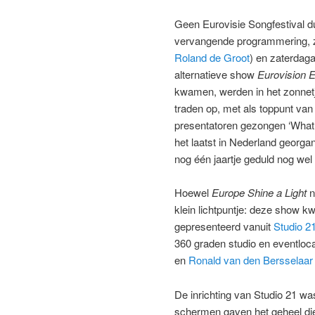
Geen Eurovisie Songfestival du
vervangende programmering, zo
Roland de Groot
) en zaterda
alternatieve show
Eurovision E
kwamen, werden in het zonnetj
traden op, met als toppunt van
presentatoren gezongen ‘What’
het laatst in Nederland georga
nog één jaartje geduld nog wel
Hoewel
Europe Shine a Light
n
klein lichtpuntje: deze show 
gepresenteerd vanuit
Studio 2
360 graden studio en eventlo
en
Ronald van den Bersselaar
De inrichting van Studio 21 w
schermen gaven het geheel diep