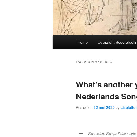
Main
Home
Overzicht decorafdeli
menu
TAG ARCHIVES:
NPO
What’s another y
Nederlands Song
Posted on
22 mei 2020
by
Liselotte
Eurovision: Europe Shine a light