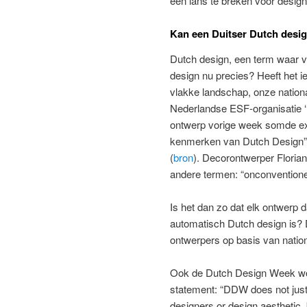
een lans te breken voor desig
Kan een Duitser Dutch desi
Dutch design, een term waar va
design nu precies? Heeft het i
vlakke landschap, onze nationa
Nederlandse ESF-organisatie ‘Du
ontwerp vorige week somde exe
kenmerken van Dutch Design” op
(
bron
). Decorontwerper Florian
andere termen: “onconventione
Is het dan zo dat elk ontwerp 
automatisch Dutch design is? Do
ontwerpers op basis van national
Ook de Dutch Design Week wors
statement: “DDW does not just 
designers or design aesthetic, 