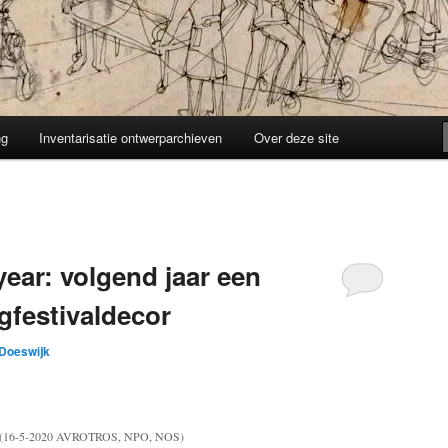
ng
Inventarisatie ontwerparchieven
Over deze site
ear: volgend jaar een
festivaldecor
 Doeswijk
(16-5-2020 AVROTROS, NPO, NOS)