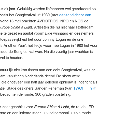
s dit jaar. Gelukkig werden liefhebbers wel getrakteerd op
als het Songfestival uit 1980 (met
dansend decor van
gavond 16 mei brachten AVROTROS, NPO en NOS de
urope Shine a Light
. Artiesten die nu niet naar Rotterdam
e te gezet en aantal voormalige winnaars en deelnemers
 toepasselijkheid het door Johnny Logan en de drie
s Another Year’, het liedje waarmee Logan in 1980 het voor
niseerde Songfestival won. Na die veertig jaar wachten is
 vol te houden.
atuurlijk niet kon tippen aan een echt Songfestival, was er
kwam vanuit een Nederlands decor! De show werd
1
die ongeveer een half jaar geleden opnieuw is ingericht als
catie. Stage designers Sander Reneman (van
TWOFIFTYK
)
bedachten de ronde, 360 graden opstelling.
as zeer geschikt voor
Europe Shine A Light
, de ronde LED
te en een intieme sfeer. Ik vind persoonlijk zo’n ronde