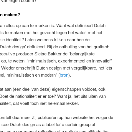
n van eigen bodem?
gn maken?
n alles op aan te merken is. Want wat definieert Dutch
ets te maken met het gevecht tegen het water, met het
le identiteit? Laten we eens kijken naar hoe de
tch design’ definieert. Bij de onthulling van het grafisch
cutive producer Sietse Bakker de “belangrijkste
, te weten: “minimalistisch, experimenteel en innovatief”
 Wieder omschrijft Dutch design met vergelijkbare, net iets
el, minimalistisch en modern” (
bron
).
dat aan (een deel van deze) eigenschappen voldoet, ook
et de nationaliteit er er toe? Want ja, het uitsluiten van
iteit, dat voelt toch niet helemaal lekker.
telt daarmee. Zij publiceren op hun website het volgende
see Dutch design as a label for a certain group of
but as a permanent reflection of a culture and attitude that