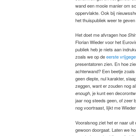
wand een mooie manier om sch
oppervlakte. Ook bij nieuwss
het thuispubliek weer te geven
Het doet me afvragen hoe
Shin
Florian Wieder voor het Eurovi
publiek heb je niets aan indr
zoals we op de
eerste vrijgeg
presentatoren zien. En hoe zie
achterwand? Een beetje zoals h
geen diepte, nul karakter, sla
zeggen, want er zouden nog all
enough
, je kunt een decoront
jaar nog steeds geen, of zeer
nog voortraast, lijkt me Wied
Vooralsnog ziet het er naar uit
gewoon doorgaat. Laten we hop