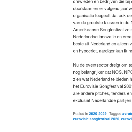
crewleden en bedrijven die bij 
doorstaan en er volgend jaar we
organisatie toegeeft dat ook
van de grootste klussen in de
Amerikaanse Songfestival veter
Nederlandse innovatie en creati
beste uit Nederland en alleen v
en hypocriet, aardiger kan ik h
Nu de eventsector dreigt om te 
nog belangrijker dat NOS, NP
zien wat Nederland te bieden he
het Eurovisie Songfestival 202
alle andere pitches, tenders e
exclusief Nederlandse partijen 
Posted in
2020-2029
|
Tagged
avrot
eurovisie songfestival 2020
,
eurovi