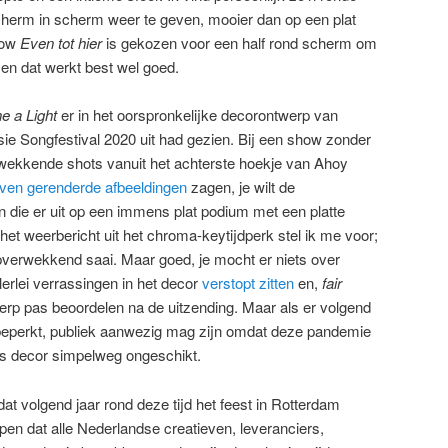
erm in scherm weer te geven, mooier dan op een plat
how
Even tot hier
is gekozen voor een half rond scherm om
 en dat werkt best wel goed.
e a Light
er in het oorspronkelijke decorontwerp van
sie Songfestival 2020 uit had gezien. Bij een show zonder
ukwekkende shots vanuit het achterste hoekje van Ahoy
even gerenderde afbeeldingen
zagen, je wilt de
n die er uit op een immens plat podium met een platte
et weerbericht uit het chroma-keytijdperk stel ik me voor;
apverwekkend saai. Maar goed, je mocht er niets over
erlei verrassingen in het decor
verstopt zitten
en,
fair
werp pas beoordelen na de uitzending. Maar als er volgend
 beperkt, publiek aanwezig mag zijn omdat deze pandemie
ers decor simpelweg ongeschikt.
 dat volgend jaar rond deze tijd het feest in Rotterdam
en dat alle Nederlandse creatieven, leveranciers,