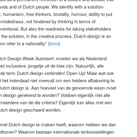
lands and of Dutch people. We identify with a solution-
, humanism, free thinkers, brutality, humour, ability to put
-mindedness, not hindered by thinking in terms of
nventional. But also the readiness for taking stakeholders
 the solution, in the creative process. Dutch design is an
on refer to a nationality” (
bron
).
tch Design Week illustreert, moeten we als Nederland
t inclusieve, jongetje uit de klas zijn. Natuurlijk, alle
t de term Dutch design verbinden! Open Up! Maar wat ook
at het inderdaad niet meevalt om een heldere afbakening te
 Dutch design is. Aan hoeveel van de genoemde eisen moet
h design gerekend te worden? Voldoen eigenlijk niet alle
eerdere van de die criteria? Eigenlijk kan alles met een
 Dutch design geschaard worden.
ets met Dutch design te maken heeft, waarom hebben we dan
dhoven? Waarom bestaan internationale tentoonstellingen