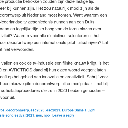
de productie betrokken zouden zijn deze lastige tijd
er bij kunnen zijn. Het zou natuurlijk mooi zijn als de
 decorontwerp uit Nederland moet komen. Want waarom een
 Nederlandse tv-geschiedenis gunnen aan een Duits-
aan en tegelijkertijd zo hoog van de toren blazen over
viteit? Waarom voor alle disciplines selecteren uit het
oor decorontwerp een internationale pitch uitschrijven? Laf
et niet verwoorden.
vallen en ook de tv-industrie een flinke knauw krijgt, is het
O en AVROTROS daad bij hun eigen woord voegen; laten
eft op het gebied van innovatie en creativiteit. Schrijf voor
1 een nieuwe pitch decorontwerp uit en nodig daar – net bij
n sollicitatieprocedures die ze in 2020 hebben gehouden –
voor uit.
ros
,
decorontwerp
,
esc2020
,
esc2021
,
Europe Shine a Light
,
sie songfestival 2021
,
nos
,
npo
|
Leave a reply