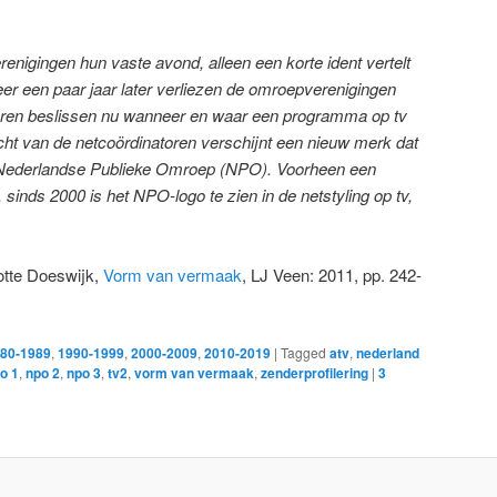
enigingen hun vaste avond, alleen een korte ident vertelt
eer een paar jaar later verliezen de omroepverenigingen
atoren beslissen nu wanneer en waar een programma op tv
t van de netcoördinatoren verschijnt een nieuw merk dat
 Nederlandse Publieke Omroep (NPO). Voorheen een
sinds 2000 is het NPO-logo te zien in de netstyling op tv,
.
lotte Doeswijk,
Vorm van vermaak
, LJ Veen: 2011, pp. 242-
80-1989
,
1990-1999
,
2000-2009
,
2010-2019
|
Tagged
atv
,
nederland
o 1
,
npo 2
,
npo 3
,
tv2
,
vorm van vermaak
,
zenderprofilering
|
3