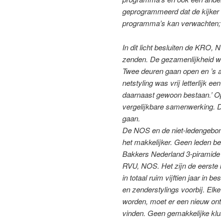
geprogrammeerd dat de kijker e
programma’s kan verwachten; h
In dit licht besluiten de KRO,
zenden. De gezamenlijkheid wor
Twee deuren gaan open en
’s 
netstyling was vrij letterlijk e
daarnaast gewoon bestaan.’ 
vergelijkbare samenwerking. D
gaan.
De NOS en de niet-ledengebo
het makkelijker. Geen leden
be
Bakkers Nederland 3-piramide 
RVU, NOS. Het zijn de eerste 
in totaal ruim vijftien jaar in b
en zenderstylings voorbij. El
worden, moet er een nieuw ont
vinden. Geen gemakkelijke klus