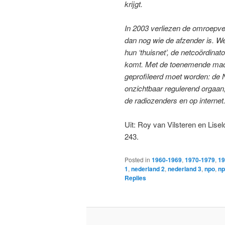
krijgt.
In 2003 verliezen de omroepver
dan nog wie de afzender
is. W
hun ‘thuisnet’, de netcoördin
komt. Met de toenemende mach
geprofileerd moet worden: de
onzichtbaar regulerend orgaan, 
de radiozenders en op internet
Uit: Roy van Vilsteren en Lise
243.
Posted in
1960-1969
,
1970-1979
,
19
1
,
nederland 2
,
nederland 3
,
npo
,
np
Replies