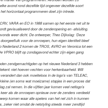
lke avond rond dezelfde tijd ongeveer dezelfde soort
et horizontaal programmeren doet zijn intrede.
 NCRV, VARA en EO in 1988 samen op het eerste net uit te
dt gevisualiseerd door de zenderopening en -afsluiting.
avonds weer dicht. De ontwerper, Theo Dijkslag: ‘Deze
en doorgeefluik voor de omroepen, hun eigen identiteit bleef
Op Nederland 2 komen de TROS, AVRO en Veronica tot een
e VPRO blijft op zondagavond echter zijn eigen gang
nden zendgemachtigden op het nieuwe Nederland 3 hebben
tekent: niet hoeven vechten voor herkenbaarheid. Will
verandert dan ook moeiteloos in de logo’s van TELEAC,
kleine (en soms wat moeizame) stapjes in een proces dat
eslag zal nemen. In die vijftien jaar komen veel netlogo’s
ke keer als de omroepen opnieuw over de zenders verdeeld
werp komen waar alle spelers van het net zich in kunnen
, zeker niet omdat de netstyling steeds meer zendtijd