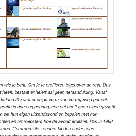
n wie je bent. Om je te profileren tegenover de rest. Dus
 heeft, bestaat er helemaal geen netaanduiding. Vanaf
ederland 2) komt er enige vorm van vormgeving per net.
ografie is dan nog genoeg, een net heeft geen eigen gezicht.
 elk hun eigen uitzendavond en bepalen met hun
chten en omroepsters hoe de avond eruitziet. Pas in 1988
 komen. Commerciële zenders bieden ander soort
re manier van programmeren. Avonden worden zo