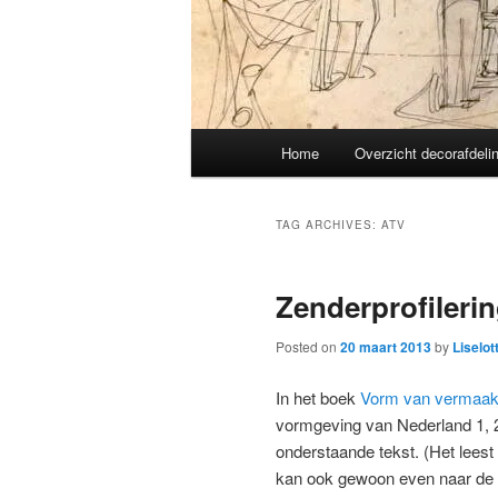
Main
Home
Overzicht decorafdeli
menu
TAG ARCHIVES:
ATV
Zenderprofilerin
Posted on
20 maart 2013
by
Liselot
In het boek
Vorm van vermaa
vormgeving van Nederland 1, 
onderstaande tekst. (Het leest n
kan ook gewoon even naar de 