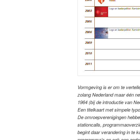
Vormgeving is er om te vertelle
zolang Nederland maar één net
1964 (bij de introductie van N
Een titelkaart met simpele typ
De omroepverenigingen hebben
stationcalls, programmaoverzi
begint daar verandering in te
programma’s en ook een ande