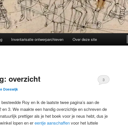
ng
Inventarisatie ontwerparchieven
Over deze site
g: overzicht
3
te Doeswijk
k
besteedde Roy en ik de laatste twee pagina’s aan de
2 en 3. We maakte een handig overzichtje en schreven de
atuurlijk prettiger als je het boek voor je neus hebt, dus je
winkel lopen en er
eentje aanschaffen
voor het luttele