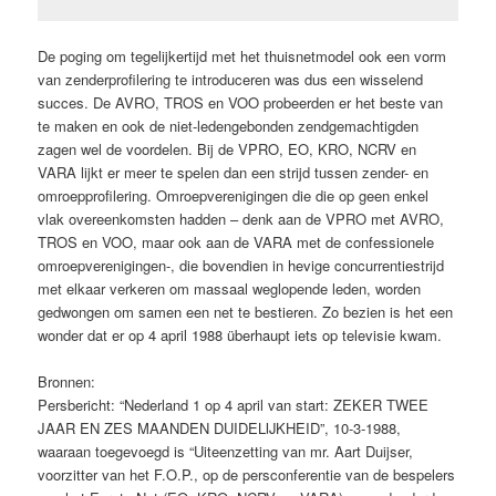
De poging om tegelijkertijd met het thuisnetmodel ook een vorm
van zenderprofilering te introduceren was dus een wisselend
succes. De AVRO, TROS en VOO probeerden er het beste van
te maken en ook de niet-ledengebonden zendgemachtigden
zagen wel de voordelen. Bij de VPRO, EO, KRO, NCRV en
VARA lijkt er meer te spelen dan een strijd tussen zender- en
omroepprofilering. Omroepverenigingen die die op geen enkel
vlak overeenkomsten hadden – denk aan de VPRO met AVRO,
TROS en VOO, maar ook aan de VARA met de confessionele
omroepverenigingen-, die bovendien in hevige concurrentiestrijd
met elkaar verkeren om massaal weglopende leden, worden
gedwongen om samen een net te bestieren. Zo bezien is het een
wonder dat er op 4 april 1988 überhaupt iets op televisie kwam.
Bronnen:
Persbericht: “Nederland 1 op 4 april van start: ZEKER TWEE
JAAR EN ZES MAANDEN DUIDELIJKHEID”, 10-3-1988,
waaraan toegevoegd is “Uiteenzetting van mr. Aart Duijser,
voorzitter van het F.O.P., op de persconferentie van de bespelers