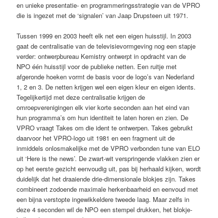
en unieke presentatie- en programmeringsstrategie van de VPRO
die is ingezet met de ‘signalen’ van Jaap Drupsteen uit 1971.
Tussen 1999 en 2003 heeft elk net een eigen huisstijl. In 2003
gaat de centralisatie van de televisievormgeving nog een stapje
verder: ontwerpbureau Kemistry ontwerpt in opdracht van de
NPO één huisstijl voor de publieke netten. Een ruitje met
afgeronde hoeken vormt de basis voor de logo’s van Nederland
1, 2 en 3. De netten krijgen wel een eigen kleur en eigen idents.
Tegelijkertijd met deze centralisatie krijgen de
omroepverenigingen elk vier korte seconden aan het eind van
hun programma’s om hun identiteit te laten horen en zien. De
VPRO vraagt Takes om die ident te ontwerpen. Takes gebruikt
daarvoor het VPRO-logo uit 1981 en een fragment uit de
inmiddels onlosmakelijke met de VPRO verbonden tune van ELO
uit ‘Here is the news’. De zwart-wit verspringende vlakken zien er
op het eerste gezicht eenvoudig uit, pas bij herhaald kijken, wordt
duidelijk dat het draaiende drie-dimensionale blokjes zijn. Takes
combineert zodoende maximale herkenbaarheid en eenvoud met
een bijna verstopte ingewikkeldere tweede laag. Maar zelfs in
deze 4 seconden wil de NPO een stempel drukken, het blokje-