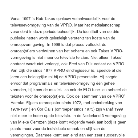
Vanaf 1997 is Bob Takes opnieuw verantwoordelijk voor de
televisievormgeving van de VPRO. Maar het medialandschap
veranderd in deze periode behoorlijk. De identiteit van de drie
publieke netten wordt geleidelijk versterkt ten koste van de
omroepvormgeving. In 1999 is dat proces voltooid; de
omroep(st)ers verdwijnen van het scherm en ook Takes VPRO-
vormgeving is niet meer op televisie te zien. Niet alleen Takes’
contract wordt niet verlengt, ook Fred van Dijk verlaat de VPRO.
Van Dijk die sinds 1977 VPRO eindregisseur is, speelde al die
jaren een belangrijke rol bij de VPRO-presentatie. Hij zorgde
ervoor dat programma’s en televisievormgeving één geheel
vormden, hij koos de muziek -zo ook de ELO tune- en schreef de
teksten voor de omroep(st)ers. Ook de ‘stemmen van de VPRO’
Harmke Pijpers (omroepster sinds 1972, met onderbreking van
1979-1981) en Cor Galis (omroeper sinds 1973) zijn vanaf 1999
niet meer te horen op de televisie. In de Nederland 3-vormgeving
van Mieke Gerritzen (deze komt volgende week aan bod) is geen
plaats meer voor de individuele smaak en stijl van de
verenigingen. Daarmee komt een eind aan een zeer succesvolle