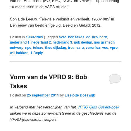
van het Eerste Net (EO, KRO, NCRV en VARA). – op donderdag
10 maart 1988 in de VARA-studio.”
Sonja de Leeuw, ‘Televisie verbindt en verdeelt, 1960-1985’ in
Een eeuw van beeld en geluid, Beeld en Geluid: 2012.
Posted in
1980-1989
|
Tagged
avro
,
bob takes
,
eo
,
kro
,
ncrv
,
nederland 1
,
nederland 2
,
nederland 3
,
nob design
,
nos grafisch
ontwerp
,
npo
,
teleac
,
theo dijkslag
,
tros
,
vara
,
veronica
,
voo
,
vpro
,
will bakker
|
1
Reply
Vorm van de VPRO 9: Bob
Takes
Posted on
25 september 2011
by
Liselotte Doeswijk
In verband met het verschijnen van het
VPRO Gids Covers-boek
duiken we in deze zomer/herfstserie in de geschiedenis van de
VPRO-(televisie)ontwerpers