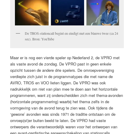
De TROS-stationcall begint en eindigt met een blauwe twee (ca 24
sec). Bron: YouTube
Maar er is nog een vierde speler op Nederland 2, de VPRO met
als vaste avond de zondag. De VPRO past in geen enkele
opzicht tussen de andere drie spelers. De omroepvereniging
verdiepte zich juist in de programmatypes die met name de
AVRO, TROS en VOO lieten liggen. De VPRO was ook
nadrukkelijk om niet van plan mee te doen aan het horizontale
programmeren, want zij onderscheidden zich met thema-avonden
(horizontale programmering) waarbij het thema zelfs in de
vormgeving van de avond terug te zien was. Ook tijdens de
‘gewone’ avonden was sinds 1971 de traditie ontstaan om de
omroep(st)er buiten beeld te laten. De VPRO had vaste
ontwerpers die verantwoordelijk waren voor het ontwerpen van
een avant-gardistische aaneenschakeling van stationcalls,