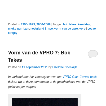
Posted in
1990-1999
,
2000-2009
|
Tagged
bob takes
,
kemistry
,
mieke gerritzen
,
nederland 3
,
npo
,
vorm van de vpro
,
vpro
|
Leave
a reply
Vorm van de VPRO 7: Bob
Takes
Posted on
11 september 2011
by
Liselotte Doeswijk
In verband met het verschijnen van het
VPRO Gids Covers-boek
duiken we in deze zomerserie in de geschiedenis van de VPRO-
(televisie)ontwerpers