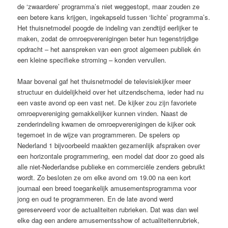
de ‘zwaardere’ programma’s niet weggestopt, maar zouden ze
een betere kans krijgen, ingekapseld tussen ‘lichte’ programma’s.
Het thuisnetmodel poogde de indeling van zendtijd eerlijker te
maken, zodat de omroepverenigingen beter hun tegenstrijdige
opdracht – het aanspreken van een groot algemeen publiek én
een kleine specifieke stroming – konden vervullen.
Maar bovenal gaf het thuisnetmodel de televisiekijker meer
structuur en duidelijkheid over het uitzendschema, ieder had nu
een vaste avond op een vast net. De kijker zou zijn favoriete
omroepvereniging gemakkelijker kunnen vinden. Naast de
zenderindeling kwamen de omroepverenigingen de kijker ook
tegemoet in de wijze van programmeren. De spelers op
Nederland 1 bijvoorbeeld maakten gezamenlijk afspraken over
een horizontale programmering, een model dat door zo goed als
alle niet-Nederlandse publieke en commerciële zenders gebruikt
wordt. Zo besloten ze om elke avond om 19.00 na een kort
journaal een breed toegankelijk amusementsprogramma voor
jong en oud te programmeren. En de late avond werd
gereserveerd voor de actualiteiten rubrieken. Dat was dan wel
elke dag een andere amusementsshow of actualiteitenrubriek,