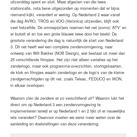
uitzenddag opent en sluit. Maar afgezien van die twee
stationcalls, nota bene uitgezonden op momenten dat er bijna
niemand kijkt, verandert er weinig. Op Nederland 2 waar vanaf
die dag AVRO, TROS en VOO (Veronica) uitzenden, blijft ook
veel hetzelfde. De omroep(st)ers noemen het net (soms) ‘ATV’ en
er buitelt af en toe een grote blauwe twee door het beeld. De
grootste verandering die dag is natuurlijk de start van Nederland
3. Dit net heeft wel een complete zendervormgeving, naar
ontwerp van Will Bakker (NOB Design), wat bestaat uit meer dan
25 verschillende filmpjes. Het zijn niet alleen variaties op het
zenderlogo, maar ook programma-overzichten, storingskaarten,
de klok en filmpjes waarin zenderlogo en de logo’s van de kleine
zendgemachtigden op dit net, zoals Teleac, FEDUCO en IKON,
in elkaar overlopen.
Waarom zien de zenders er zo verschillend uit? Waarom lukt het
direct om op Nederland 3 een zendervormgeving te
implementeren terwijl er op Nederland 1 en 2 lijkt of er nauwelijks
iets verandert? Daarvoor moeten we eerst meer weten over de
aanleiding en doelstellingen van deze verandering.