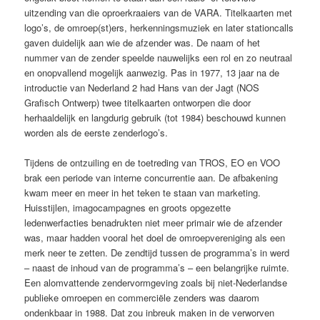
uitzending van die oproerkraaiers van de VARA. Titelkaarten met
logo’s, de omroep(st)ers, herkenningsmuziek en later stationcalls
gaven duidelijk aan wie de afzender was. De naam of het
nummer van de zender speelde nauwelijks een rol en zo neutraal
en onopvallend mogelijk aanwezig. Pas in 1977, 13 jaar na de
introductie van Nederland 2 had Hans van der Jagt (NOS
Grafisch Ontwerp) twee titelkaarten ontworpen die door
herhaaldelijk en langdurig gebruik (tot 1984) beschouwd kunnen
worden als de eerste zenderlogo’s.
Tijdens de ontzuiling en de toetreding van TROS, EO en VOO
brak een periode van interne concurrentie aan. De afbakening
kwam meer en meer in het teken te staan van marketing.
Huisstijlen, imagocampagnes en groots opgezette
ledenwerfacties benadrukten niet meer primair wie de afzender
was, maar hadden vooral het doel de omroepvereniging als een
merk neer te zetten. De zendtijd tussen de programma’s in werd
– naast de inhoud van de programma’s – een belangrijke ruimte.
Een alomvattende zendervormgeving zoals bij niet-Nederlandse
publieke omroepen en commerciële zenders was daarom
ondenkbaar in 1988. Dat zou inbreuk maken in de verworven