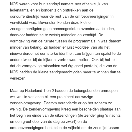
NOS waren voor hun zendtijd immers niet afhankelijk van
ledenaantallen en konden zich onttrekken aan de
concurrentiestrijd waar de rest van de omroepverenigingen in
verwikkeld was. Bovendien konden deze kleine
zendgemachtigden geen aaneengesloten avonden aanbieden,
daarvoor hadden ze te weinig middelen en zendtijd. De
vormgeving van de ruimte tussen de programma’s in was daarom
minder van belang. Zij hadden er juist voordeel van als het
nieuwe derde net een sterke identiteit zou krijgen ten opzichte de
andere twee -bij de kijker al vertrouwde- netten. Ook bij het feit
dat de vormgeving misschien wel érg goed paste bij die van de
NOS hadden de kleine zendgemachtigden meer te winnen dan te
verliezen.
Maar op Nederland 1 en 2 hadden de ledengebonden omroepen
wel wat te verliezen bij een prominent aanwezige
zendervormgeving. Daarom veranderde er op het scherm zo
weinig. De zendervormgeving kreeg een bescheiden plaatsje aan
het begin en einde van de uitzendingen (de zender ging ‘s nachts
en een groot deel van de dag op zwart) en de
omroepverenigingen behielden de vrijheid om de zendtijd tussen