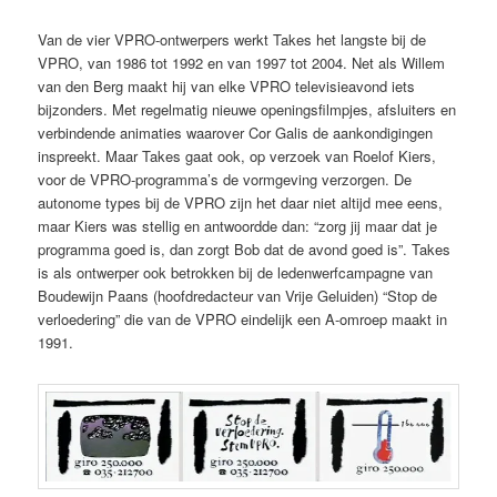
Van de vier VPRO-ontwerpers werkt Takes het langste bij de
VPRO, van 1986 tot 1992 en van 1997 tot 2004. Net als Willem
van den Berg maakt hij van elke VPRO televisieavond iets
bijzonders. Met regelmatig nieuwe openingsfilmpjes, afsluiters en
verbindende animaties waarover Cor Galis de aankondigingen
inspreekt. Maar Takes gaat ook, op verzoek van Roelof Kiers,
voor de VPRO-programma’s de vormgeving verzorgen. De
autonome types bij de VPRO zijn het daar niet altijd mee eens,
maar Kiers was stellig en antwoordde dan: “zorg jij maar dat je
programma goed is, dan zorgt Bob dat de avond goed is”. Takes
is als ontwerper ook betrokken bij de ledenwerfcampagne van
Boudewijn Paans (hoofdredacteur van Vrije Geluiden) “Stop de
verloedering” die van de VPRO eindelijk een A-omroep maakt in
1991.