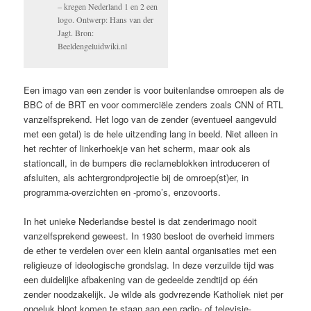
– kregen Nederland 1 en 2 een
logo. Ontwerp: Hans van der
Jagt. Bron:
Beeldengeluidwiki.nl
Een imago van een zender is voor buitenlandse omroepen als de
BBC of de BRT en voor commerciële zenders zoals CNN of RTL
vanzelfsprekend. Het logo van de zender (eventueel aangevuld
met een getal) is de hele uitzending lang in beeld. Niet alleen in
het rechter of linkerhoekje van het scherm, maar ook als
stationcall, in de bumpers die reclameblokken introduceren of
afsluiten, als achtergrondprojectie bij de omroep(st)er, in
programma-overzichten en -promo’s, enzovoorts.
In het unieke Nederlandse bestel is dat zenderimago nooit
vanzelfsprekend geweest. In 1930 besloot de overheid immers
de ether te verdelen over een klein aantal organisaties met een
religieuze of ideologische grondslag. In deze verzuilde tijd was
een duidelijke afbakening van de gedeelde zendtijd op één
zender noodzakelijk. Je wilde als godvrezende Katholiek niet per
ongeluk bloot komen te staan aan een radio- of televisie-