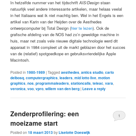
In hetzelfde nummer van het tijdschrift
AIS/Design
staan
natuurlijk veel andere interessante artikelen, maar helaas veelal
in het Italiaans wat ik niet machtig ben. Wel in het Engels is een
artikel van Karin van der Heijden over de Aesthedes
ontwerpcomputer bij Total Design (
hier te lezen
). Ook de
grafische afdeling van de NOS had zo’n geweldige machine in
huis, maar net zoals vele nieuwe digitale technologie werd dit
apparaat in 1984 compleet uit de markt geblazen door het succes
van de (relatief) spotgoedkope en gebruiksvriendelijke Apple
Macintosh.
Posted in
1980-1989
|
Tagged
aesthedes
,
antics studio
,
carlo
delbosq
,
computergraphics
,
leaders
,
mid lotto live
,
motion
graphics
,
nos
,
programmaleaders
,
stationcalls
,
teleac
,
vara
,
veronica
,
voo
,
vpro
,
willem van den berg
|
Leave a reply
Zenderprofilering: een
1
moeizame start
Posted on
18 maart 2013
by
Liselotte Doeswijk