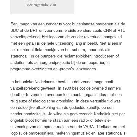
Beeldengeluidwiki.nl
Een imago van een zender is voor buitenlandse omroepen als de
BBC of de BRT en voor commerciële zenders zoals CNN of RTL
vanzelfsprekend. Het logo van de zender (eventueel aangevuld
met een getal) is de hele uitzending lang in beeld. Niet alleen in
het rechter of linkerhoekje van het scherm, maar ook als
stationcall, in de bumpers die reclameblokken introduceren of
afsluiten, als achtergrondprojectie bij de omroep(st)er, in
programma-overzichten en -promo’s, enzovoorts.
In het unieke Nederlandse bestel is dat zenderimago nooit
vanzelfsprekend geweest. In 1930 besloot de overheid immers
de ether te verdelen over een klein aantal organisaties met een
religieuze of ideologische grondslag. In deze verzuilde tijd was
een duidelijke afbakening van de gedeelde zendtijd op één
zender noodzakelijk. Je wilde als godvrezende Katholiek niet per
ongeluk bloot komen te staan aan een radio- of televisie-
uitzending van die oproerkraaiers van de VARA. Titelkaarten met
logo’s, de omroep(st)ers, herkenningsmuziek en later stationcalls