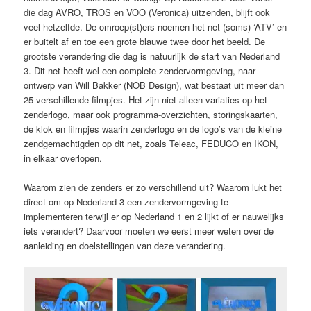
die dag AVRO, TROS en VOO (Veronica) uitzenden, blijft ook
veel hetzelfde. De omroep(st)ers noemen het net (soms) ‘ATV’ en
er buitelt af en toe een grote blauwe twee door het beeld. De
grootste verandering die dag is natuurlijk de start van Nederland
3. Dit net heeft wel een complete zendervormgeving, naar
ontwerp van Will Bakker (NOB Design), wat bestaat uit meer dan
25 verschillende filmpjes. Het zijn niet alleen variaties op het
zenderlogo, maar ook programma-overzichten, storingskaarten,
de klok en filmpjes waarin zenderlogo en de logo’s van de kleine
zendgemachtigden op dit net, zoals Teleac, FEDUCO en IKON,
in elkaar overlopen.
Waarom zien de zenders er zo verschillend uit? Waarom lukt het
direct om op Nederland 3 een zendervormgeving te
implementeren terwijl er op Nederland 1 en 2 lijkt of er nauwelijks
iets verandert? Daarvoor moeten we eerst meer weten over de
aanleiding en doelstellingen van deze verandering.