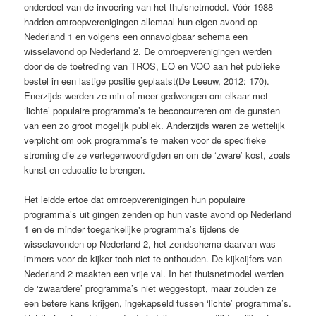
onderdeel van de invoering van het thuisnetmodel. Vóór 1988
hadden omroepverenigingen allemaal hun eigen avond op
Nederland 1 en volgens een onnavolgbaar schema een
wisselavond op Nederland 2. De omroepverenigingen werden
door de de toetreding van TROS, EO en VOO aan het publieke
bestel in een lastige positie geplaatst(De Leeuw, 2012: 170).
Enerzijds werden ze min of meer gedwongen om elkaar met
‘lichte’ populaire programma’s te beconcurreren om de gunsten
van een zo groot mogelijk publiek. Anderzijds waren ze wettelijk
verplicht om ook programma’s te maken voor de specifieke
stroming die ze vertegenwoordigden en om de ‘zware’ kost, zoals
kunst en educatie te brengen.
Het leidde ertoe dat omroepverenigingen hun populaire
programma’s uit gingen zenden op hun vaste avond op Nederland
1 en de minder toegankelijke programma’s tijdens de
wisselavonden op Nederland 2, het zendschema daarvan was
immers voor de kijker toch niet te onthouden. De kijkcijfers van
Nederland 2 maakten een vrije val. In het thuisnetmodel werden
de ‘zwaardere’ programma’s niet weggestopt, maar zouden ze
een betere kans krijgen, ingekapseld tussen ‘lichte’ programma’s.