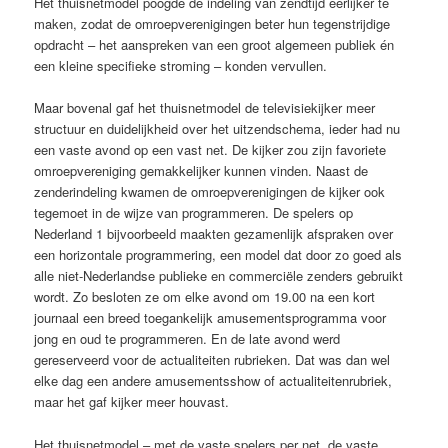
Het thuisnetmodel poogde de indeling van zendtijd eerlijker te
maken, zodat de omroepverenigingen beter hun tegenstrijdige
opdracht – het aanspreken van een groot algemeen publiek én
een kleine specifieke stroming – konden vervullen.
Maar bovenal gaf het thuisnetmodel de televisiekijker meer
structuur en duidelijkheid over het uitzendschema, ieder had nu
een vaste avond op een vast net. De kijker zou zijn favoriete
omroepvereniging gemakkelijker kunnen vinden. Naast de
zenderindeling kwamen de omroepverenigingen de kijker ook
tegemoet in de wijze van programmeren. De spelers op
Nederland 1 bijvoorbeeld maakten gezamenlijk afspraken over
een horizontale programmering, een model dat door zo goed als
alle niet-Nederlandse publieke en commerciële zenders gebruikt
wordt. Zo besloten ze om elke avond om 19.00 na een kort
journaal een breed toegankelijk amusementsprogramma voor
jong en oud te programmeren. En de late avond werd
gereserveerd voor de actualiteiten rubrieken. Dat was dan wel
elke dag een andere amusementsshow of actualiteitenrubriek,
maar het gaf kijker meer houvast.
Het thuisnetmodel – met de vaste spelers per net, de vaste