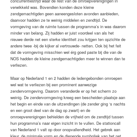
concurrentiestrijd waar de rest van de omroepverenigingen in
verwikkeld was. Bovendien konden deze kleine
zendgemachtigden geen aaneengesloten avonden aanbieden,
daarvoor hadden ze te weinig middelen en zendtijd. De
vormgeving van de ruimte tussen de programma’s in was daarom
minder van belang. Zij hadden er juist voordeel van als het
nieuwe derde net een sterke identiteit zou krijgen ten opzichte de
andere twee -bij de kijker al vertrouwde- netten. Ook bij het feit
dat de vormgeving misschien wel érg goed paste bij die van de
NOS hadden de kleine zendgemachtigden meer te winnen dan te
verliezen.
Maar op Nederland 1 en 2 hadden de ledengebonden omroepen
wel wat te verliezen bij een prominent aanwezige
zendervormgeving. Daarom veranderde er op het scherm zo
weinig. De zendervormgeving kreeg een bescheiden plaatsje aan
het begin en einde van de uitzendingen (de zender ging ‘s nachts
en een groot deel van de dag op zwart) en de
omroepverenigingen behielden de vrijheid om de zendtijd tussen
hun programma’s naar eigen inzicht in te vullen. De stationcall
van Nederland 1 valt op door onopvallendheid. Het gebrek aan
kleur, de minimale vorm en de dienende symboliek van het net