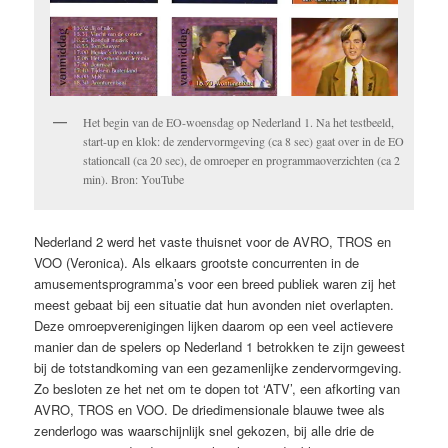
Het begin van de EO-woensdag op Nederland 1. Na het testbeeld,
start-up en klok: de zendervormgeving (ca 8 sec) gaat over in de EO
stationcall (ca 20 sec), de omroeper en programmaoverzichten (ca 2
min). Bron: YouTube
Nederland 2 werd het vaste thuisnet voor de AVRO, TROS en
VOO (Veronica). Als elkaars grootste concurrenten in de
amusementsprogramma’s voor een breed publiek waren zij het
meest gebaat bij een situatie dat hun avonden niet overlapten.
Deze omroepverenigingen lijken daarom op een veel actievere
manier dan de spelers op Nederland 1 betrokken te zijn geweest
bij de totstandkoming van een gezamenlijke zendervormgeving.
Zo besloten ze het net om te dopen tot ‘ATV’, een afkorting van
AVRO, TROS en VOO. De driedimensionale blauwe twee als
zenderlogo was waarschijnlijk snel gekozen, bij alle drie de