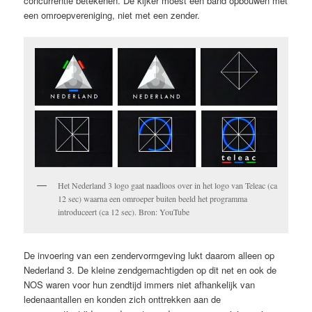
concurrentie betekenen. De kijker moest een band opbouwen met
een omroepvereniging, niet met een zender.
Het Nederland 3 logo gaat naadloos over in het logo van Teleac (ca
12 sec) waarna een omroeper buiten beeld het programma
introduceert (ca 12 sec). Bron: YouTube
De invoering van een zendervormgeving lukt daarom alleen op
Nederland 3. De kleine zendgemachtigden op dit net en ook de
NOS waren voor hun zendtijd immers niet afhankelijk van
ledenaantallen en konden zich onttrekken aan de