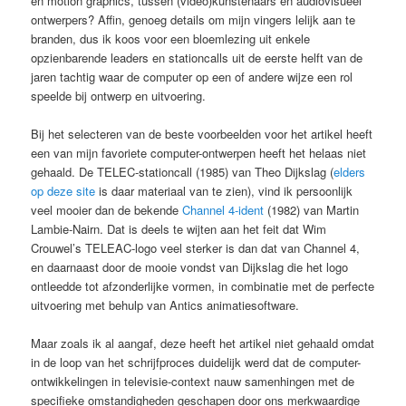
en motion graphics, tussen (video)kunstenaars en audiovisueel
ontwerpers? Affin, genoeg details om mijn vingers lelijk aan te
branden, dus ik koos voor een bloemlezing uit enkele
opzienbarende leaders en stationcalls uit de eerste helft van de
jaren tachtig waar de computer op een of andere wijze een rol
speelde bij ontwerp en uitvoering.
Bij het selecteren van de beste voorbeelden voor het artikel heeft
een van mijn favoriete computer-ontwerpen heeft het helaas niet
gehaald. De TELEC-stationcall (1985) van Theo Dijkslag (
elders
op deze site
is daar materiaal van te zien), vind ik persoonlijk
veel mooier dan de bekende
Channel 4-ident
(1982) van Martin
Lambie-Nairn. Dat is deels te wijten aan het feit dat Wim
Crouwel’s TELEAC-logo veel sterker is dan dat van Channel 4,
en daarnaast door de mooie vondst van Dijkslag die het logo
ontleedde tot afzonderlijke vormen, in combinatie met de perfecte
uitvoering met behulp van Antics animatiesoftware.
Maar zoals ik al aangaf, deze heeft het artikel niet gehaald omdat
in de loop van het schrijfproces duidelijk werd dat de computer-
ontwikkelingen in televisie-context nauw samenhingen met de
specifieke omstandigheden geschapen door ons merkwaardige