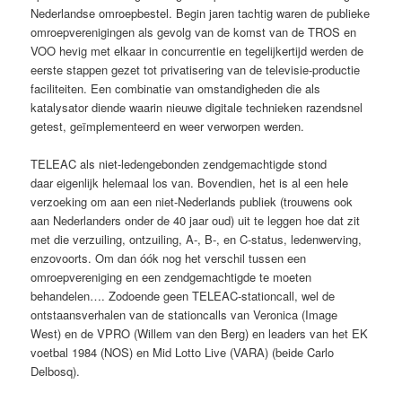
Nederlandse omroepbestel. Begin jaren tachtig waren de publieke
omroepverenigingen als gevolg van de komst van de TROS en
VOO hevig met elkaar in concurrentie en tegelijkertijd werden de
eerste stappen gezet tot privatisering van de televisie-productie
faciliteiten. Een combinatie van omstandigheden die als
katalysator diende waarin nieuwe digitale technieken razendsnel
getest, geïmplementeerd en weer verworpen werden.
TELEAC als niet-ledengebonden zendgemachtigde stond
daar eigenlijk helemaal los van. Bovendien, het is al een hele
verzoeking om aan een niet-Nederlands publiek (trouwens ook
aan Nederlanders onder de 40 jaar oud) uit te leggen hoe dat zit
met die verzuiling, ontzuiling, A-, B-, en C-status, ledenwerving,
enzovoorts. Om dan óók nog het verschil tussen een
omroepvereniging en een zendgemachtigde te moeten
behandelen…. Zodoende geen TELEAC-stationcall, wel de
ontstaansverhalen van de stationcalls van Veronica (Image
West) en de VPRO (Willem van den Berg) en leaders van het EK
voetbal 1984 (NOS) en Mid Lotto Live (VARA) (beide Carlo
Delbosq).