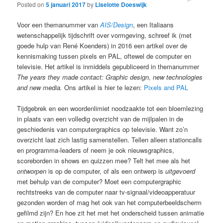
Posted on
5 januari 2017
by
Liselotte Doeswijk
Voor een themanummer van
AIS/Design
, een Italiaans
wetenschappelijk tijdschrift over vormgeving, schreef ik (met
goede hulp van René Koenders) in 2016 een artikel over de
kennismaking tussen pixels en PAL, oftewel de computer en
televisie. Het artikel is inmiddels gepubliceerd in themanummer
The years they made contact: Graphic design, new technologies
and new media.
Ons artikel is hier te lezen:
Pixels and PAL
Tijdgebrek en een woordenlimiet noodzaakte tot een bloemlezing
in plaats van een volledig overzicht van de mijlpalen in de
geschiedenis van computergraphics op televisie. Want zo’n
overzicht laat zich lastig samenstellen. Tellen alleen stationcalls
en programma-leaders of neem je ook nieuwsgraphics,
scoreborden in shows en quizzen mee? Telt het mee als het
ontworpen
is op de computer, of als een ontwerp is
uitgevoerd
met behulp van de computer? Moet een computergraphic
rechtstreeks van de computer naar tv-signaal/videoapperatuur
gezonden worden of mag het ook van het computerbeeldscherm
gefilmd zijn? En hoe zit het met het onderscheid tussen animatie