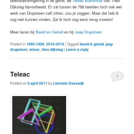
televisievormgeving in de gevel, de
Teleac stationcall
van Theo
Dijkslag bijvoorbeeld. Er zal tussen de 768 beelden toch ook wel
werk van Drupsteen zelf zitten, zou je zeggen. Maar dat heb ik
nog niet kunnen vinden. Zal ik toch nog eens terug moeten!
Meer lezen bij
Beeld en Geluid
en bij
Jaap Drupsteen
Posted in
1980-1989
,
2010-2019
|
Tagged
beeld & geluid
,
jaap
drupsteen
,
teleac
,
theo dijkslag
|
Leave a reply
Teleac
1
Posted on
9 april 2011
by
Liselotte Doeswijk