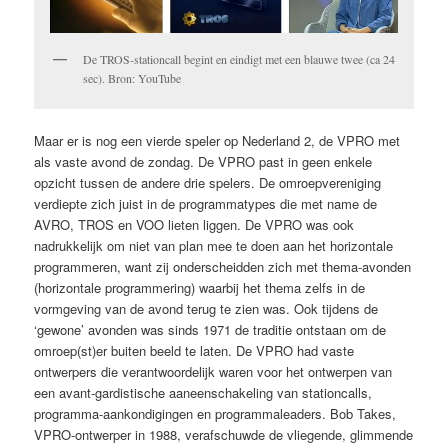
De TROS-stationcall begint en eindigt met een blauwe twee (ca 24
sec). Bron: YouTube
Maar er is nog een vierde speler op Nederland 2, de VPRO met
als vaste avond de zondag. De VPRO past in geen enkele
opzicht tussen de andere drie spelers. De omroepvereniging
verdiepte zich juist in de programmatypes die met name de
AVRO, TROS en VOO lieten liggen. De VPRO was ook
nadrukkelijk om niet van plan mee te doen aan het horizontale
programmeren, want zij onderscheidden zich met thema-avonden
(horizontale programmering) waarbij het thema zelfs in de
vormgeving van de avond terug te zien was. Ook tijdens de
‘gewone’ avonden was sinds 1971 de traditie ontstaan om de
omroep(st)er buiten beeld te laten. De VPRO had vaste
ontwerpers die verantwoordelijk waren voor het ontwerpen van
een avant-gardistische aaneenschakeling van stationcalls,
programma-aankondigingen en programmaleaders. Bob Takes,
VPRO-ontwerper in 1988, verafschuwde de vliegende, glimmende