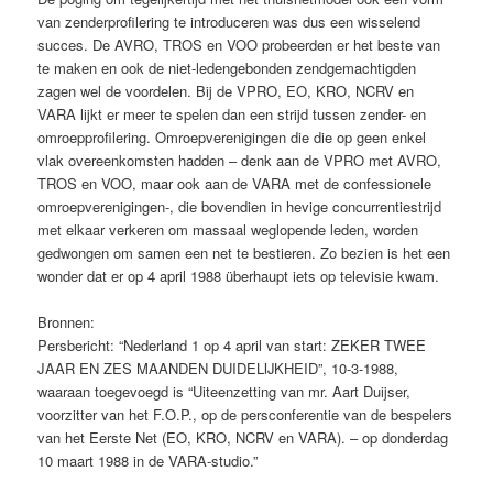
van zenderprofilering te introduceren was dus een wisselend
succes. De AVRO, TROS en VOO probeerden er het beste van
te maken en ook de niet-ledengebonden zendgemachtigden
zagen wel de voordelen. Bij de VPRO, EO, KRO, NCRV en
VARA lijkt er meer te spelen dan een strijd tussen zender- en
omroepprofilering. Omroepverenigingen die die op geen enkel
vlak overeenkomsten hadden – denk aan de VPRO met AVRO,
TROS en VOO, maar ook aan de VARA met de confessionele
omroepverenigingen-, die bovendien in hevige concurrentiestrijd
met elkaar verkeren om massaal weglopende leden, worden
gedwongen om samen een net te bestieren. Zo bezien is het een
wonder dat er op 4 april 1988 überhaupt iets op televisie kwam.
Bronnen:
Persbericht: “Nederland 1 op 4 april van start: ZEKER TWEE
JAAR EN ZES MAANDEN DUIDELIJKHEID”, 10-3-1988,
waaraan toegevoegd is “Uiteenzetting van mr. Aart Duijser,
voorzitter van het F.O.P., op de persconferentie van de bespelers
van het Eerste Net (EO, KRO, NCRV en VARA). – op donderdag
10 maart 1988 in de VARA-studio.”