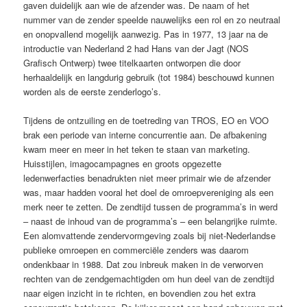
gaven duidelijk aan wie de afzender was. De naam of het
nummer van de zender speelde nauwelijks een rol en zo neutraal
en onopvallend mogelijk aanwezig. Pas in 1977, 13 jaar na de
introductie van Nederland 2 had Hans van der Jagt (NOS
Grafisch Ontwerp) twee titelkaarten ontworpen die door
herhaaldelijk en langdurig gebruik (tot 1984) beschouwd kunnen
worden als de eerste zenderlogo’s.
Tijdens de ontzuiling en de toetreding van TROS, EO en VOO
brak een periode van interne concurrentie aan. De afbakening
kwam meer en meer in het teken te staan van marketing.
Huisstijlen, imagocampagnes en groots opgezette
ledenwerfacties benadrukten niet meer primair wie de afzender
was, maar hadden vooral het doel de omroepvereniging als een
merk neer te zetten. De zendtijd tussen de programma’s in werd
– naast de inhoud van de programma’s – een belangrijke ruimte.
Een alomvattende zendervormgeving zoals bij niet-Nederlandse
publieke omroepen en commerciële zenders was daarom
ondenkbaar in 1988. Dat zou inbreuk maken in de verworven
rechten van de zendgemachtigden om hun deel van de zendtijd
naar eigen inzicht in te richten, en bovendien zou het extra