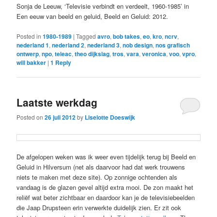
Sonja de Leeuw, ‘Televisie verbindt en verdeelt, 1960-1985’ in
Een eeuw van beeld en geluid, Beeld en Geluid: 2012.
Posted in
1980-1989
|
Tagged
avro
,
bob takes
,
eo
,
kro
,
ncrv
,
nederland 1
,
nederland 2
,
nederland 3
,
nob design
,
nos grafisch
ontwerp
,
npo
,
teleac
,
theo dijkslag
,
tros
,
vara
,
veronica
,
voo
,
vpro
,
will bakker
|
1
Reply
Laatste werkdag
Posted on
26 juli 2012
by
Liselotte Doeswijk
De afgelopen weken was ik weer even tijdelijk terug bij Beeld en
Geluid in Hilversum (net als daarvoor had dat werk trouwens
niets te maken met deze site). Op zonnige ochtenden als
vandaag is de glazen gevel altijd extra mooi. De zon maakt het
reliëf wat beter zichtbaar en daardoor kan je de televisiebeelden
die Jaap Drupsteen erin verwerkte duidelijk zien. Er zit ook