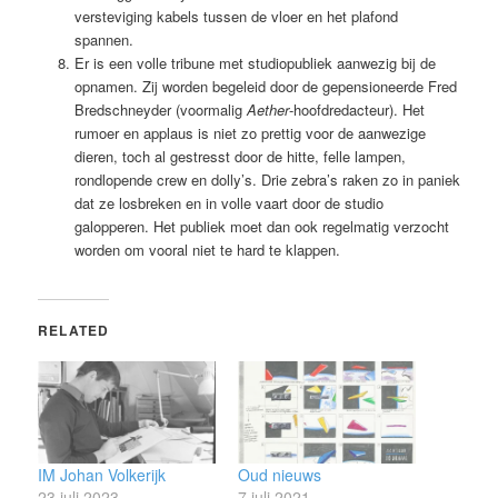
versteviging kabels tussen de vloer en het plafond
spannen.
Er is een volle tribune met studiopubliek aanwezig bij de
opnamen. Zij worden begeleid door de gepensioneerde Fred
Bredschneyder (voormalig
Aether
-hoofdredacteur). Het
rumoer en applaus is niet zo prettig voor de aanwezige
dieren, toch al gestresst door de hitte, felle lampen,
rondlopende crew en dolly’s. Drie zebra’s raken zo in paniek
dat ze losbreken en in volle vaart door de studio
galopperen. Het publiek moet dan ook regelmatig verzocht
worden om vooral niet te hard te klappen.
RELATED
IM Johan Volkerijk
Oud nieuws
23 juli 2023
7 juli 2021