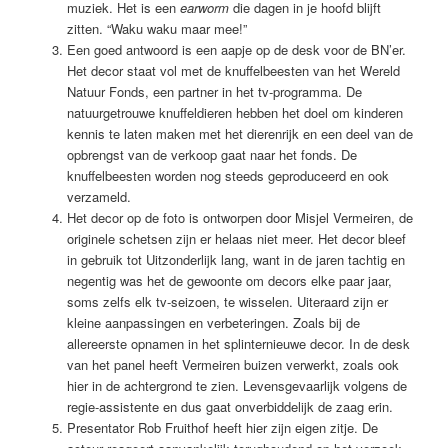
muziek. Het is een
earworm
die dagen in je hoofd blijft
zitten. “Waku waku maar mee!”
Een goed antwoord is een aapje op de desk voor de BN’er.
Het decor staat vol met de knuffelbeesten van het Wereld
Natuur Fonds, een partner in het tv-programma. De
natuurgetrouwe knuffeldieren hebben het doel om kinderen
kennis te laten maken met het dierenrijk en een deel van de
opbrengst van de verkoop gaat naar het fonds. De
knuffelbeesten worden nog steeds geproduceerd en ook
verzameld.
Het decor op de foto is ontworpen door Misjel Vermeiren, de
originele schetsen zijn er helaas niet meer. Het decor bleef
in gebruik tot Uitzonderlijk lang, want in de jaren tachtig en
negentig was het de gewoonte om decors elke paar jaar,
soms zelfs elk tv-seizoen, te wisselen. Uiteraard zijn er
kleine aanpassingen en verbeteringen. Zoals bij de
allereerste opnamen in het splinternieuwe decor. In de desk
van het panel heeft Vermeiren buizen verwerkt, zoals ook
hier in de achtergrond te zien. Levensgevaarlijk volgens de
regie-assistente en dus gaat onverbiddelijk de zaag erin.
Presentator Rob Fruithof heeft hier zijn eigen zitje. De