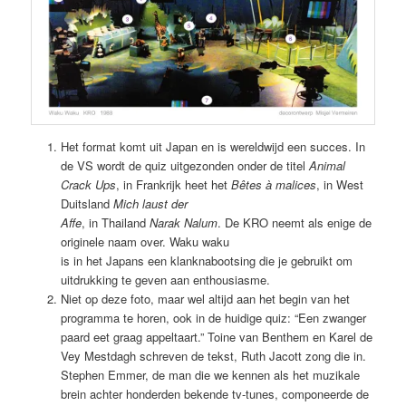
Het format komt uit Japan en is wereldwijd een succes. In
de VS wordt de quiz uitgezonden onder de titel
Animal
Crack Ups
, in Frankrijk heet het
Bêtes à malices
, in West
Duitsland
Mich laust der
Affe
, in Thailand
Narak Nalum
. De KRO neemt als enige de
originele naam over. Waku waku
is in het Japans een klanknabootsing die je gebruikt om
uitdrukking te geven aan enthousiasme.
Niet op deze foto, maar wel altijd aan het begin van het
programma te horen, ook in de huidige quiz: “Een zwanger
paard eet graag appeltaart.” Toine van Benthem en Karel de
Vey Mestdagh schreven de tekst, Ruth Jacott zong die in.
Stephen Emmer, de man die we kennen als het muzikale
brein achter honderden bekende tv-tunes, componeerde de