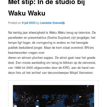
Met stip: In de studio bij
Waku Waku
Posted on
9 juli 2023
by
Liselotte Doeswijk
Na twintig jaar afwezigheid is
Waku Waku
terug op televisie. De
panelleden en presentatrice (Sosha Duysker) zijn jeugdiger, het
tempo ligt hoger, de vormgeving is anders en het beoogde
publiek beduidend jonger. Maar de kern staat overeind: BN’ers
beantwoorden vragen over
dieren en winnen pluchen aapjes. De winst gaat naar het goede
doel. Een mooie aanleiding om terug te blikken op de oerversie,
van 1988 tot 2000 uitgezonden door de KRO, aan de hand van
deze foto uit het archief van decorontwerper Misjel Vermeiren.