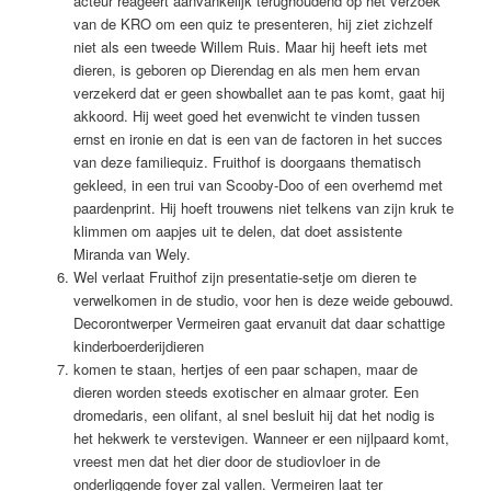
acteur reageert aanvankelijk terughoudend op het verzoek
van de KRO om een quiz te presenteren, hij ziet zichzelf
niet als een tweede Willem Ruis. Maar hij heeft iets met
dieren, is geboren op Dierendag en als men hem ervan
verzekerd dat er geen showballet aan te pas komt, gaat hij
akkoord. Hij weet goed het evenwicht te vinden tussen
ernst en ironie en dat is een van de factoren in het succes
van deze familiequiz. Fruithof is doorgaans thematisch
gekleed, in een trui van Scooby-Doo of een overhemd met
paardenprint. Hij hoeft trouwens niet telkens van zijn kruk te
klimmen om aapjes uit te delen, dat doet assistente
Miranda van Wely.
Wel verlaat Fruithof zijn presentatie-setje om dieren te
verwelkomen in de studio, voor hen is deze weide gebouwd.
Decorontwerper Vermeiren gaat ervanuit dat daar schattige
kinderboerderijdieren
komen te staan, hertjes of een paar schapen, maar de
dieren worden steeds exotischer en almaar groter. Een
dromedaris, een olifant, al snel besluit hij dat het nodig is
het hekwerk te verstevigen. Wanneer er een nijlpaard komt,
vreest men dat het dier door de studiovloer in de
onderliggende foyer zal vallen. Vermeiren laat ter