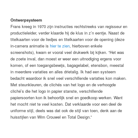
Ontwerpsysteem
Frans kreeg in 1970 zijn instructies rechtstreeks van regisseur en
productieleider, verder klaarde hij de klus in z’n eentje. Naast de
titelkaarten voor de liedjes en titelkaarten voor de opening (deze
in-camera animatie is
hier te zien
, hierboven enkele
screenshots), kwam er vooral veel drukwerk bij kijken. “Het was
de zoete inval, dan moest er weer een uitnodiging ergens voor
komen, of een toegangsbewijs, bagagelabel, etensbon, meestal
in meerdere variaties en alles drietalig. Ik had een systeem
bedacht waardoor ik snel veel verschillende variaties kon maken.
Met steunkleuren, de clichés van het logo en de verhoogde
cliché’s die het logo in papier stanste, verschillende
papiersoorten kon ik behoorlijk snel en goedkoop werken. Want
het mocht niet te veel kosten. Dat verklaarde voor een deel de
uniforme stijl, deels was dat ook de stijl van toen, denk aan de
huisstijlen van Wim Crouwel en Total Design.”