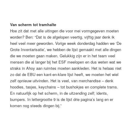
ESF 1976. Bron: Frans Schupp
Van scherm tot tramhalte
Hoe zit dat met alle uitingen die voor mei vormgegeven moeten
worden? Ben: “Dat is de afgelopen veertig, vijftig jaar denk ik
heel veel meer geworden. Vorige week donderdag hadden we ‘De
Grote Inventarisatie’, we hebben de lijst gemaakt met alle dingen
die we moeten gaan maken. Gelukkig zijn er in het team veel
mensen die al langer bij het ESF meelopen en dus weten wat we
straks in Ahoy aan ruimtes moeten aankleden. Het is helaas niet
zo dat de EBU een kant-en-klare lijst heeft, we moeten het wiel
zelf opnieuw uitvinden. Het is veel, van merchandise – denk
hoodies, tasjes, keychains – tot bushokjes en complete trams.
En natuurlijk op het scherm, in de uitzending zelf; idents,
bumpers. In lettergrootte 9 is de lijst drie pagina’s lang en er
komen nog steeds dingen bij.”