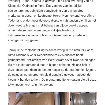
invloedrijk Alma-Tadema is geweest in de beeldvorming van de
Klassieke Oudheid in films. Dat varieert van ‘letterlijke’
beeldcitaten tot subtielere beïnvloeding van stijl en sfeer
merkbaar in decor- en kostuumontwerp. Kenmerkend voor Alma-
Tadema is onder meer de grote diepte en afstanden die hij op het
doek weet te brengen met behulp van bijvoorbeeld trappen,
ramen, deuren en bogen die doorkijkjes bieden op
indrukwekkende vergezichten of die een verderop gelegen
zonnige tuin suggeren.
Terwijl ik de tentoonstelling bezocht vroeg ik me natuurlijk af of
Alma-Tadema’s werk Nederlandse televisiedecors heeft
geïnspireerd. Het archief van Peter Zwart bevat twee tekeningen
die me in dit verband direct te binnen schoten. Helaas heb ik
deze ontwerpen destijds niet zo netjes op de foto kunnen krijgen,
de calques waren groot en altijd opgerold geweest, zodoende
kwam ik handen te kort. De programmatitel en datum die bij deze
tekeningen horen zijn niet bekend.