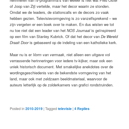
herinneren van tv-programma’s van weleer is niet wat Fred Oster
of Joop van Zijl vertelde, maar het decor waarin ze stonden.
Omdat we de leaders, de stationcalls en de decors zo vaak
hebben gezien. Televisievormgeving is zo vanzelfsprekend – we
zijn vergeten er een boek over te maken. En dus wisten we tot
nu toe niet dat een leader van het
NOS Journaal
is geïnspireerd
op een film van Stanley Kubrick. Of dat het decor van
De Wereld
Draait Door
is gebaseerd op de indeling van een katholieke kerk.
Maar nu is er
Vorm van vermaak
, niet alleen een uitgave vol
verrassende herinneringen voor iedere tv-kijker, maar ook een
uniek historisch document. Met smakelijke anekdotes over de
wordingsgeschiedenis van de bekendste vormgeving van het
land, maar ook met zeldzaam beeldmateriaal, waarvoor de
auteurs letterlijk op de zolderkamers van grafici rondstruinden.
Posted in
2010-2019
|
Tagged
televisie
|
4
Replies