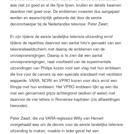
was niet zo goed en al die fijne lijnen, krullen en details kwamen
daardoor niet goed over. De emblemen moesten dus aangepast
worden en waarschijnlijk gebeurde dat door de eerste
decorontwerper bij de Nederlandse televisie: Peter Zwart.
Er zijn tijdens de eerste landelijke televisie-uitzending en/of
tijdens de repetities daarvoor een aantal foto’s gemaakt van een
televisiebeeldscherm met daarop de emblemen van de
omroepverenigingen. Daarop is te zien dat een aantal
omroepverenigingen, naar voorbeeld van de experimentele
uitzendingen van Philips kozen voor een vlag met hun embleem
die live voor de camera op een speciale standaard met ventilator
wapperde. VARA, NCRV en VPRO kozen voor dia’s en/of een
filmpje met hun embleem. Het VPRO embleem lijkt op een dia
met een gemarmerd grijze achtergrond (wolken of water) met
daarvoor de vier letters in Romeinse kapitalen (zie afbeeldingen
hieronder).
Peter Zwart, die via VARA-regisseur Willy van Hemert
overgehaald was om de decors voor de eerste landelijke televisie
uitzending te maken, maakte in ieder geval het een