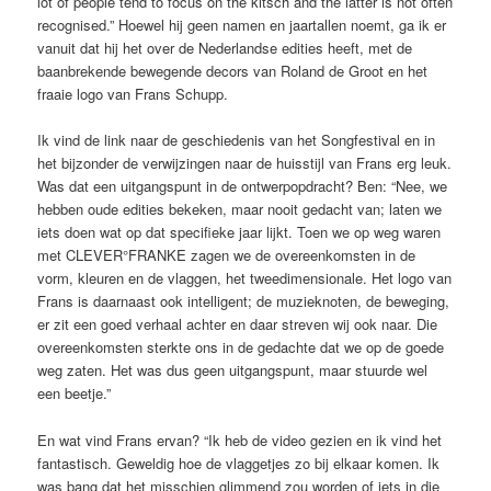
lot of people tend to focus on the kitsch and the latter is not often
recognised.” Hoewel hij geen namen en jaartallen noemt, ga ik er
vanuit dat hij het over de Nederlandse edities heeft, met de
baanbrekende bewegende decors van Roland de Groot en het
fraaie logo van Frans Schupp.
Ik vind de link naar de geschiedenis van het Songfestival en in
het bijzonder de verwijzingen naar de huisstijl van Frans erg leuk.
Was dat een uitgangspunt in de ontwerpopdracht? Ben: “Nee, we
hebben oude edities bekeken, maar nooit gedacht van; laten we
iets doen wat op dat specifieke jaar lijkt. Toen we op weg waren
met CLEVER°FRANKE zagen we de overeenkomsten in de
vorm, kleuren en de vlaggen, het tweedimensionale. Het logo van
Frans is daarnaast ook intelligent; de muzieknoten, de beweging,
er zit een goed verhaal achter en daar streven wij ook naar. Die
overeenkomsten sterkte ons in de gedachte dat we op de goede
weg zaten. Het was dus geen uitgangspunt, maar stuurde wel
een beetje.”
En wat vind Frans ervan? “Ik heb de video gezien en ik vind het
fantastisch. Geweldig hoe de vlaggetjes zo bij elkaar komen. Ik
was bang dat het misschien glimmend zou worden of iets in die