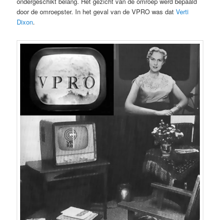
ondergeschikt belang. Het gezicht van de omroep werd bepaald
door de omroepster. In het geval van de VPRO was dat
Verti
Dixon
.