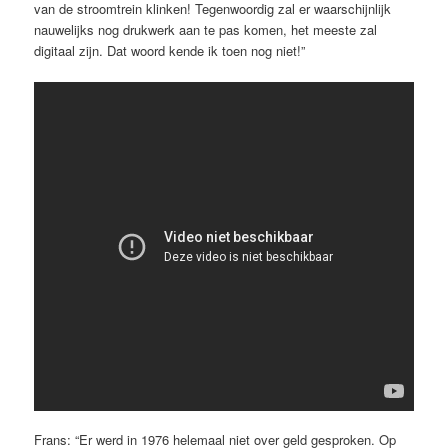
van de stroomtrein klinken! Tegenwoordig zal er waarschijnlijk
nauwelijks nog drukwerk aan te pas komen, het meeste zal
digitaal zijn. Dat woord kende ik toen nog niet!”
Frans: “Er werd in 1976 helemaal niet over geld gesproken. Op