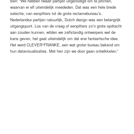
Ben: “We hebben twaalf partijen uitgenodigd om te pitchen,
waarvan er elf uiteindelijk meededen. Dat was een hele brede
selectie; van eenpitters tot de grote reclamebureau’s.
Nederlandse partijen natuurlijk, Dutch design was een belangrijk
uitgangspunt. Los van de vraag of eenpitters zo’n grote opdracht
aan zouden kunnen, wilden we zelfstandig ontwerpers wel de
kans geven, het gaat uiteindelijk om dat ene fantastische idee.
Het werd CLEVER°FRANKE, een wat groter bureau bekend om
hun datavisualisaties. Met hen zijn we door gaan ontwikkelen.”
Van schets…