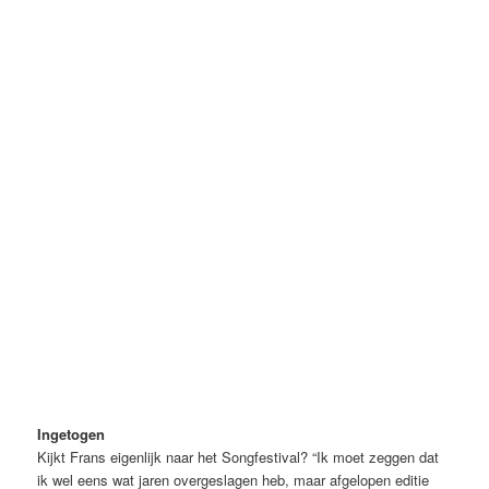
ESF 1980. Collectie Frans Schupp/Beeld en Geluid
Ingetogen
Kijkt Frans eigenlijk naar het Songfestival? “Ik moet zeggen dat
ik wel eens wat jaren overgeslagen heb, maar afgelopen editie