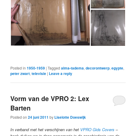
Posted in
1950-1959
|
Tagged
alma-tadema
,
decorontwerp
,
egypte
,
peter zwart
,
televisie
|
Leave a reply
Vorm van de VPRO 2: Lex
Barten
Posted on
24 juni 2011
by
Liselotte Doeswijk
In verband met het verschijnen van het
VPRO Gids Covers
–
boek duiken we in deze zomerserie in de geschiedenis van de