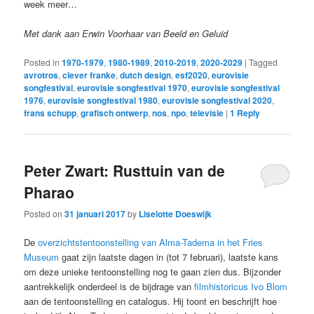
week meer…
Met dank aan Erwin Voorhaar van Beeld en Geluid
Posted in
1970-1979
,
1980-1989
,
2010-2019
,
2020-2029
|
Tagged
avrotros
,
clever franke
,
dutch design
,
esf2020
,
eurovisie
songfestival
,
eurovisie songfestival 1970
,
eurovisie songfestival
1976
,
eurovisie songfestival 1980
,
eurovisie songfestival 2020
,
frans schupp
,
grafisch ontwerp
,
nos
,
npo
,
televisie
|
1
Reply
Peter Zwart: Rusttuin van de
Pharao
Posted on
31 januari 2017
by
Liselotte Doeswijk
De
overzichtstentoonstelling van Alma-Tadema in het Fries
Museum
gaat zijn laatste dagen in (tot 7 februari), laatste kans
om deze unieke tentoonstelling nog te gaan zien dus. Bijzonder
aantrekkelijk onderdeel is de bijdrage van
filmhistoricus Ivo Blom
aan de tentoonstelling en catalogus. Hij toont en beschrijft hoe