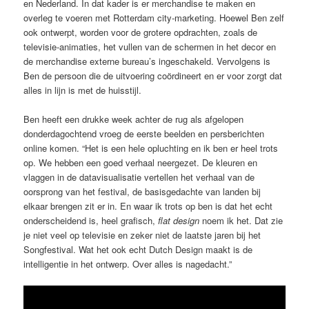
en Nederland. In dat kader is er merchandise te maken en
overleg te voeren met Rotterdam city-marketing. Hoewel Ben zelf
ook ontwerpt, worden voor de grotere opdrachten, zoals de
televisie-animaties, het vullen van de schermen in het decor en
de merchandise externe bureau’s ingeschakeld. Vervolgens is
Ben de persoon die de uitvoering coördineert en er voor zorgt dat
alles in lijn is met de huisstijl.
Ben heeft een drukke week achter de rug als afgelopen
donderdagochtend vroeg de eerste beelden en persberichten
online komen. “Het is een hele opluchting en ik ben er heel trots
op. We hebben een goed verhaal neergezet. De kleuren en
vlaggen in de datavisualisatie vertellen het verhaal van de
oorsprong van het festival, de basisgedachte van landen bij
elkaar brengen zit er in. En waar ik trots op ben is dat het echt
onderscheidend is, heel grafisch,
flat design
noem ik het. Dat zie
je niet veel op televisie en zeker niet de laatste jaren bij het
Songfestival. Wat het ook echt Dutch Design maakt is de
intelligentie in het ontwerp. Over alles is nagedacht.”