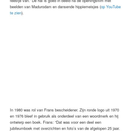
feestje van.” De hal is goed in beeld na de openingsfilm met
beelden van Madurodam en dansende hippiemeisjes (
op YouTube
te zien
).
ESF 1976. Collectie Frans Schupp/Beeld en Geluid
In 1980 was rol van Frans bescheidener. Zijn ronde logo uit 1970
en 1976 bleef in gebruik als onderdeel van een woordmerk en hij
ontwierp een boek. Frans: “Dat was voor een deel een
jubileumboek met overzichten en foto’s van de afgelopen 25 jaar.