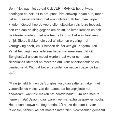
Ben: “Het was niet zo dat CLEVER°FRANKE het ontwerp
neerlegde en zei: ‘dit is het, punt.’ Het ontwerp is van hun, maar
het is in samenwerking met ons ontstaan. Ik heb mee helpen
kneden. Getest hoe de voorstellen uitpakken als je ze toepast,
ben zelf aan de slag gegaan om de stijl te leren kennen en heb
de ideeën overlegd met alle teams bij ons. Het was best een
strijd. Sietse Bakker, die veel affiniteit en ervaring met
vormgeving heeft, en ik hebben de
flat design
kar getrokken.
Vanaf het begin was iedereen het er wel mee eens dat dit
Songfestival anders moest worden, dat we er echt een
Nederlands stempel op moesten drukken: onderscheidend en
vernieuwend. Wat dat betreft stonden de neuzen dezelfde kant
op.”
“Maar je hebt binnen de Songfestivalorganisatie te maken met
verschillende visies van de teams, als belangrijkste het
showteam, want die maken het hoofdproduct. Om hen mee te
nemen in
flat design,
daar waren wel wat extra gesprekjes nodig.
Het is een nieuwe richting, omdat 3D nu zo de norm is voor
televisie, hebben we het moeten laten zien, voorbeelden gemaakt