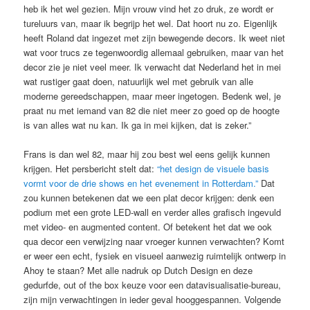
heb ik het wel gezien. Mijn vrouw vind het zo druk, ze wordt er
tureluurs van, maar ik begrijp het wel. Dat hoort nu zo. Eigenlijk
heeft Roland dat ingezet met zijn bewegende decors. Ik weet niet
wat voor trucs ze tegenwoordig allemaal gebruiken, maar van het
decor zie je niet veel meer. Ik verwacht dat Nederland het in mei
wat rustiger gaat doen, natuurlijk wel met gebruik van alle
moderne gereedschappen, maar meer ingetogen. Bedenk wel, je
praat nu met iemand van 82 die niet meer zo goed op de hoogte
is van alles wat nu kan. Ik ga in mei kijken, dat is zeker.”
Frans is dan wel 82, maar hij zou best wel eens gelijk kunnen
krijgen. Het persbericht stelt dat:
“het design de visuele basis
vormt voor de drie shows en het evenement in Rotterdam.”
Dat
zou kunnen betekenen dat we een plat decor krijgen: denk een
podium met een grote LED-wall en verder alles grafisch ingevuld
met video- en augmented content. Of betekent het dat we ook
qua decor een verwijzing naar vroeger kunnen verwachten? Komt
er weer een echt, fysiek en visueel aanwezig ruimtelijk ontwerp in
Ahoy te staan? Met alle nadruk op Dutch Design en deze
gedurfde, out of the box keuze voor een datavisualisatie-bureau,
zijn mijn verwachtingen in ieder geval hooggespannen. Volgende