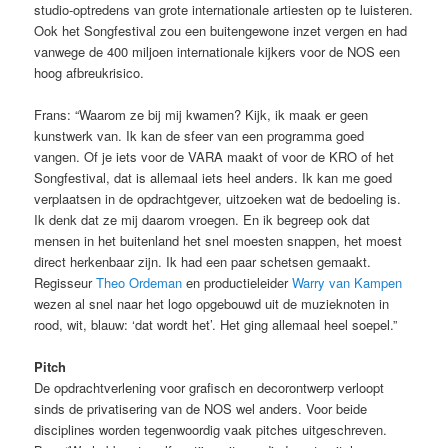
studio-optredens van grote internationale artiesten op te luisteren.
Ook het Songfestival zou een buitengewone inzet vergen en had
vanwege de 400 miljoen internationale kijkers voor de NOS een
hoog afbreukrisico.
Frans: “Waarom ze bij mij kwamen? Kijk, ik maak er geen
kunstwerk van. Ik kan de sfeer van een programma goed
vangen. Of je iets voor de VARA maakt of voor de KRO of het
Songfestival, dat is allemaal iets heel anders. Ik kan me goed
verplaatsen in de opdrachtgever, uitzoeken wat de bedoeling is.
Ik denk dat ze mij daarom vroegen. En ik begreep ook dat
mensen in het buitenland het snel moesten snappen, het moest
direct herkenbaar zijn. Ik had een paar schetsen gemaakt.
Regisseur
Theo Ordeman
en productieleider
Warry van Kampen
wezen al snel naar het logo opgebouwd uit de muzieknoten in
rood, wit, blauw: ‘dat wordt het’. Het ging allemaal heel soepel.”
Pitch
De opdrachtverlening voor grafisch en decorontwerp verloopt
sinds de privatisering van de NOS wel anders. Voor beide
disciplines worden tegenwoordig vaak pitches uitgeschreven.