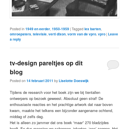
Posted in
1949 en eerder
,
1950-1959
|
Tagged
lex barten
,
omroepsters
,
televisie
,
verti dixon
,
vorm van de vpro
,
vpro
|
Leave
a reply
tv-design pareltjes op dit
blog
Posted on
14 februari 2011
by
Liselotte Doeswijk
Tijdens de research voor het boek zijn we bij tientallen
ontwerpers op bezoek geweest. Absoluut geen straf! De
enthousiaste reacties en het prachtige artwork dat naar boven
kwam, maakte het telkens een bijzonder aangename ochtend,
middag of zelfs dag.
Het is alleen zo jammer dat ons boek “maar” 270 bladzijdes
heeft. En dus moesten we schappen, inkorten, ‘nee’ zeggen. Het