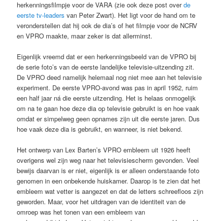
herkenningsfilmpje voor de VARA (zie ook deze post over
de
eerste tv-leaders
van Peter Zwart). Het ligt voor de hand om te
veronderstellen dat hij ook de dia’s of het filmpje voor de NCRV
en VPRO maakte, maar zeker is dat allerminst.
Eigenlijk vreemd dat er een herkenningsbeeld van de VPRO bij
de serie foto’s van de eerste landelijke televisie-uitzending zit.
De VPRO deed namelijk helemaal nog niet mee aan het televisie
experiment. De eerste VPRO-avond was pas in april 1952, ruim
een half jaar ná die eerste uitzending. Het is helaas onmogelijk
om na te gaan hoe deze dia op televisie gebruikt is en hoe vaak
omdat er simpelweg geen opnames zijn uit die eerste jaren. Dus
hoe vaak deze dia is gebruikt, en wanneer, is niet bekend.
Het ontwerp van Lex Barten’s VPRO embleem uit 1926 heeft
overigens wel zijn weg naar het televisiescherm gevonden. Veel
bewijs daarvan is er niet, eigenlijk is er alleen onderstaande foto
genomen in een onbekende huiskamer. Daarop is te zien dat het
embleem wat vetter is aangezet en dat de letters schreefloos zijn
geworden. Maar, voor het uitdragen van de identiteit van de
omroep was het tonen van een embleem van