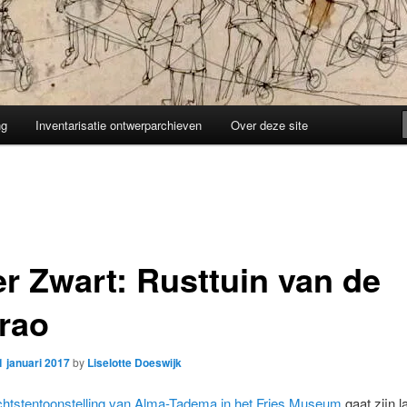
ng
Inventarisatie ontwerparchieven
Over deze site
er Zwart: Rusttuin van de
rao
1 januari 2017
by
Liselotte Doeswijk
chtstentoonstelling van Alma-Tadema in het Fries Museum
gaat zijn l