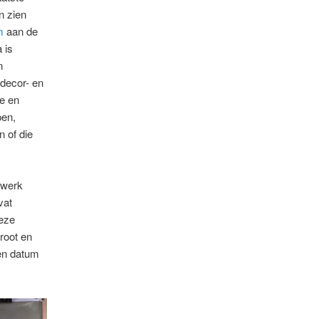
n zien
m
aan de
 is
n
n decor- en
e en
pen,
 of die
 werk
vat
deze
root en
 en datum