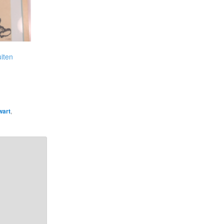
uiten
wart
,