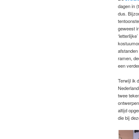
dagen in (
dus. Bijzo
tentoonste
geweest in
‘letterlijk
kostuumon
afstanden 
ramen, deu
een verder
Terwijl ik
Nederlands
twee teken
ontwerpen 
altijd opg
die bij de