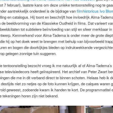
tot 7 februari), laatste kans om deze unieke tentoonstelling nog te gaa
nder aantrekkelijk onderdeel is de bijdrage van
filmhistoricus Ivo Blo
lling en catalogus. Hij toont en beschrijft hoe invloedrijk Alma-Tadema
 de beeldvorming van de Klassieke Oudheid in films. Dat varieert va
e’ beeldcitaten tot subtielere beïnvloeding van stijl en sfeer merkbaar i
twerp. Kenmerkend voor Alma-Tadema is onder meer de grote diept
die hij op het doek weet te brengen met behulp van bijvoorbeeld trap
ren en bogen die doorkijkjes bieden op indrukwekkende vergezichten
op gelegen zonnige tuin suggeren.
 de tentoonstelling bezocht vroeg ik me natuurlijk af of Alma-Tadema’s
e televisiedecors heeft geïnspireerd. Het archief van Peter Zwart be
ingen die me in dit verband direct te binnen schoten. Helaas heb ik 
destijds niet zo netjes op de foto kunnen krijgen, de calques waren g
erold geweest, zodoende kwam ik handen te kort. De programmatitel
ze tekeningen horen zijn niet bekend.