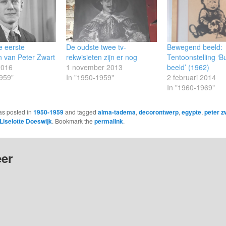
e eerste
De oudste twee tv-
Bewegend beeld:
n van Peter Zwart
rekwisieten zijn er nog
Tentoonstelling ‘B
2016
1 november 2013
beeld’ (1962)
959"
In "1950-1959"
2 februari 2014
In "1960-1969"
as posted in
1950-1959
and tagged
alma-tadema
,
decorontwerp
,
egypte
,
peter z
Liselotte Doeswijk
. Bookmark the
permalink
.
er