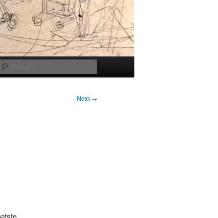
Search
Next
→
aatste